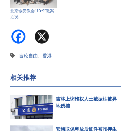
北京锡安教会“10·9”教案
近况
Facebook
X
言论自由
、
香港
相关推荐
吉林上访维权人士戴振柱被异
地诱捕
安梅取保释放后证件被扣押生