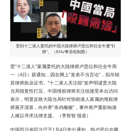
受到十二港人委托的中国大陆律师卢思位和任全牛遭“钉
牌”。（RFA/粤语组制图）
受“十二港人”家属委托的大陆律师卢思位和任全牛周
一（4日）获通知，因在网上“发表不当言论”，拟吊销
其律师执业证书。“十二港人关注组”发声明谴责大陆
当局报复性打压。中国维权律师关注组接受本台访问
表示，明显反映大陆当局针对协助港人家属的维权律
师展开清算，向外界“杀鸡儆猴”，事件将严重影响港
人难以寻求法律支援。（李智智 报道）
中国四川省司法厅于1月4日发出通知，指卢思位在网