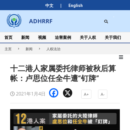
Skip
|
中文
English
to
content
Search
ADHRRF
Secondary
Navigation
Menu
首页
新闻
视频
迫害案例
关于人权
关于我们
主页
新闻
人权法治
十二港人家属委托律师被秋后算
帐：卢思位任全牛遭“钉牌”
Facebook
X
2021年1月4日
A+
A-