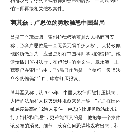
利都没有，今次正式有律师被吊销牌照，当局试图吓
怕律师再接相关维权案件。
蔺其磊：卢思位的勇敢触怒中国当局
曾是王全璋律师二审辩护律师的蔺其磊以书面回应
称，形容卢思位是一直无畏无惧维护人权，“支持敬佩
他的所做所为，应当是所有中国律师学习的榜样”。他
谴责四川省司法厅，在卢代理的余文生、覃永沛、王
藏案仍在审理当中，“当局只作为是一个执行上级违法
命令的傀儡部门”，肆意打压报复。
蔺其磊又称，从2015年，中国人权律师被打压以来，
大陆的法治和人权灾难环境愈来愈严酷，“尤是在国内
敏感度最高的12港人案件，卢思位律师勇敢站出来进
行了辩护和代理”，更难能可贵的是，他把每一个案件
该发布的消息、细节，没有任何恐惧地发布出来，和