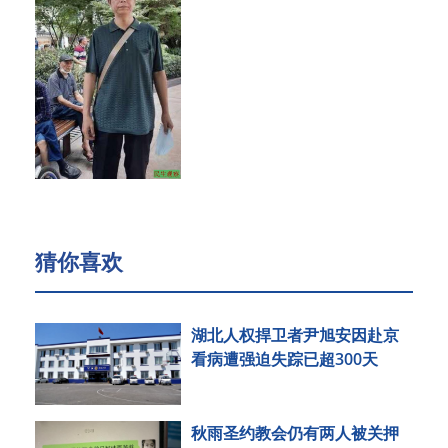
猜你喜欢
湖北人权捍卫者尹旭安因赴京
看病遭强迫失踪已超300天
秋雨圣约教会仍有两人被关押