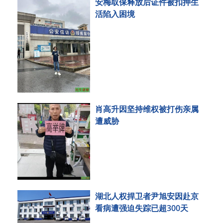
安梅取保释放后证件被扣押生
活陷入困境
肖高升因坚持维权被打伤亲属
遭威胁
湖北人权捍卫者尹旭安因赴京
看病遭强迫失踪已超300天