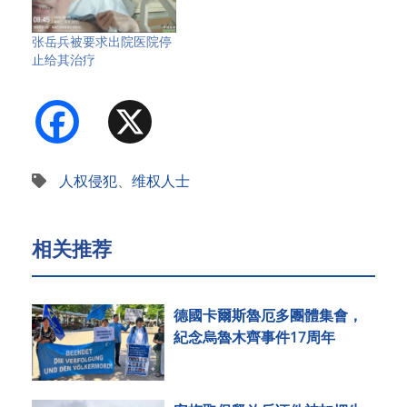
张岳兵被要求出院医院停
止给其治疗
Facebook
X
人权侵犯
、
维权人士
相关推荐
德國卡爾斯魯厄多團體集會，
紀念烏魯木齊事件17周年