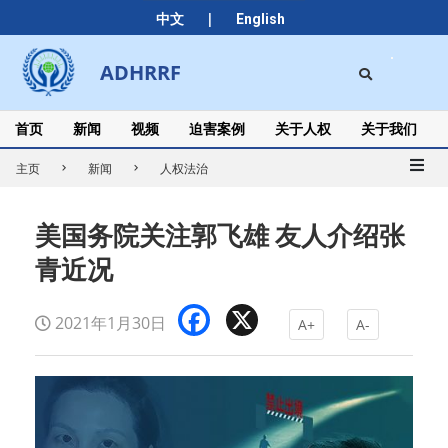
Skip
|
中文
English
to
content
Search
ADHRRF
Secondary
Navigation
Menu
首页
新闻
视频
迫害案例
关于人权
关于我们
主页
新闻
人权法治
美国务院关注郭飞雄 友人介绍张
青近况
Facebook
X
2021年1月30日
A+
A-