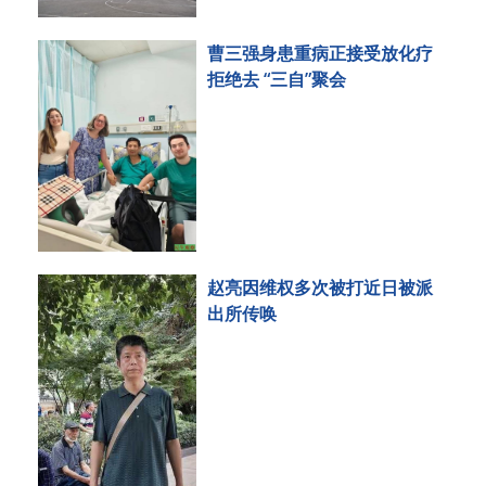
曹三强身患重病正接受放化疗
拒绝去 “三自”聚会
赵亮因维权多次被打近日被派
出所传唤