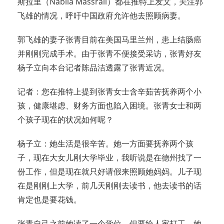
斯拉里（Nabila Massrali）都在推特上发文，关注郭
飞雄的情况，呼吁中国政府允许他去照顾病妻。
郭飞雄的妻子张青目前在美国马里兰州，患上结肠癌
并刚刚完成手术。由于张青不便接受采访，张青好友
杨子立向本台记者陈品洁透露了张青近况。
记者：您在推特上提到张青女士含辛茹苦抚养两个小
孩，健康堪虑、财务方面也陷入困境。张青女士和两
个孩子现在的状况如何呢？
杨子立：她生活是很辛苦。她一方面要抚养两个孩
子，现在大女儿刚大学毕业，我听说是在德州找了一
份工作，但是现在就只好请假来照顾她妈妈。儿子现
在是刚刚上大学，前几天刚刚去读书，他去读书的话
肯定也是要花钱。
张青自己之前她读了一个学位，但要给人家打工，她