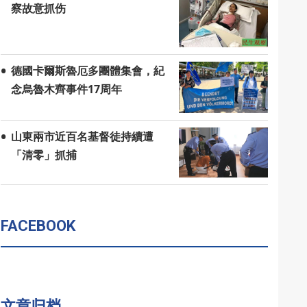
察故意抓伤
德國卡爾斯魯厄多團體集會，紀
念烏魯木齊事件17周年
山東兩市近百名基督徒持續遭
「清零」抓捕
FACEBOOK
文章归档