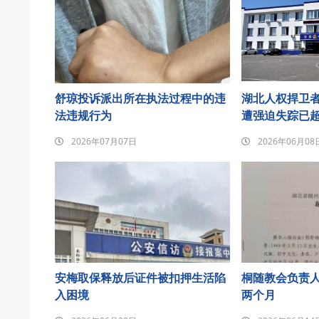
舒琼投诉派出所在执法过程中的违
湖北人权捍卫
法违规行为
遭强迫失踪已超
2026年07月07日
2026年06月08
安梅取保释放后证件被扣押生活陷
桐随教会负责
入困境
两个月