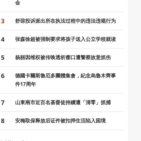
会
3
舒琼投诉派出所在执法过程中的违法违规行为
4
张森徐超被强制要求将孩子送入公立学校就读
5
杨丽因维权被传唤透析瘘口遭警察故意抓伤
6
德國卡爾斯魯厄多團體集會，紀念烏魯木齊事
件17周年
7
山東兩市近百名基督徒持續遭「清零」抓捕
8
安梅取保释放后证件被扣押生活陷入困境