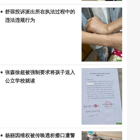
舒琼投诉派出所在执法过程中的
违法违规行为
张森徐超被强制要求将孩子送入
公立学校就读
杨丽因维权被传唤透析瘘口遭警