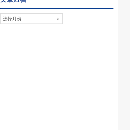
文
章
归
档