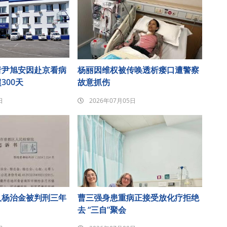
者尹旭安因赴京看病
杨丽因维权被传唤透析瘘口遭警察
300天
故意抓伤
日
2026年07月05日
人杨治金被判刑三年
曹三强身患重病正接受放化疗拒绝
去 “三自”聚会