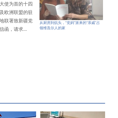
大使为首的十四
及欧洲联盟的驻
地联署致新疆党
从厨房到炕头，“党妈”派来的“亲戚”占
领维吾尔人的家
信函，请求…