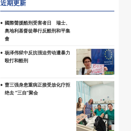
近期更新
國際聲援酷刑受害者日 瑞士、
奥地利基督徒舉行反酷刑和平集
會
杨泽伟狱中反抗强迫劳动遭暴力
殴打和酷刑
曹三强身患重病正接受放化疗拒
绝去 “三自”聚会