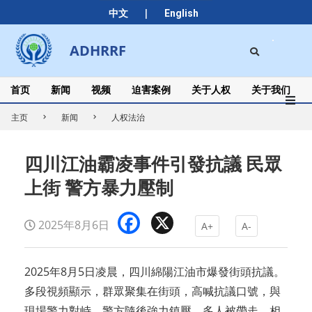
Skip
|
中文
English
to
content
Search
ADHRRF
Secondary
Navigation
Menu
首页
新闻
视频
迫害案例
关于人权
关于我们
主页
新闻
人权法治
四川江油霸凌事件引發抗議 民眾
上街 警方暴力壓制
Facebook
X
2025年8月6日
A+
A-
2025年8月5日凌晨，四川綿陽江油市爆發街頭抗議。
多段視頻顯示，群眾聚集在街頭，高喊抗議口號，與
現場警力對峙。警方隨後強力鎮壓，多人被帶走。相