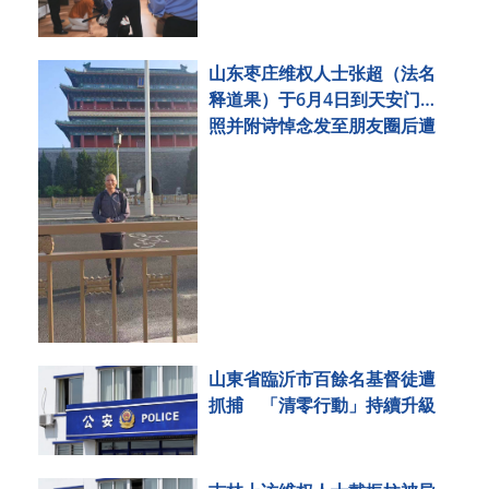
山东枣庄维权人士张超（法名
释道果）于6月4日到天安门拍
照并附诗悼念发至朋友圈后遭
刑事拘留
山東省臨沂市百餘名基督徒遭
抓捕 「清零行動」持續升級