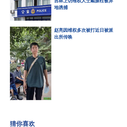
吉林上访维权人士戴振柱被异
地诱捕
赵亮因维权多次被打近日被派
出所传唤
猜你喜欢