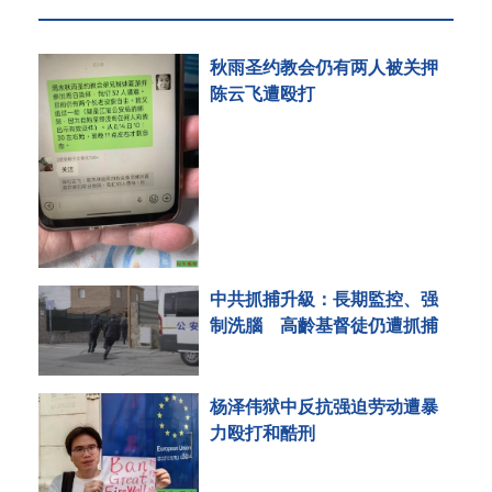
秋雨圣约教会仍有两人被关押
陈云飞遭殴打
中共抓捕升級：長期監控、强
制洗腦 高齡基督徒仍遭抓捕
杨泽伟狱中反抗强迫劳动遭暴
力殴打和酷刑