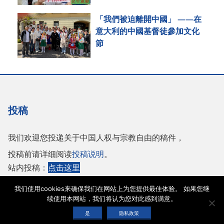
「我們被迫離開中國」 ——在
意大利的中國基督徒參加文化
節
投稿
我们欢迎您投递关于中国人权与宗教自由的稿件，
投稿前请详细阅读
投稿说明
。
站内投稿：
点击这里
或者投稿至邮箱：
tougao@adhrrf.org
我们使用cookies来确保我们在网站上为您提供最佳体验。 如果您继
续使用本网站，我们将认为您对此感到满意。
Copyright © 2026 保护人权与宗教自由协会 |
网站使用条款
|
隐私政策
|
cookie声
是
隐私政策
明