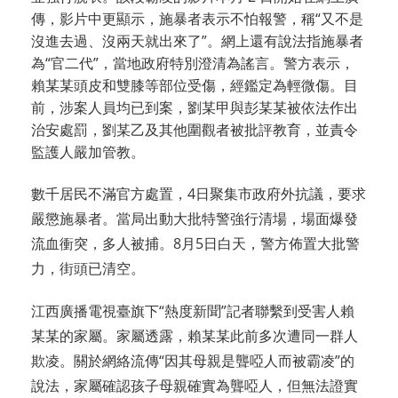
傳，影片中更顯示，施暴者表示不怕報警，稱“又不是
沒進去過、沒兩天就出來了”。網上還有說法指施暴者
為“官二代”，當地政府特別澄清為謠言。警方表示，
賴某某頭皮和雙膝等部位受傷，經鑑定為輕微傷。目
前，涉案人員均已到案，劉某甲與彭某某被依法作出
治安處罰，劉某乙及其他圍觀者被批評教育，並責令
監護人嚴加管教。
數千居民不滿官方處置，4日聚集市政府外抗議，要求
嚴懲施暴者。當局出動大批特警強行清場，場面爆發
流血衝突，多人被捕。8月5日白天，警方佈置大批警
力，街頭已清空。
江西廣播電視臺旗下“熱度新聞”記者聯繫到受害人賴
某某的家屬。家屬透露，賴某某此前多次遭同一群人
欺凌。關於網絡流傳“因其母親是聾啞人而被霸凌”的
說法，家屬確認孩子母親確實為聾啞人，但無法證實