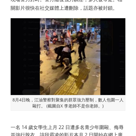
關影片很快在社交媒體上遭刪除，話題亦被封鎖。
8月4日晚，江油警察對聚集的群眾強力壓制，數人包圍一人
毆打。 (截圖自X 李老師不是你老師。)
一名 14 歲女學生上月 22 日遭多名青少年圍毆、侮辱
並強行脫衣。該段霸凌的影片本月 2 日開始在網上廣