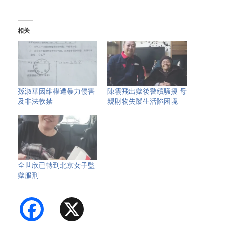
相关
孫淑華因維權遭暴力侵害
陳雲飛出獄後警續騷擾 母
及非法軟禁
親財物失蹤生活陷困境
全世欣已轉到北京女子監
獄服刑
Facebook
X