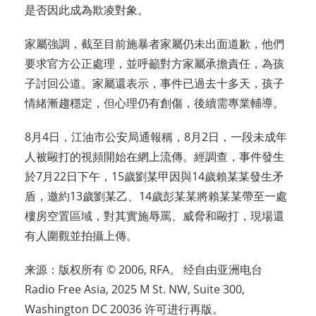
是否因此成為欺凌對象。
家屬強調，截至目前施暴者家屬仍未出面道歉，他們
要求官方公正處理，並呼籲對方家屬承擔責任，為孩
子討回公道。家屬還表示，事件已過去十多天，孩子
情緒漸趨穩定，但心理仍有創傷，後續需專業輔導。
8月4日，江油市公安局通報稱，8月2日，一段未成年
人被毆打的視頻開始在網上流傳。經調查，事件發生
於7月22日下午，15歲劉某甲因與14歲賴某某發生矛
盾，邀約13歲劉某乙、14歲彭某某將賴某某帶至一處
樓房空置區域，對其實施辱罵、威脅和毆打，現場還
有人圍觀並拍攝上傳。
来源：版权所有 © 2006, RFA。 经自由亚洲电台
Radio Free Asia, 2025 M St. NW, Suite 300,
Washington DC 20036 许可进行再版。