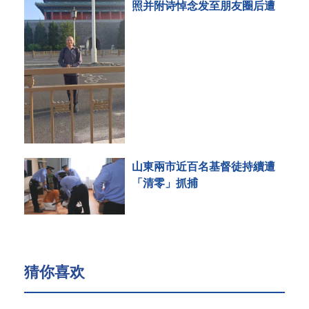
照并附诗悼念发至朋友圈后遭
刑事拘留
山東兩市近百名基督徒持續遭
「清零」抓捕
猜你喜欢