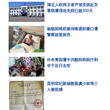
湖北人权捍卫者尹旭安因赴京
看病遭强迫失踪已超300天
杨丽因维权被传唤透析瘘口遭
警察故意抓伤
许冬青因遭中共酷刑和医疗剥
夺于近日去世
昆明世纪新城教案虞少林等三
人被批捕