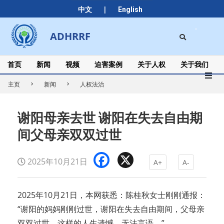
Skip
|
中文
English
to
content
Search
ADHRRF
Secondary
Navigation
Menu
首页
新闻
视频
迫害案例
关于人权
关于我们
主页
新闻
人权法治
谢阳母亲去世 谢阳在失去自由期
间父母亲双双过世
Facebook
X
2025年10月21日
A+
A-
2025年10月21日，本网获悉：陈桂秋女士刚刚通报：
“谢阳的妈妈刚刚过世，谢阳在失去自由期间，父母亲
双双过世，这样的人生遗憾，无法言语。”