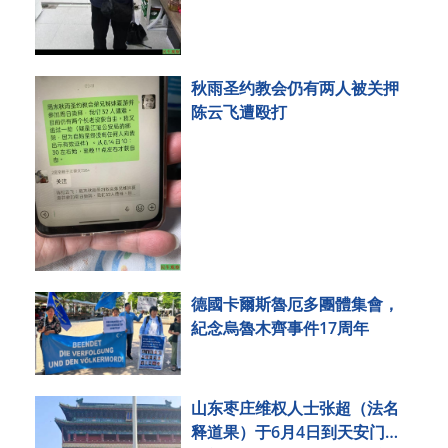
秋雨圣约教会仍有两人被关押
陈云飞遭殴打
德國卡爾斯魯厄多團體集會，
紀念烏魯木齊事件17周年
山东枣庄维权人士张超（法名
释道果）于6月4日到天安门拍