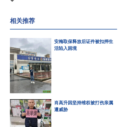
相关推荐
安梅取保释放后证件被扣押生
活陷入困境
肖高升因坚持维权被打伤亲属
遭威胁