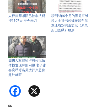
人权律师谢阳已被非法羁
获刑3年6个月的黑龙江维
押1507天 至今未判
权人士肖书君被转监至黑
龙江省双鸭山监狱（原笔
架山监狱）服刑
四川人权律师卢思位狱后
体检发现肺部问题 妻子张
春晓呼吁当局放行卢思位
赴外就医
Facebook
X