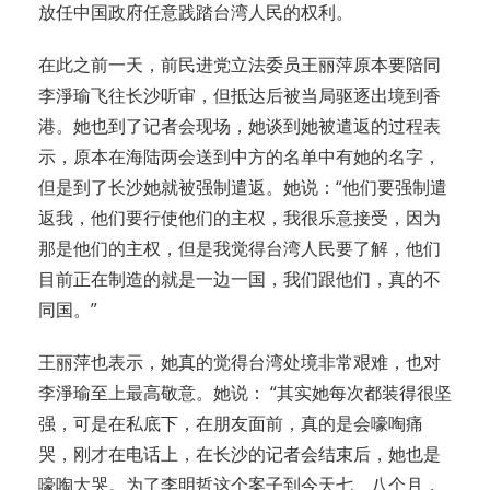
放任中国政府任意践踏台湾人民的权利。
在此之前一天，前民进党立法委员王丽萍原本要陪同
李淨瑜飞往长沙听审，但抵达后被当局驱逐出境到香
港。她也到了记者会现场，她谈到她被遣返的过程表
示，原本在海陆两会送到中方的名单中有她的名字，
但是到了长沙她就被强制遣返。她说：“他们要强制遣
返我，他们要行使他们的主权，我很乐意接受，因为
那是他们的主权，但是我觉得台湾人民要了解，他们
目前正在制造的就是一边一国，我们跟他们，真的不
同国。”
王丽萍也表示，她真的觉得台湾处境非常艰难，也对
李淨瑜至上最高敬意。她说： “其实她每次都装得很坚
强，可是在私底下，在朋友面前，真的是会嚎啕痛
哭，刚才在电话上，在长沙的记者会结束后，她也是
嚎啕大哭。为了李明哲这个案子到今天七、八个月，