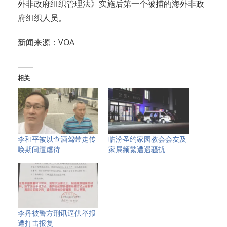
外非政府组织管理法》实施后第一个被捕的海外非政
府组织人员。
新闻来源：VOA
相关
李和平被以查酒驾带走传
临汾圣约家园教会会友及
唤期间遭虐待
家属频繁遭遇骚扰
李丹被警方刑讯逼供举报
遭打击报复