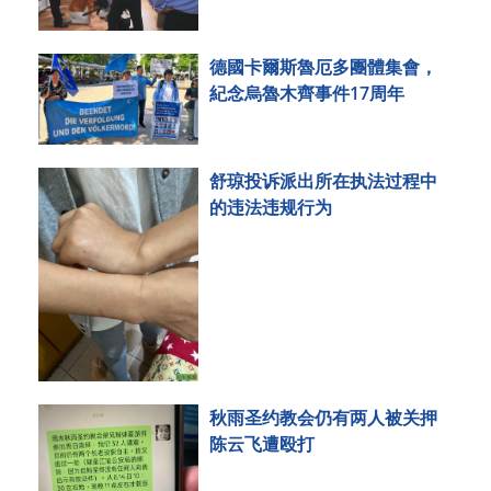
德國卡爾斯魯厄多團體集會，
紀念烏魯木齊事件17周年
舒琼投诉派出所在执法过程中
的违法违规行为
秋雨圣约教会仍有两人被关押
陈云飞遭殴打