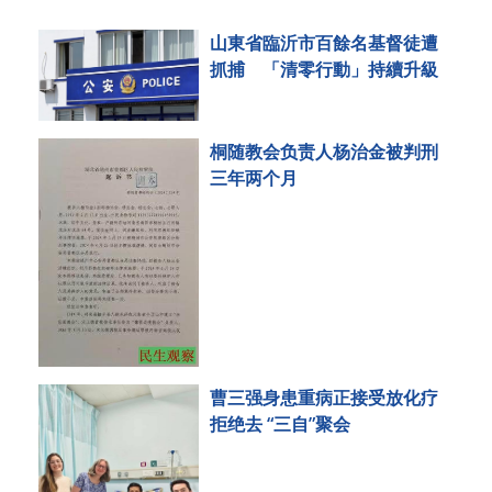
山東省臨沂市百餘名基督徒遭
抓捕 「清零行動」持續升級
桐随教会负责人杨治金被判刑
三年两个月
曹三强身患重病正接受放化疗
拒绝去 “三自”聚会