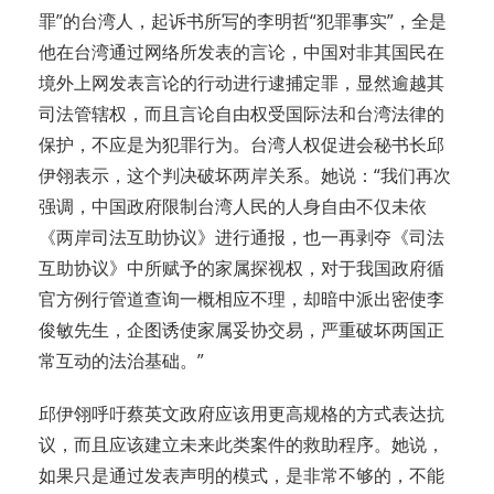
罪”的台湾人，起诉书所写的李明哲“犯罪事实”，全是
他在台湾通过网络所发表的言论，中国对非其国民在
境外上网发表言论的行动进行逮捕定罪，显然逾越其
司法管辖权，而且言论自由权受国际法和台湾法律的
保护，不应是为犯罪行为。台湾人权促进会秘书长邱
伊翎表示，这个判决破坏两岸关系。她说：“我们再次
强调，中国政府限制台湾人民的人身自由不仅未依
《两岸司法互助协议》进行通报，也一再剥夺《司法
互助协议》中所赋予的家属探视权，对于我国政府循
官方例行管道查询一概相应不理，却暗中派出密使李
俊敏先生，企图诱使家属妥协交易，严重破坏两国正
常互动的法治基础。”
邱伊翎呼吁蔡英文政府应该用更高规格的方式表达抗
议，而且应该建立未来此类案件的救助程序。她说，
如果只是通过发表声明的模式，是非常不够的，不能