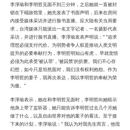
李淨瑜和李明哲见面不到三分钟，之后她就一直被封
锁在下榻旅馆里，她先发表了书面声明，后来在房间
内接受媒体采访并进行脸书直播。应大陆有关当局要
求，台湾媒体只能派出一名文字记者，一名摄影代表
采访，并进行脸书直播。李淨瑜发表声明说：“ “追求
理想必须支付代价。为弱势者争人权是推动人类文明
提升的必要奉献行为，李明哲明知山有虎， 早就觉悟
必须为此承受‘被认罪’，‘被囚禁’的折磨。我们不心存
幻想，如今只是坦然面对，我们没有权利抱怨。作为
李明哲的妻子，我再次表达，我以李明哲的奉献为荣
为傲。”
李淨瑜表示，她在和李明哲见面时，李明哲向她暗示
他身上带了监听器，她只能告诉李明哲过去几个月她
做了什么，以及自由世界对他的案子的看法。至于接
下来的计划，李淨瑜说：“ 我认为对我先生而言，他现