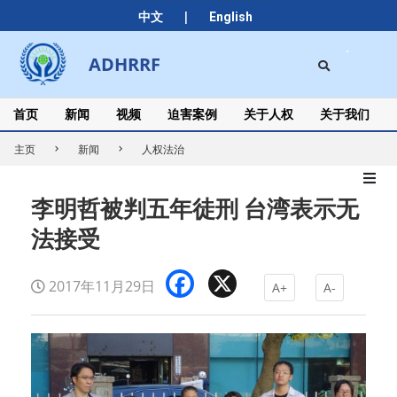
Skip
|
中文
English
to
content
Search
ADHRRF
Secondary
Navigation
Menu
首页
新闻
视频
迫害案例
关于人权
关于我们
主页
新闻
人权法治
李明哲被判五年徒刑 台湾表示无
法接受
Facebook
X
2017年11月29日
A+
A-