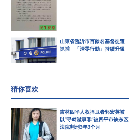
山東省臨沂市百餘名基督徒遭
抓捕 「清零行動」持續升級
猜你喜欢
吉林四平人权捍卫者郭宏英被
以“寻衅滋事罪”被四平市铁东区
法院判刑3年3个月