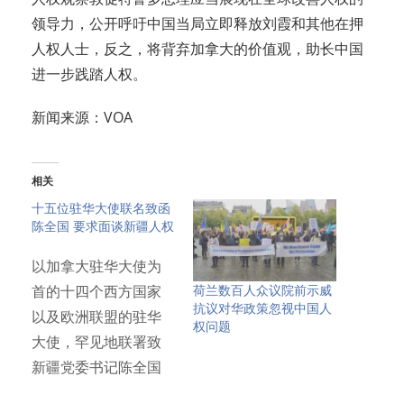
领导力，公开呼吁中国当局立即释放刘霞和其他在押
人权人士，反之，将背弃加拿大的价值观，助长中国
进一步践踏人权。
新闻来源：VOA
相关
十五位驻华大使联名致函
陈全国 要求面谈新疆人权
以加拿大驻华大使为
荷兰数百人众议院前示威
首的十四个西方国家
抗议对华政策忽视中国人
以及欧洲联盟的驻华
权问题
大使，罕见地联署致
新疆党委书记陈全国
信函，请求…