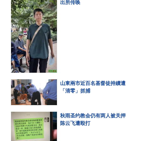
出所传唤
山東兩市近百名基督徒持續遭
「清零」抓捕
秋雨圣约教会仍有两人被关押
陈云飞遭殴打