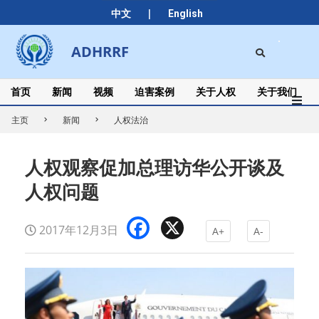
Skip
|
中文
English
to
content
Search
ADHRRF
Secondary
Navigation
Menu
首页
新闻
视频
迫害案例
关于人权
关于我们
主页
新闻
人权法治
人权观察促加总理访华公开谈及
人权问题
Facebook
X
2017年12月3日
A+
A-