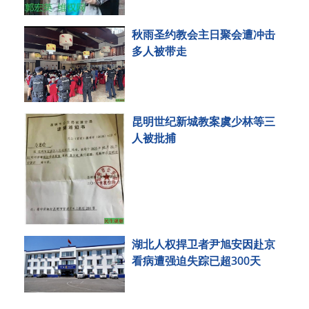
秋雨圣约教会主日聚会遭冲击
多人被带走
昆明世纪新城教案虞少林等三
人被批捕
湖北人权捍卫者尹旭安因赴京
看病遭强迫失踪已超300天