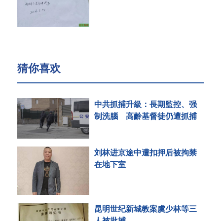
猜你喜欢
中共抓捕升級：長期監控、强
制洗腦 高齡基督徒仍遭抓捕
刘林进京途中遭扣押后被拘禁
在地下室
昆明世纪新城教案虞少林等三
人被批捕