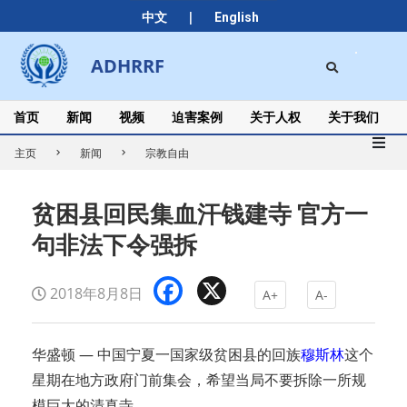
Skip
|
中文
English
to
content
Search
ADHRRF
Secondary
Navigation
Menu
首页
新闻
视频
迫害案例
关于人权
关于我们
主页
新闻
宗教自由
贫困县回民集血汗钱建寺 官方一
句非法下令强拆
Facebook
X
2018年8月8日
A+
A-
华盛顿 — 中国宁夏一国家级贫困县的回族
穆斯林
这个
星期在地方政府门前集会，希望当局不要拆除一所规
模巨大的清真寺。