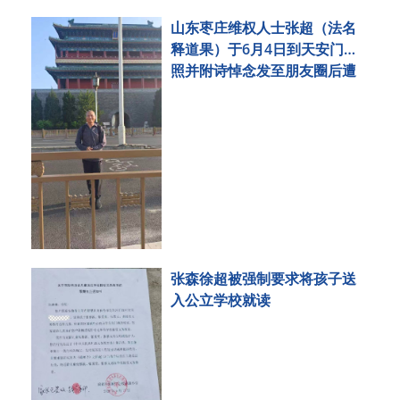
山东枣庄维权人士张超（法名
释道果）于6月4日到天安门拍
照并附诗悼念发至朋友圈后遭
刑事拘留
张森徐超被强制要求将孩子送
入公立学校就读