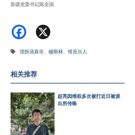
新疆党委书记陈全国
信函，请求…
Facebook
X
强拆清真寺
、
穆斯林
、
维吾尔人
相关推荐
赵亮因维权多次被打近日被派
出所传唤