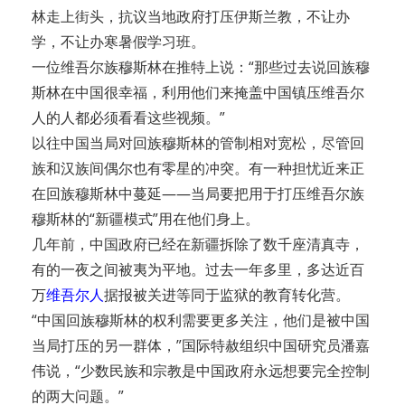
林走上街头，抗议当地政府打压伊斯兰教，不让办
学，不让办寒暑假学习班。
一位维吾尔族穆斯林在推特上说：“那些过去说回族穆
斯林在中国很幸福，利用他们来掩盖中国镇压维吾尔
人的人都必须看看这些视频。”
以往中国当局对回族穆斯林的管制相对宽松，尽管回
族和汉族间偶尔也有零星的冲突。有一种担忧近来正
在回族穆斯林中蔓延——当局要把用于打压维吾尔族
穆斯林的“新疆模式”用在他们身上。
几年前，中国政府已经在新疆拆除了数千座清真寺，
有的一夜之间被夷为平地。过去一年多里，多达近百
万
维吾尔人
据报被关进等同于监狱的教育转化营。
“中国回族穆斯林的权利需要更多关注，他们是被中国
当局打压的另一群体，”国际特赦组织中国研究员潘嘉
伟说，“少数民族和宗教是中国政府永远想要完全控制
的两大问题。”