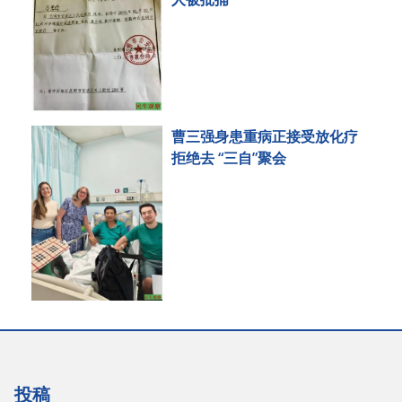
曹三强身患重病正接受放化疗
拒绝去 “三自”聚会
投稿