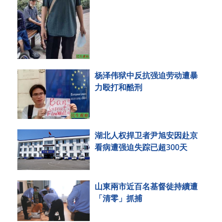
杨泽伟狱中反抗强迫劳动遭暴
力殴打和酷刑
湖北人权捍卫者尹旭安因赴京
看病遭强迫失踪已超300天
山東兩市近百名基督徒持續遭
「清零」抓捕