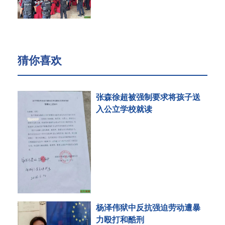
猜你喜欢
张森徐超被强制要求将孩子送
入公立学校就读
杨泽伟狱中反抗强迫劳动遭暴
力殴打和酷刑