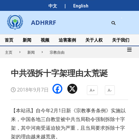
Skip
|
中文
English
to
content
Search
ADHRRF
Secondary
Navigation
Menu
首页
新闻
视频
迫害案例
关于人权
关于我们
主页
新闻
宗教自由
中共强拆十字架理由太荒诞
Facebook
X
2018年9月7日
A+
A-
【本站讯】自今年2月1日新《宗教事务条例》实施以
来，中国各地三自教堂被中共当局勒令强制拆除十字
架，其中河南受逼迫较为严重，且当局要求拆除十字
架的理由越来越荒唐。