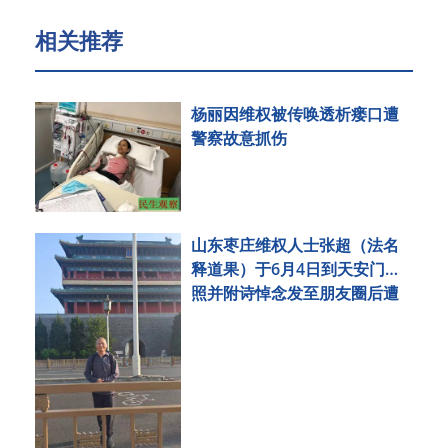
相关推荐
杨丽因维权被传唤透析瘘口遭
警察故意抓伤
山东枣庄维权人士张超（法名
释道果）于6月4日到天安门拍
照并附诗悼念发至朋友圈后遭
刑事拘留