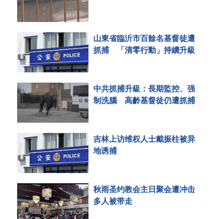
山東省臨沂市百餘名基督徒遭
抓捕 「清零行動」持續升級
中共抓捕升級：長期監控、强
制洗腦 高齡基督徒仍遭抓捕
吉林上访维权人士戴振柱被异
地诱捕
秋雨圣约教会主日聚会遭冲击
多人被带走