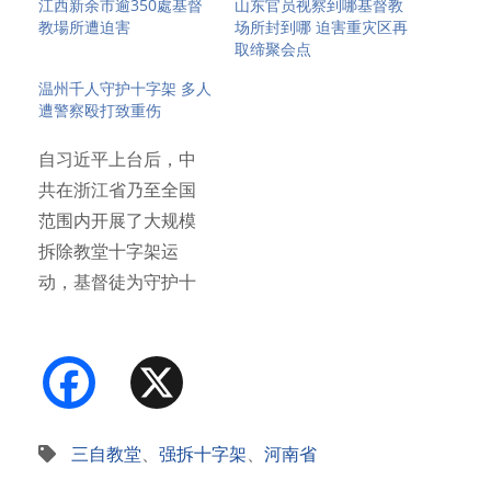
江西新余市逾350處基督
山东官员视察到哪基督教
教場所遭迫害
场所封到哪 迫害重灾区再
取缔聚会点
温州千人守护十字架 多人
遭警察殴打致重伤
自习近平上台后，中
共在浙江省乃至全国
范围内开展了大规模
拆除教堂十字架运
动，基督徒为守护十
字架惨遭迫害…
Facebook
X
三自教堂
、
强拆十字架
、
河南省