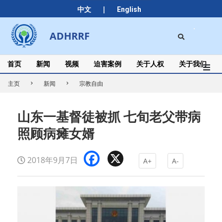
Skip
|
中文
English
to
content
Search
ADHRRF
Secondary
Navigation
Menu
首页
新闻
视频
迫害案例
关于人权
关于我们
主页
新闻
宗教自由
山东一基督徒被抓 七旬老父带病
照顾病瘫女婿
Facebook
X
2018年9月7日
A+
A-