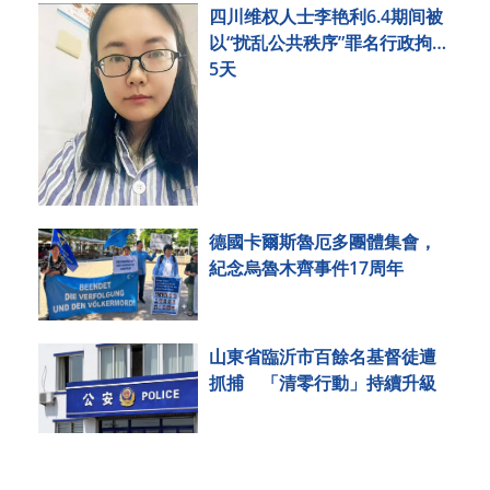
四川维权人士李艳利6.4期间被
以“扰乱公共秩序”罪名行政拘留
5天
德國卡爾斯魯厄多團體集會，
紀念烏魯木齊事件17周年
山東省臨沂市百餘名基督徒遭
抓捕 「清零行動」持續升級