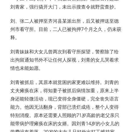
刘青家，强行撬开大门，未出示搜查令就野蛮查抄。
刘、张二人被押至齐河县某派出所，后又被押送至德
州市看守所。目前，二人已被拘押7个月之久，仍未获
释。
刘青妹妹和大女儿曾两次到看守所探望，警察除了给
出拘留通知书外不让任何人探视，刘青的女儿哭着求
情也未能如愿。
刘青被抓后，其原本就贫困的家更难以维持。刘青的
丈夫瘫痪在床，得知妻子被抓后病情加重，原来上半
身还能轻微活动，现已变得全身僵硬，完全丧失语言
能力。他因无法翻身，背部已溃烂成疮，整个人变得
特别消瘦。原本还需要人照顾的71岁高龄的老父亲只
能带病护理瘫痪在床的女婿。因刘青14岁的小女儿的
学费没有着落，20岁的大女儿只好外出打工维持家