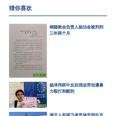
猜你喜欢
桐随教会负责人杨治金被判刑
三年两个月
杨泽伟狱中反抗强迫劳动遭暴
力殴打和酷刑
湖北人权捍卫者尹旭安因赴京