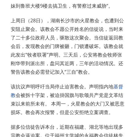
妹到鲁班大楼9楼去搞卫生，有警察过来威胁“。
上周日（28日），湖南长沙市的火星教会，也遭到公
安阻止聚会。该教会不愿公开姓名的信徒说，当时来
了二十多位政府人员，驱散这次聚会。当信徒返回教
会后，发现教会的门牌被砸，门锁遭破坏。该教会就
此发出“牧者联署”声明。三天后，公安将教会牧师张
刚华带到派出所，盘问其近两，三年的活动情况。还
警告该教会必需登记加入“三自”教会。
该抗议声明呼吁当局停止迫害教会。声明指内地
基督
教
会被拆十字架，被迫掛国旗与歌颂共产党是文革结
束以来前所未有。 本周一，火星教会的大门又被恶意
损坏。教会再次报警，但是公安拒绝立案调查。
据多位信徒告诉本台，近期在福建、湖北等地出现多
宗教会逼迫案。位于福州大学城的永福教会信徒林先