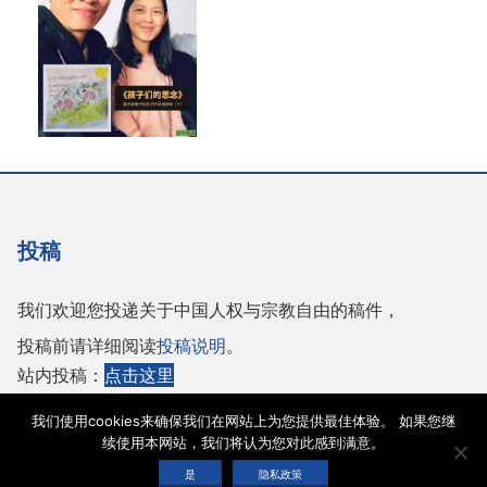
投稿
我们欢迎您投递关于中国人权与宗教自由的稿件，
投稿前请详细阅读
投稿说明
。
站内投稿：
点击这里
或者投稿至邮箱：
tougao@adhrrf.org
我们使用cookies来确保我们在网站上为您提供最佳体验。 如果您继
续使用本网站，我们将认为您对此感到满意。
Copyright © 2026 保护人权与宗教自由协会 |
网站使用条款
|
隐私政策
|
cookie声
是
隐私政策