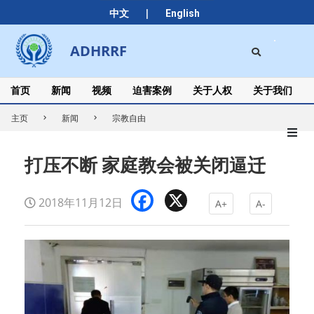
Skip
|
中文
English
to
content
Search
ADHRRF
Secondary
Navigation
Menu
首页
新闻
视频
迫害案例
关于人权
关于我们
主页
新闻
宗教自由
打压不断 家庭教会被关闭逼迁
Facebook
X
2018年11月12日
A+
A-