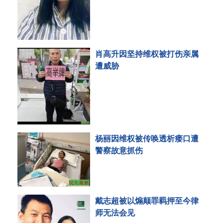
肖高升因坚持维权被打伤亲属
遭威胁
杨丽因维权被传唤透析瘘口遭
警察故意抓伤
戴志超被以煽颠罪羁押至今律
师无法会见