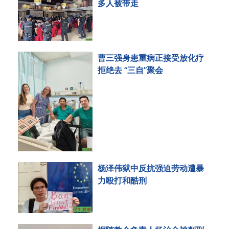
多人被带走
曹三强身患重病正接受放化疗
拒绝去 “三自”聚会
杨泽伟狱中反抗强迫劳动遭暴
力殴打和酷刑