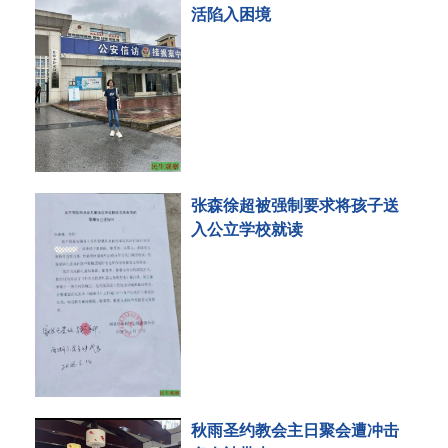
活陷入困境
张森徐超被强制要求将孩子送
入公立学校就读
秋雨圣约教会主日聚会遭冲击