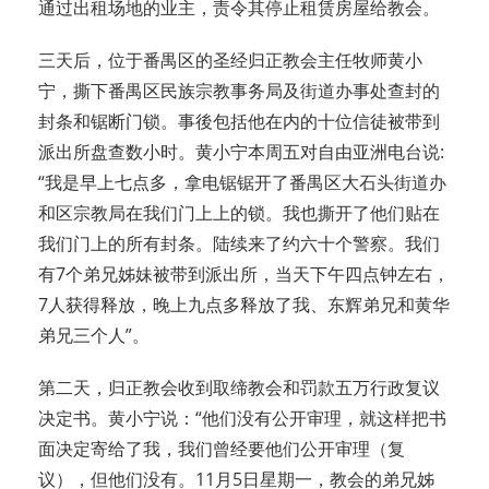
通过出租场地的业主，责令其停止租赁房屋给教会。
三天后，位于番禺区的圣经归正教会主任牧师黄小
宁，撕下番禺区民族宗教事务局及街道办事处查封的
封条和锯断门锁。事後包括他在内的十位信徒被带到
派出所盘查数小时。黄小宁本周五对自由亚洲电台说:
“我是早上七点多，拿电锯锯开了番禺区大石头街道办
和区宗教局在我们门上上的锁。我也撕开了他们贴在
我们门上的所有封条。陆续来了约六十个警察。我们
有7个弟兄姊妹被带到派出所，当天下午四点钟左右，
7人获得释放，晚上九点多释放了我、东辉弟兄和黄华
弟兄三个人”。
第二天，归正教会收到取缔教会和罚款五万行政复议
决定书。黄小宁说：“他们没有公开审理，就这样把书
面决定寄给了我，我们曾经要他们公开审理（复
议），但他们没有。11月5日星期一，教会的弟兄姊