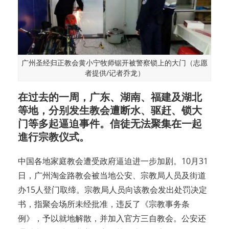
广州圣经归正教会黄小宁牧师锯开被警察锁上的大门（志愿
者提供/记者乔龙）
在过去的一周，广东、湖南、福建及湖北
等地，分别发生教会遭断水、驱赶、锁大
门等多起逼迫事件。信徒无法聚集在一起
進行宗教仪式。
中国各地家庭教会遭受政府逼迫进一步加剧。10月31
日，广州淘金路教会被当地公安、宗教局人员及街道
办15人登门取缔。宗教局人员向该教会发出处罚决定
书，指聚会场所未经批准，违反了《宗教事务条
例》，予以就地解散，并加入官方三自教会。公安还