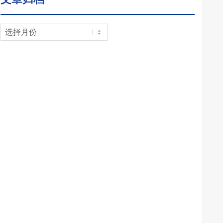
文
章
归
档