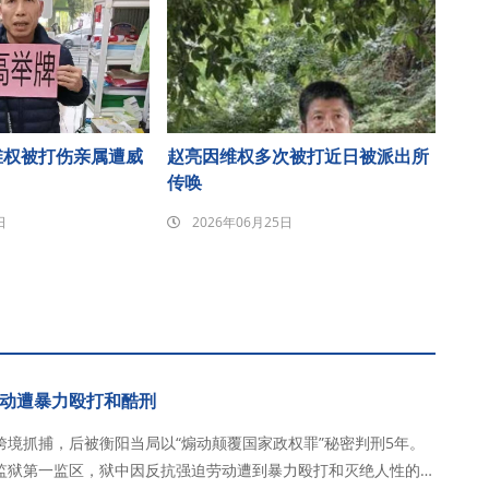
维权被打伤亲属遭威
赵亮因维权多次被打近日被派出所
传唤
日
2026年06月25日
动遭暴力殴打和酷刑
境抓捕，后被衡阳当局以“煽动颠覆国家政权罪”秘密判刑5年。
监狱第一监区，狱中因反抗强迫劳动遭到暴力殴打和灭绝人性的酷