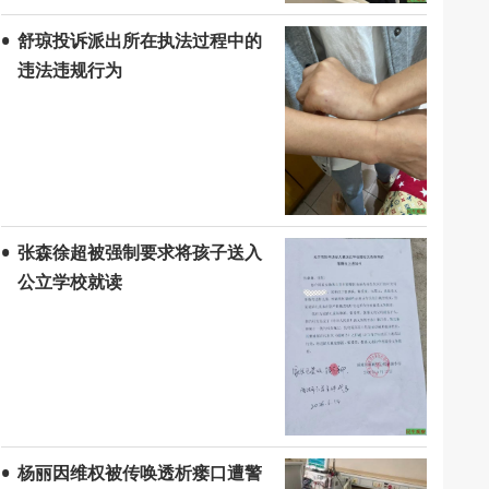
舒琼投诉派出所在执法过程中的
违法违规行为
张森徐超被强制要求将孩子送入
公立学校就读
杨丽因维权被传唤透析瘘口遭警