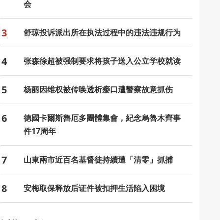
会
3
舒琼投诉派出所在执法过程中的违法违规行为
4
张森徐超被强制要求将孩子送入公立学校就读
5
杨丽因维权被传唤透析瘘口遭警察故意抓伤
6
德國卡爾斯魯厄多團體集會，紀念烏魯木齊事
件17周年
7
山東兩市近百名基督徒持續遭「清零」抓捕
8
安梅取保释放后证件被扣押生活陷入困境