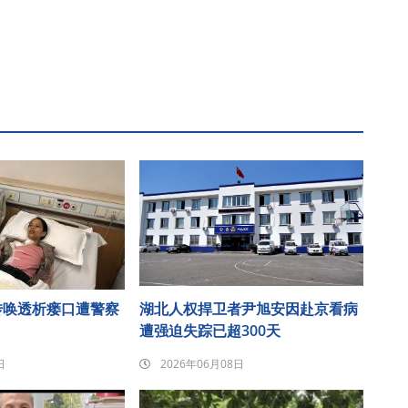
传唤透析瘘口遭警察
湖北人权捍卫者尹旭安因赴京看病
遭强迫失踪已超300天
日
2026年06月08日