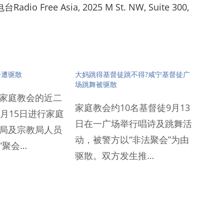
Free Asia, 2025 M St. NW, Suite 300,
会遭驱散
大妈跳得基督徒跳不得?咸宁基督徒广
场跳舞被驱散
家庭教会的近二
家庭教会约10名基督徒9月13
0月15日进行家庭
日在一广场举行唱诗及跳舞活
局及宗教局人员
动，被警方以“非法聚会”为由
“聚会…
驱散。双方发生推…