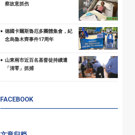
察故意抓伤
德國卡爾斯魯厄多團體集會，紀
念烏魯木齊事件17周年
山東兩市近百名基督徒持續遭
「清零」抓捕
FACEBOOK
文章归档