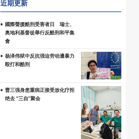
近期更新
國際聲援酷刑受害者日 瑞士、
奥地利基督徒舉行反酷刑和平集
會
杨泽伟狱中反抗强迫劳动遭暴力
殴打和酷刑
曹三强身患重病正接受放化疗拒
绝去 “三自”聚会