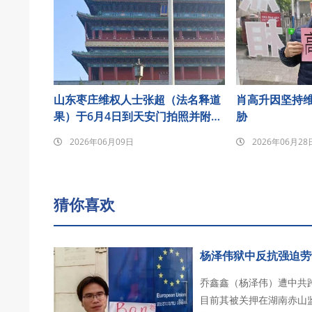
山东枣庄维权人士张超（法名释道
肖高升因坚持
果）于6月4日到天安门拍照并附诗
胁
悼念发至朋友圈后遭刑事拘留
2026年06月09日
2026年06月28
猜你喜欢
杨泽伟狱中反抗强迫劳
乔鑫鑫（杨泽伟）遭中共跨
目前其被关押在湖南赤山