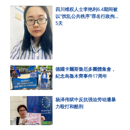
四川维权人士李艳利6.4期间被
以“扰乱公共秩序”罪名行政拘留
5天
德國卡爾斯魯厄多團體集會，
紀念烏魯木齊事件17周年
杨泽伟狱中反抗强迫劳动遭暴
力殴打和酷刑