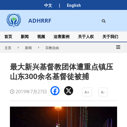
Skip
|
中文
English
to
content
Search
ADHRRF
Secondary
Navigation
Menu
首页
新闻
视频
迫害案例
关于人权
关于我们
主页
新闻
宗教自由
最大新兴基督教团体遭重点镇压
山东300余名基督徒被捕
Facebook
X
2019年7月27日
A+
A-