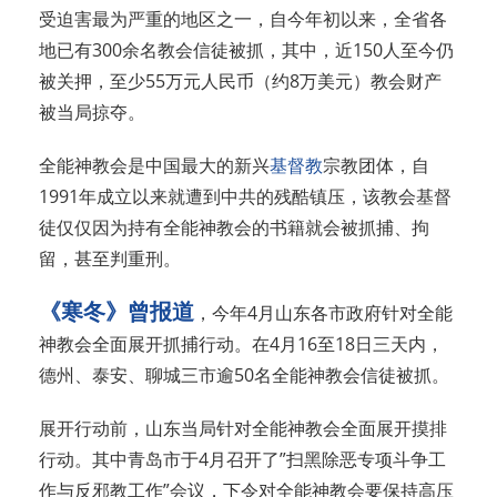
受迫害最为严重的地区之一，自今年初以来，全省各
地已有300余名教会信徒被抓，其中，近150人至今仍
被关押，至少55万元人民币（约8万美元）教会财产
被当局掠夺。
全能神教会是中国最大的新兴
基督教
宗教团体，自
1991年成立以来就遭到中共的残酷镇压，该教会基督
徒仅仅因为持有全能神教会的书籍就会被抓捕、拘
留，甚至判重刑。
《寒冬》曾报道
，今年4月山东各市政府针对全能
神教会全面展开抓捕行动。在4月16至18日三天内，
德州、泰安、聊城三市逾50名全能神教会信徒被抓。
展开行动前，山东当局针对全能神教会全面展开摸排
行动。其中青岛市于4月召开了”扫黑除恶专项斗争工
作与反
邪教
工作”会议，下令对全能神教会要保持高压