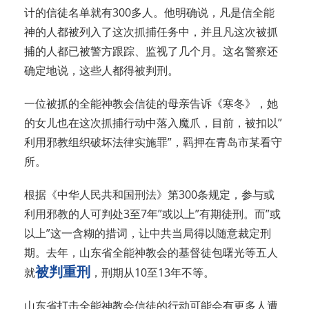
计的信徒名单就有300多人。他明确说，凡是信全能
神的人都被列入了这次抓捕任务中，并且凡这次被抓
捕的人都已被警方跟踪、监视了几个月。这名警察还
确定地说，这些人都得被判刑。
一位被抓的全能神教会信徒的母亲告诉《寒冬》，她
的女儿也在这次抓捕行动中落入魔爪，目前，被扣以”
利用邪教组织破坏法律实施罪”，羁押在青岛市某看守
所。
根据《中华人民共和国刑法》第300条规定，参与或
利用邪教的人可判处3至7年”或以上”有期徒刑。而”或
以上”这一含糊的措词，让中共当局得以随意裁定刑
期。去年，山东省全能神教会的基督徒包曙光等五人
被判重刑
就
，刑期从10至13年不等。
山东省打击全能神教会信徒的行动可能会有更多人遭