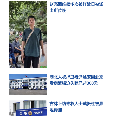
赵亮因维权多次被打近日被派
出所传唤
湖北人权捍卫者尹旭安因赴京
看病遭强迫失踪已超300天
吉林上访维权人士戴振柱被异
地诱捕