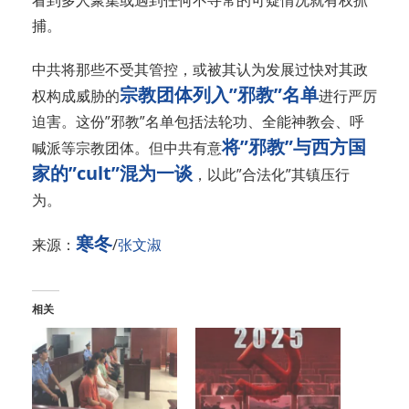
看到多人聚集或遇到任何不寻常的可疑情况就有权抓
捕。
中共将那些不受其管控，或被其认为发展过快对其政
宗教团体列入”邪教”名单
权构成威胁的
进行严厉
迫害。这份”邪教”名单包括法轮功、全能神教会、呼
将”邪教”与西方国
喊派等宗教团体。但中共有意
家的”cult”混为一谈
，以此”合法化”其镇压行
为。
寒冬
来源：
/
张文淑
相关