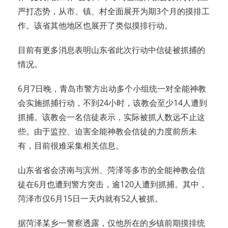
严打态势，从市、镇、村全面展开为期3个月的摸排工
作。该省其他地区也展开了类似摸排行动。
目前有更多消息表明
山东省
此次行动中信徒被抓捕的
情况。
6月7日晚，青岛市警方出动多个小组统一对全能神教
会实施抓捕行动，不到24小时，该教会至少14人遭到
抓捕。该教会一名信徒表示，实际被抓人数远不止这
些。由于监控、迫害全能神教会信徒的力度前所未
有，目前很难采集相关信息。
山东省省会济南与滨州、菏泽等多市的全能神教会信
徒在6月也遭到警方突击，逾120人遭到抓捕。其中，
菏泽市仅6月15日一天内就有52人被抓。
据菏泽某乡一警察透露，仅他所在的乡镇前期摸排统