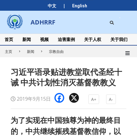
Skip
|
中文
English
to
content
Search
ADHRRF
Secondary
Navigation
Menu
首页
新闻
视频
迫害案例
关于人权
关于我们
主页
新闻
宗教自由
习近平语录贴进教堂取代圣经十
诫 中共计划性消灭基督教教义
Facebook
X
2019年9月15日
A+
A-
为了实现在中国独尊为神的最终目
的，中共继续摧残基督教信仰，以