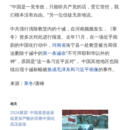
“中国是一党专政，只能听共产党的话，受它管控，我
们根本没有自由。”另一位信徒无奈地说。
中共强行清除教堂内的十诫，在河南频频发生，《寒
冬》曾多次对此进行报道。去年11月，在一场近乎闹
剧的中国化行动中，
河南省
洛宁县一处教堂被当局强
迫删除十诫中的
第一条诫命
“
不可拜耶和华以外的
神”，原因是“这一条习近平反对” 。中国其他地区也陆
续出现十诫标幅被
换成毛泽东和习近平画像
的事件。
来源：
寒冬
/唐峰
相关
2024展望: 中国基督徒面
临更加严酷的宗教中国化
高压政策