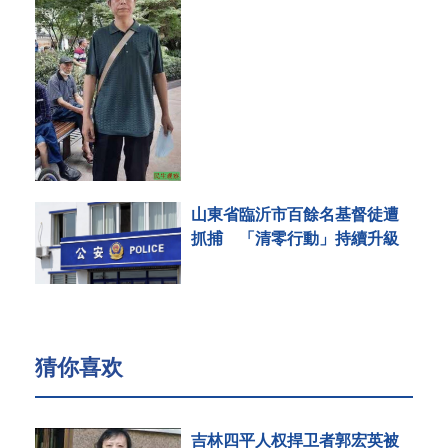
山東省臨沂市百餘名基督徒遭
抓捕 「清零行動」持續升級
猜你喜欢
吉林四平人权捍卫者郭宏英被