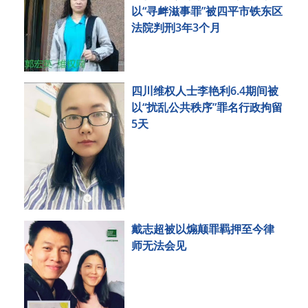
以“寻衅滋事罪”被四平市铁东区
法院判刑3年3个月
四川维权人士李艳利6.4期间被
以“扰乱公共秩序”罪名行政拘留
5天
戴志超被以煽颠罪羁押至今律
师无法会见