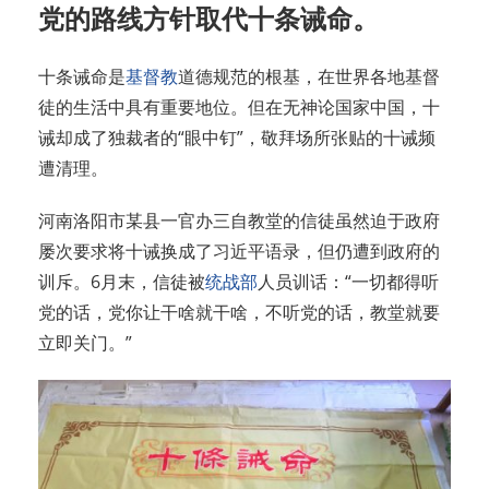
党的路线方针取代十条诫命。
十条诫命是
基督教
道德规范的根基，在世界各地基督
徒的生活中具有重要地位。但在无神论国家中国，十
诫却成了独裁者的“眼中钉”，敬拜场所张贴的十诫频
遭清理。
河南洛阳市某县一官办三自教堂的信徒虽然迫于政府
屡次要求将十诫换成了习近平语录，但仍遭到政府的
训斥。6月末，信徒被
统战部
人员训话：“一切都得听
党的话，党你让干啥就干啥，不听党的话，教堂就要
立即关门。”