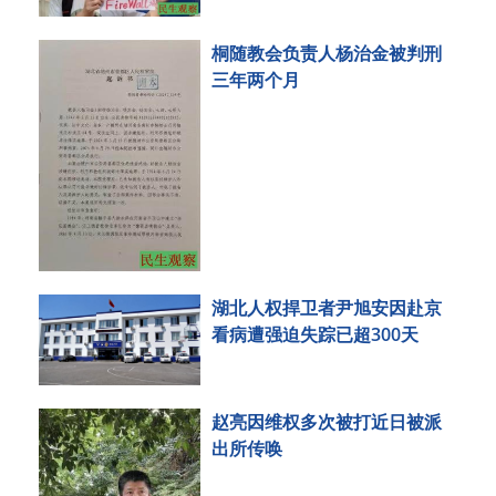
桐随教会负责人杨治金被判刑
三年两个月
湖北人权捍卫者尹旭安因赴京
看病遭强迫失踪已超300天
赵亮因维权多次被打近日被派
出所传唤