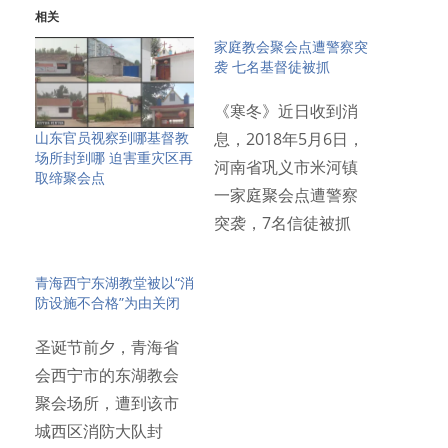
相关
家庭教会聚会点遭警察突
袭 七名基督徒被抓
《寒冬》近日收到消
山东官员视察到哪基督教
息，2018年5月6日，
场所封到哪 迫害重灾区再
河南省巩义市米河镇
取缔聚会点
一家庭聚会点遭警察
突袭，7名信徒被抓
捕。…
青海西宁东湖教堂被以“消
防设施不合格”为由关闭
圣诞节前夕，青海省
会西宁市的东湖教会
聚会场所，遭到该市
城西区消防大队封