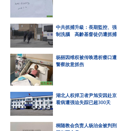
中共抓捕升級：長期監控、强
制洗腦 高齡基督徒仍遭抓捕
杨丽因维权被传唤透析瘘口遭
警察故意抓伤
湖北人权捍卫者尹旭安因赴京
看病遭强迫失踪已超300天
桐随教会负责人杨治金被判刑