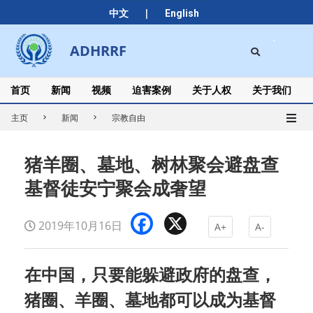
Skip
|
中文
English
to
content
Search
ADHRRF
Secondary
Navigation
Menu
首页
新闻
视频
迫害案例
关于人权
关于我们
主页
新闻
宗教自由
猪羊圈、墓地、树林聚会避盘查
基督徒安宁聚会成奢望
Facebook
X
2019年10月16日
A+
A-
在中国，只要能躲避政府的盘查，
猪圈、羊圈、墓地都可以成为基督