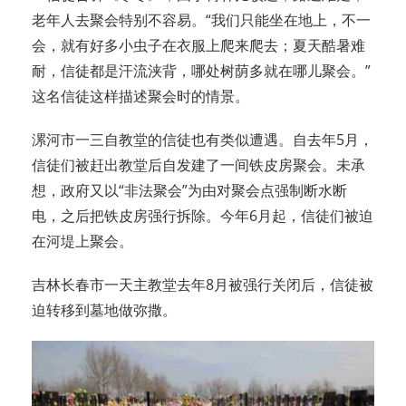
老年人去聚会特别不容易。“我们只能坐在地上，不一
会，就有好多小虫子在衣服上爬来爬去；夏天酷暑难
耐，信徒都是汗流浃背，哪处树荫多就在哪儿聚会。”
这名信徒这样描述聚会时的情景。
漯河市一三自教堂的信徒也有类似遭遇。自去年5月，
信徒们被赶出教堂后自发建了一间铁皮房聚会。未承
想，政府又以“非法聚会”为由对聚会点强制断水断
电，之后把铁皮房强行拆除。今年6月起，信徒们被迫
在河堤上聚会。
吉林长春市一天主教堂去年8月被强行关闭后，信徒被
迫转移到墓地做弥撒。