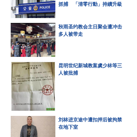
抓捕 「清零行動」持續升級
秋雨圣约教会主日聚会遭冲击
多人被带走
昆明世纪新城教案虞少林等三
人被批捕
刘林进京途中遭扣押后被拘禁
在地下室