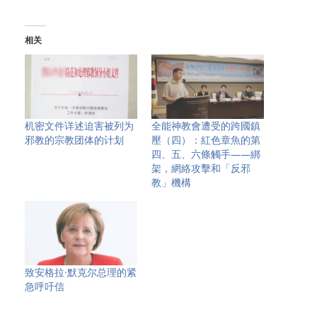
相关
机密文件详述迫害被列为
全能神教會遭受的跨國鎮
邪教的宗教团体的计划
壓（四）：紅色章魚的第
四、五、六條觸手——綁
架，網絡攻擊和「反邪
教」機構
致安格拉·默克尔总理的紧
急呼吁信