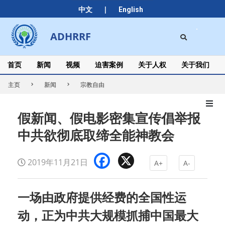
Skip
|
中文
English
to
content
Search
ADHRRF
Secondary
Navigation
Menu
首页
新闻
视频
迫害案例
关于人权
关于我们
主页
新闻
宗教自由
假新闻、假电影密集宣传倡举报
中共欲彻底取缔全能神教会
Facebook
X
2019年11月21日
A+
A-
一场由政府提供经费的全国性运
动，正为中共大规模抓捕中国最大