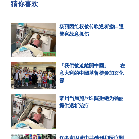
猜你喜欢
杨丽因维权被传唤透析瘘口遭
警察故意抓伤
「我們被迫離開中國」 ——在
意大利的中國基督徒參加文化
節
常州当局施压医院拒绝为杨丽
提供透析治疗
许冬青因遭中共酷刑和医疗剥