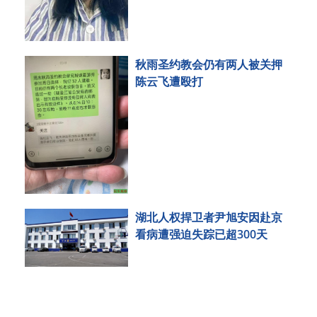
秋雨圣约教会仍有两人被关押
陈云飞遭殴打
湖北人权捍卫者尹旭安因赴京
看病遭强迫失踪已超300天