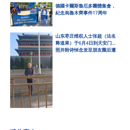
德國卡爾斯魯厄多團體集會，
紀念烏魯木齊事件17周年
山东枣庄维权人士张超（法名
释道果）于6月4日到天安门拍
照并附诗悼念发至朋友圈后遭
刑事拘留