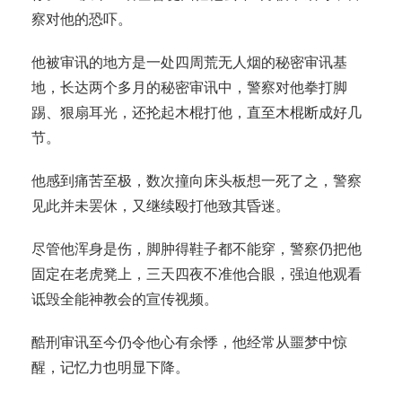
察对他的恐吓。
他被审讯的地方是一处四周荒无人烟的秘密审讯基
地，长达两个多月的秘密审讯中，警察对他拳打脚
踢、狠扇耳光，还抡起木棍打他，直至木棍断成好几
节。
他感到痛苦至极，数次撞向床头板想一死了之，警察
见此并未罢休，又继续殴打他致其昏迷。
尽管他浑身是伤，脚肿得鞋子都不能穿，警察仍把他
固定在老虎凳上，三天四夜不准他合眼，强迫他观看
诋毁全能神教会的宣传视频。
酷刑审讯至今仍令他心有余悸，他经常从噩梦中惊
醒，记忆力也明显下降。