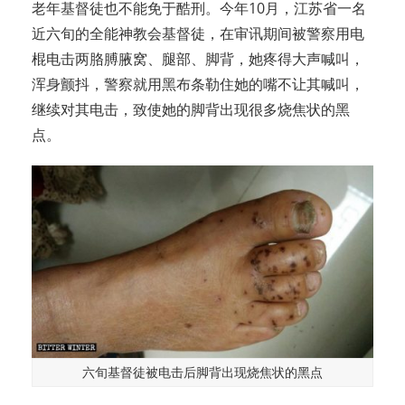
老年基督徒也不能免于酷刑。今年10月，江苏省一名
近六旬的全能神教会基督徒，在审讯期间被警察用电
棍电击两胳膊腋窝、腿部、脚背，她疼得大声喊叫，
浑身颤抖，警察就用黑布条勒住她的嘴不让其喊叫，
继续对其电击，致使她的脚背出现很多烧焦状的黑
点。
六旬基督徒被电击后脚背出现烧焦状的黑点