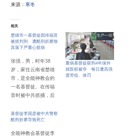
来源：
寒冬
相关
楚雄市一基督徒因传福音
被抓判刑 遭酷刑折磨致
其落下严重心脏病
张强，男，时年38
重病基督徒获刑4年保外
就医权被夺 每日遭高强
岁，家住云南省楚雄
度劳役、体罚
市，是全能神教会的
一名基督徒。在传福
音时被中共抓捕，后
遭到警察酷…
基督徒李国彦被中共警察
酷刑折磨导致死亡
全能神教会基督徒李