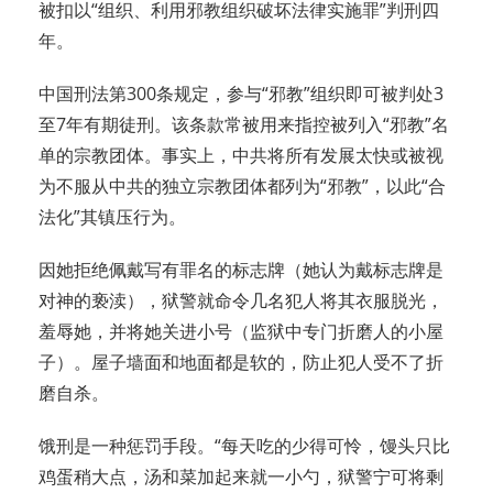
被扣以“组织、利用邪教组织破坏法律实施罪”判刑四
年。
中国刑法第300条规定，参与“邪教”组织即可被判处3
至7年有期徒刑。该条款常被用来指控被列入“邪教”名
单的宗教团体。事实上，中共将所有发展太快或被视
为不服从中共的独立宗教团体都列为“邪教”，以此“合
法化”其镇压行为。
因她拒绝佩戴写有罪名的标志牌（她认为戴标志牌是
对神的亵渎），狱警就命令几名犯人将其衣服脱光，
羞辱她，并将她关进小号（监狱中专门折磨人的小屋
子）。屋子墙面和地面都是软的，防止犯人受不了折
磨自杀。
饿刑是一种惩罚手段。“每天吃的少得可怜，馒头只比
鸡蛋稍大点，汤和菜加起来就一小勺，狱警宁可将剩