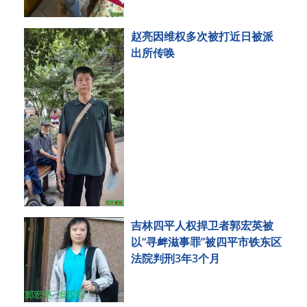
赵亮因维权多次被打近日被派
出所传唤
吉林四平人权捍卫者郭宏英被
以“寻衅滋事罪”被四平市铁东区
法院判刑3年3个月