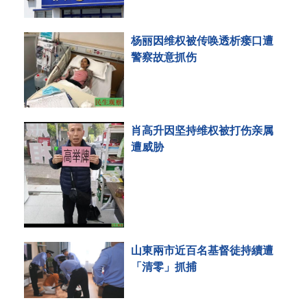
杨丽因维权被传唤透析瘘口遭
警察故意抓伤
肖高升因坚持维权被打伤亲属
遭威胁
山東兩市近百名基督徒持續遭
「清零」抓捕