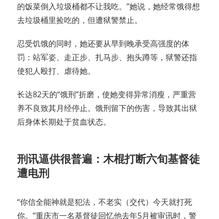
的饭菜倒入垃圾桶都不让我吃。”她说，她经常饿得想
去垃圾桶里捡吃的，但遭狱警禁止。
忍受饥饿的同时，她还要从早到晚承受高强度的体
罚：站军姿、走正步、扎马步、抱头蹲等，狱警还指
使犯人殴打、虐待她。
长达82天的“饿刑”折磨，使她变得异常消瘦，严重营
养不良致其月经停止。饿刑留下的伤害，导致其出狱
后身体长期处于贫血状态。
刑讯逼供很普遍：木棍打断六旬基督徒
遭电刑
“你信全能神就是犯法，不老实（交代）今天就打死
你。”重庆市一名基督徒回忆他去年5月被审讯时，警