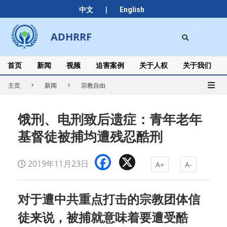
Skip
|
中文
English
to
content
Search
ADHRRF
Secondary
Navigation
Menu
首页
新闻
视频
迫害案例
关于人权
关于我们
主页
新闻
宗教自由
饿刑、电刑致后遗症：青年老年
基督徒被捕均遭残忍酷刑
Facebook
X
2019年11月23日
A+
A-
对于遭中共重点打击的宗教团体信
徒来说，被捕就意味着要遭受酷