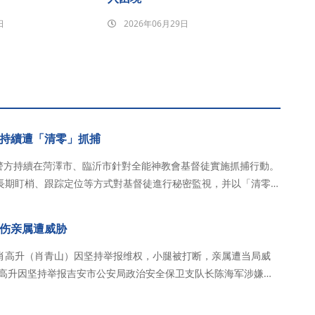
日
2026年06月29日
持續遭「清零」抓捕
省警方持續在菏澤市、臨沂市針對全能神教會基督徒實施抓捕行動。
長期盯梢、跟踪定位等方式對基督徒進行秘密監視，并以「清零」
據知情人士透露，僅5月至6月期間，山東兩市已有近百名基督徒
者、年近八旬的老人以及懷孕的基督徒…
伤亲属遭威胁
肖高升（肖青山）因坚持举报维权，小腿被打断，亲属遭当局威
员的暴力殴打，导致左小腿受伤折断； 因肖高升的侄子在
日，当局威胁其侄子。侄子劝肖…