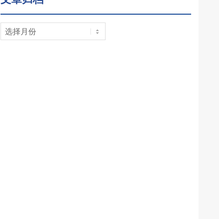
文
章
归
档