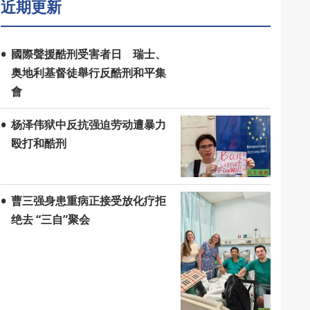
近期更新
國際聲援酷刑受害者日 瑞士、
奥地利基督徒舉行反酷刑和平集
會
杨泽伟狱中反抗强迫劳动遭暴力
殴打和酷刑
曹三强身患重病正接受放化疗拒
绝去 “三自”聚会