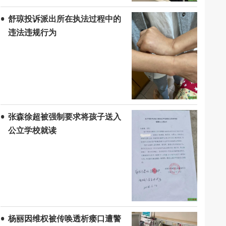
舒琼投诉派出所在执法过程中的
违法违规行为
张森徐超被强制要求将孩子送入
公立学校就读
杨丽因维权被传唤透析瘘口遭警