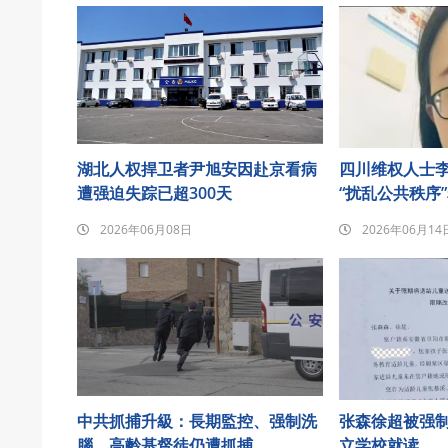
湖北人权捍卫者尹旭安因赴京看病
四川维权人士李
遭强迫失踪已超300天
“扰乱公共秩序
2026年06月08日
2026年06月14
中共抓捕升級：長期監控、强制洗
张森徐超被强
腦 高齡基督徒仍遭抓捕
立学校就读