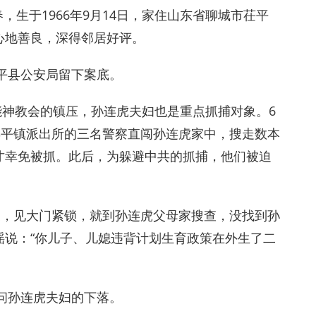
春，生于1966年9月14日，家住山东省聊城市茌平
心地善良，深得邻居好评。
茌平县公安局留下案底。
全能神教会的镇压，孙连虎夫妇也是重点抓捕对象。6
博平镇派出所的三名警察直闯孙连虎家中，搜走数本
才幸免被抓。此后，为躲避中共的抓捕，他们被迫
家，见大门紧锁，就到孙连虎父母家搜查，没找到孙
谣说：“你儿子、儿媳违背计划生育政策在外生了二
查问孙连虎夫妇的下落。