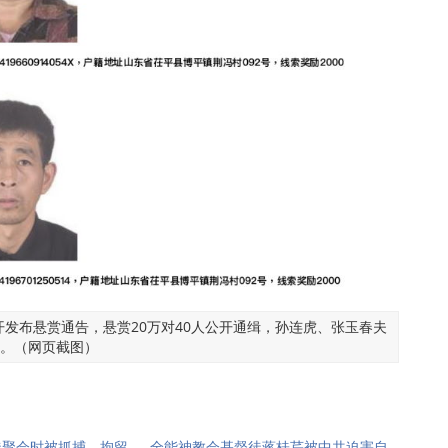
公开发布悬赏通告，悬赏20万对40人公开通缉，孙连虎、张玉春夫
。（网页截图）
徒聚会时被抓捕、拘留
全能神教会基督徒蒋桂芹被中共迫害自