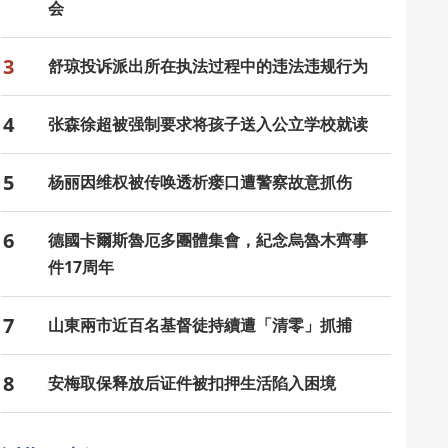
会
3
舒琼投诉派出所在执法过程中的违法违规行为
4
张森徐超被强制要求将孩子送入公立学校就读
5
杨丽因维权被传唤透析瘘口遭警察故意抓伤
6
德國卡爾斯魯厄多團體集會，紀念烏魯木齊事
件17周年
7
山東兩市近百名基督徒持續遭「清零」抓捕
8
安梅取保释放后证件被扣押生活陷入困境