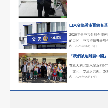
山東省臨沂市百餘名基
2026年是中共針對全能
的目的，中共持續升級對
2026年06月05日
度。據中共内部人員透露
標抓捕600人，此次行動將
「我們被迫離開中國」
在意大利北部米蘭近郊的市鎮切
「文化、交流與共融」為主題的K
2026年05月17日
拉開帷幕。來自烏克蘭、
蹈、音樂…