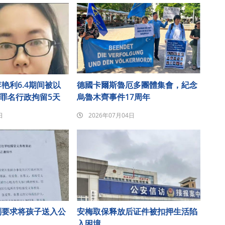
艳利6.4期间被以
德國卡爾斯魯厄多團體集會，紀念
”罪名行政拘留5天
烏魯木齊事件17周年
日
2026年07月04日
制要求将孩子送入公
安梅取保释放后证件被扣押生活陷
入困境