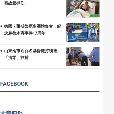
察故意抓伤
德國卡爾斯魯厄多團體集會，紀
念烏魯木齊事件17周年
山東兩市近百名基督徒持續遭
「清零」抓捕
FACEBOOK
文章归档