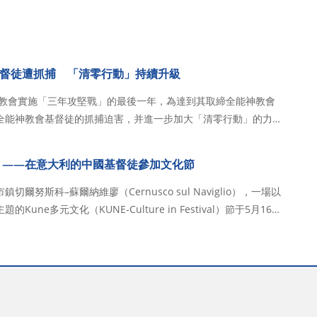
督徒遭抓捕 「清零行動」持續升級
神教會實施「三年攻堅戰」的最後一年，為達到其取締全能神教會
全能神教會基督徒的抓捕迫害，并進一步加大「清零行動」的力
，中共計劃在山東省臨沂市針對全能神教會展開「清零行動」，目
持續到10月1日。自2026年1月…
 ——在意大利的中國基督徒參加文化節
爾努斯科–蘇爾納維廖（Cernusco sul Naviglio），一場以
une多元文化（KUNE-Culture in Festival）節于5月16日
秘魯、巴西、中國等多個國家和地區的文化團體齊聚一堂，通過舞