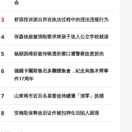
会
3
舒琼投诉派出所在执法过程中的违法违规行为
4
张森徐超被强制要求将孩子送入公立学校就读
5
杨丽因维权被传唤透析瘘口遭警察故意抓伤
6
德國卡爾斯魯厄多團體集會，紀念烏魯木齊事
件17周年
7
山東兩市近百名基督徒持續遭「清零」抓捕
8
安梅取保释放后证件被扣押生活陷入困境