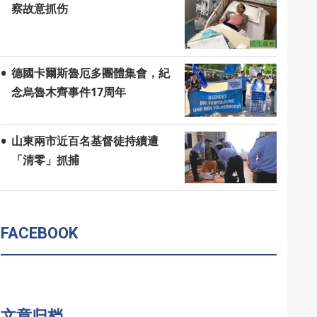
察故意抓伤
德國卡爾斯魯厄多團體集會，紀
念烏魯木齊事件17周年
山東兩市近百名基督徒持續遭
「清零」抓捕
FACEBOOK
文章归档