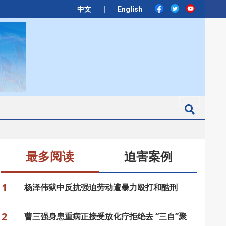
|
中文
English
Search
最多阅读
迫害案例
1
杨泽伟狱中反抗强迫劳动遭暴力殴打和酷刑
2
曹三强身患重病正接受放化疗拒绝去 “三自”聚