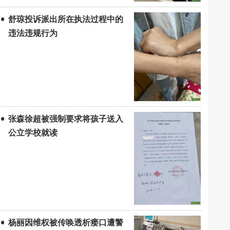
舒琼投诉派出所在执法过程中的
违法违规行为
张森徐超被强制要求将孩子送入
公立学校就读
杨丽因维权被传唤透析瘘口遭警