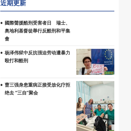
近期更新
國際聲援酷刑受害者日 瑞士、
奥地利基督徒舉行反酷刑和平集
會
杨泽伟狱中反抗强迫劳动遭暴力
殴打和酷刑
曹三强身患重病正接受放化疗拒
绝去 “三自”聚会