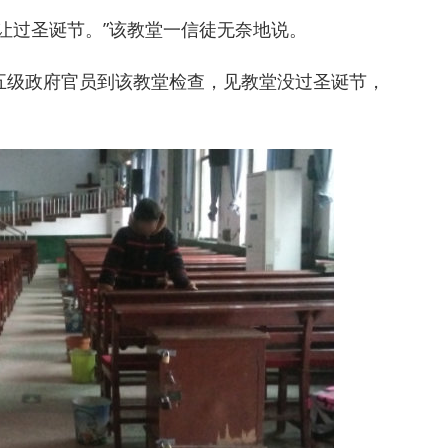
让过圣诞节。”该教堂一信徒无奈地说。
五级政府官员到该教堂检查，见教堂没过圣诞节，