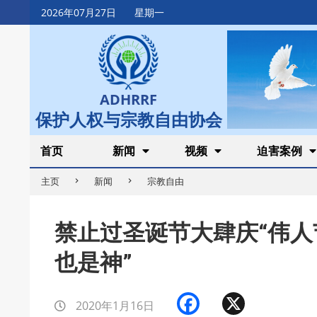
Skip
2026年07月27日
星期一
to
content
ADHRRF
保护人权与宗教自由协会
Secondary
首页
新闻
视频
迫害案例
Navigation
主页
新闻
宗教自由
Menu
禁止过圣诞节大肆庆“伟人
也是神”
Facebook
X
2020年1月16日