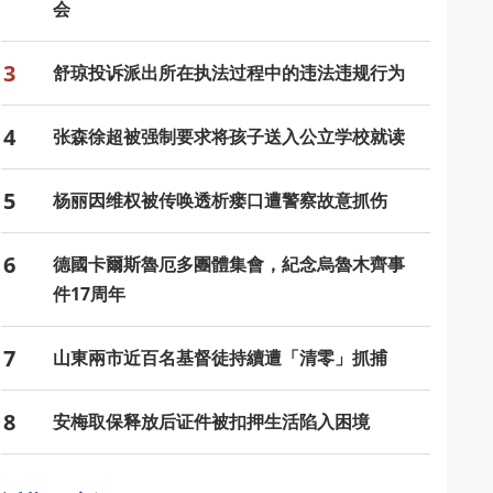
会
3
舒琼投诉派出所在执法过程中的违法违规行为
4
张森徐超被强制要求将孩子送入公立学校就读
5
杨丽因维权被传唤透析瘘口遭警察故意抓伤
6
德國卡爾斯魯厄多團體集會，紀念烏魯木齊事
件17周年
7
山東兩市近百名基督徒持續遭「清零」抓捕
8
安梅取保释放后证件被扣押生活陷入困境