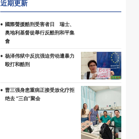
近期更新
國際聲援酷刑受害者日 瑞士、
奥地利基督徒舉行反酷刑和平集
會
杨泽伟狱中反抗强迫劳动遭暴力
殴打和酷刑
曹三强身患重病正接受放化疗拒
绝去 “三自”聚会