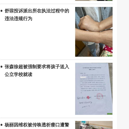
舒琼投诉派出所在执法过程中的
违法违规行为
张森徐超被强制要求将孩子送入
公立学校就读
杨丽因维权被传唤透析瘘口遭警