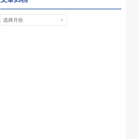
文
章
归
档