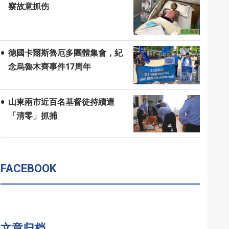
察故意抓伤
德國卡爾斯魯厄多團體集會，紀
念烏魯木齊事件17周年
山東兩市近百名基督徒持續遭
「清零」抓捕
FACEBOOK
文章归档