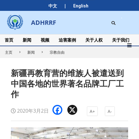
Skip
|
中文
English
to
content
Search
ADHRRF
Secondary
Navigation
Menu
首页
新闻
视频
迫害案例
关于人权
关于我们
主页
新闻
宗教自由
新疆再教育营的维族人被遣送到
中国各地的世界著名品牌工厂工
作
Facebook
X
2020年3月2日
A+
A-