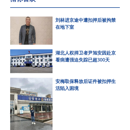
刘林进京途中遭扣押后被拘禁
在地下室
湖北人权捍卫者尹旭安因赴京
看病遭强迫失踪已超300天
安梅取保释放后证件被扣押生
活陷入困境