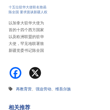
十五位驻华大使联名致函
陈全国 要求面谈新疆人权
以加拿大驻华大使为
首的十四个西方国家
以及欧洲联盟的驻华
大使，罕见地联署致
新疆党委书记陈全国
信函，请求…
Facebook
X
再教育营
、
强迫劳动
、
维吾尔族
相关推荐