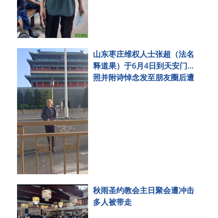
山东枣庄维权人士张超（法名
释道果）于6月4日到天安门拍
照并附诗悼念发至朋友圈后遭
刑事拘留
秋雨圣约教会主日聚会遭冲击
多人被带走