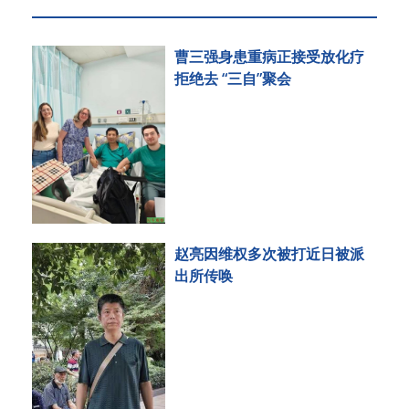
曹三强身患重病正接受放化疗
拒绝去 “三自”聚会
赵亮因维权多次被打近日被派
出所传唤