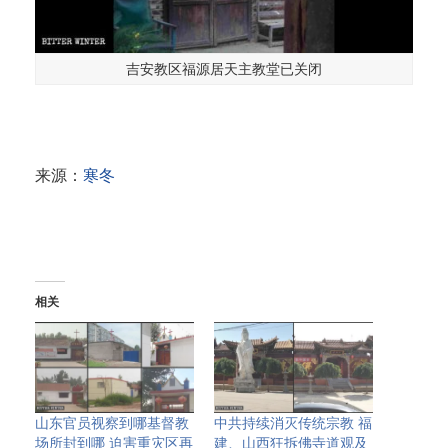
吉安教区福源居天主教堂已关闭
来源：
寒冬
相关
山东官员视察到哪基督教
中共持续消灭传统宗教 福
场所封到哪 迫害重灾区再
建、山西狂拆佛寺道观及