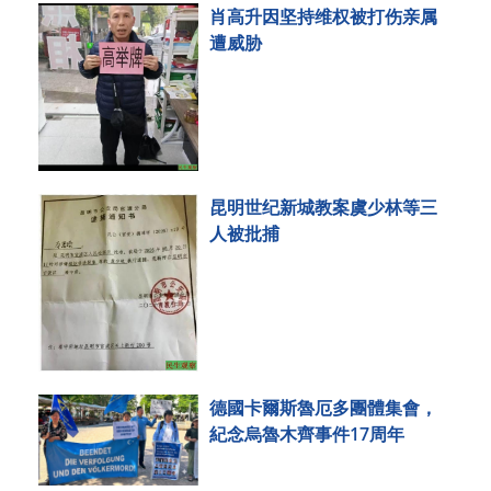
肖高升因坚持维权被打伤亲属
遭威胁
昆明世纪新城教案虞少林等三
人被批捕
德國卡爾斯魯厄多團體集會，
紀念烏魯木齊事件17周年