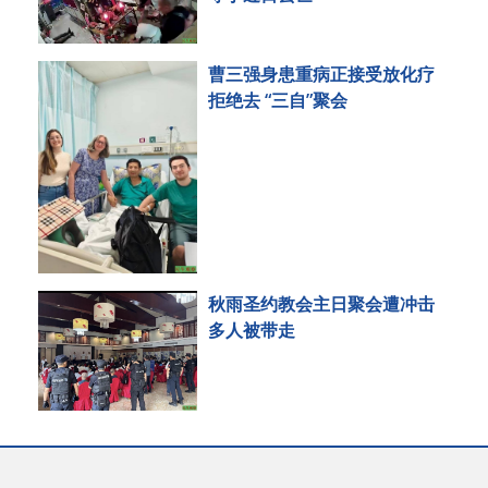
曹三强身患重病正接受放化疗
拒绝去 “三自”聚会
秋雨圣约教会主日聚会遭冲击
多人被带走