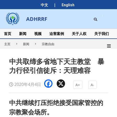
Skip
|
中文
English
to
content
Search
ADHRRF
Secondary
Navigation
Menu
首页
新闻
视频
迫害案例
关于人权
关于我们
主页
新闻
宗教自由
中共取缔多省地下天主教堂 暴
力行径引信徒斥：天理难容
Facebook
X
2020年4月4日
A+
A-
中共继续打压拒绝接受国家管控的
宗教聚会场所。