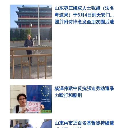
山东枣庄维权人士张超（法名
释道果）于6月4日到天安门拍
照并附诗悼念发至朋友圈后遭
刑事拘留
杨泽伟狱中反抗强迫劳动遭暴
力殴打和酷刑
山東兩市近百名基督徒持續遭