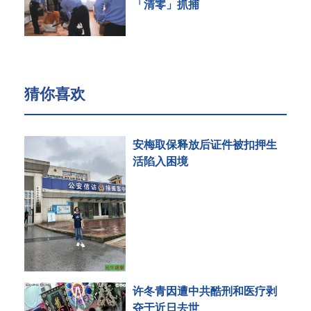
「清零」抓捕
猜你喜欢
安梅取保释放后证件被扣押生
活陷入困境
许冬青因遭中共酷刑和医疗剥
夺于近日去世