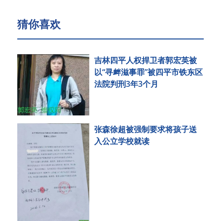
猜你喜欢
吉林四平人权捍卫者郭宏英被
以“寻衅滋事罪”被四平市铁东区
法院判刑3年3个月
张森徐超被强制要求将孩子送
入公立学校就读