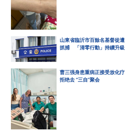
山東省臨沂市百餘名基督徒遭
抓捕 「清零行動」持續升級
曹三强身患重病正接受放化疗
拒绝去 “三自”聚会