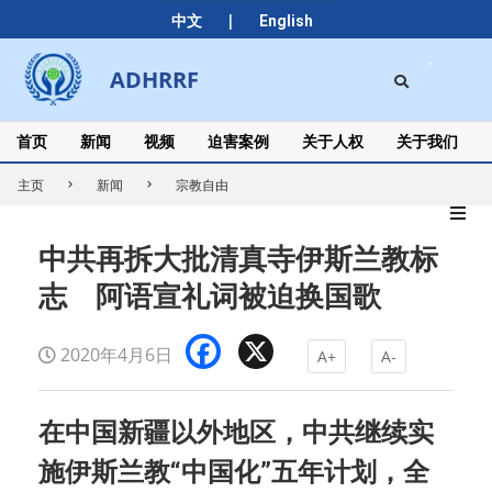
Skip
|
中文
English
to
content
Search
ADHRRF
Secondary
Navigation
Menu
首页
新闻
视频
迫害案例
关于人权
关于我们
主页
新闻
宗教自由
中共再拆大批清真寺伊斯兰教标
志 阿语宣礼词被迫换国歌
Facebook
X
2020年4月6日
A+
A-
在中国新疆以外地区，中共继续实
施伊斯兰教“中国化”五年计划，全