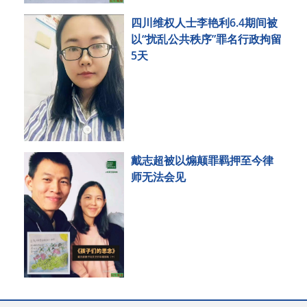
四川维权人士李艳利6.4期间被
以“扰乱公共秩序”罪名行政拘留
5天
戴志超被以煽颠罪羁押至今律
师无法会见