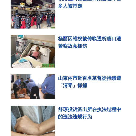
多人被带走
杨丽因维权被传唤透析瘘口遭
警察故意抓伤
山東兩市近百名基督徒持續遭
「清零」抓捕
舒琼投诉派出所在执法过程中
的违法违规行为