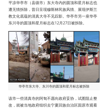
平凉华亭市（县级市）东大寺内的圆顶和星月标志也
遭无情拆除，昔日呈现穆斯林民族风情、展现伊斯兰
教文化底蕴的清真大寺不见踪影。华亭市另一座华亭
东川寺的圆顶和星月标志在12月27日被拆除。
华亭市东大寺、东川寺的圆顶和星月标志被拆除
该市一些清真寺的阿訇不愿向政府妥协，试图阻止整
改，就被当地政府组织去宁夏回族自治区固原市观看