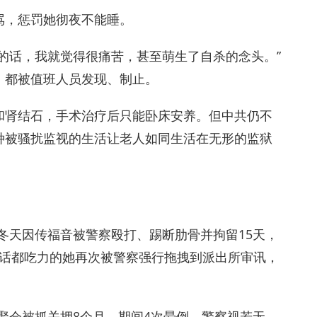
骂，惩罚她彻夜不能睡。
的话，我就觉得很痛苦，甚至萌生了自杀的念头。”
，都被值班人员发现、制止。
和肾结石，手术治疗后只能卧床安养。但中共仍不
种被骚扰监视的生活让老人如同生活在无形的监狱
。
冬天因传福音被警察殴打、踢断肋骨并拘留15​​天，
连说话都吃力的她再次被警察强行拖拽到派出所审讯，
因聚会被抓关押8个月，期间4次晕倒，警察视若无