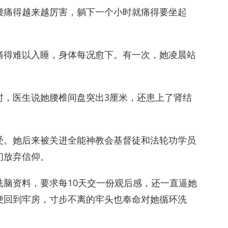
腰痛得越来越厉害，躺下一个小时就痛得要坐起
痛得难以入睡，身体每况愈下。有一次，她凌晨站
时，医生说她腰椎间盘突出3厘米，还患上了肾结
受。她后来被关进全能神教会基督徒和法轮功学员
们放弃信仰。
脑资料，要求每10天交一份观后感，还一直逼她
便回到牢房，寸步不离的牢头也奉命对她循环洗
。