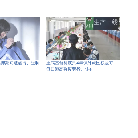
羁押期间遭虐待、强制
重病基督徒获刑4年保外就医权被夺
每日遭高强度劳役、体罚