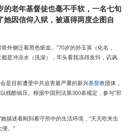
岁的老年基督徒也毫不手软，一名七旬
了她因信仰入狱，被逼得两度企图自
踝骨外侧泛着黑色瘀血。”70岁的孙玉英（化名，
天都是冲凉水（洗澡），牢头看我冻得发抖，讥讽
教会是目前遭受中共迫害最严重的新兴
基督教
团体，
以残酷镇压。根据中国刑法第300条规定，参与“邪
”她描述着刚到看守所中的生活环境，“天天吃夹生
便。”