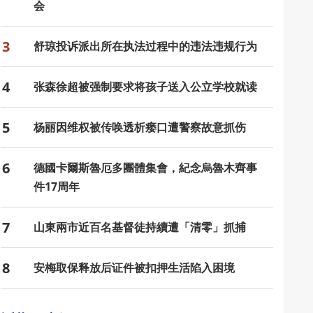
会
3
舒琼投诉派出所在执法过程中的违法违规行为
4
张森徐超被强制要求将孩子送入公立学校就读
5
杨丽因维权被传唤透析瘘口遭警察故意抓伤
6
德國卡爾斯魯厄多團體集會，紀念烏魯木齊事
件17周年
7
山東兩市近百名基督徒持續遭「清零」抓捕
8
安梅取保释放后证件被扣押生活陷入困境