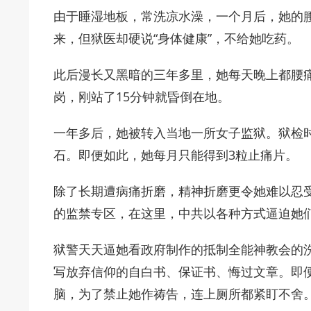
由于睡湿地板，常洗凉水澡，一个月后，她的
来，但狱医却硬说“身体健康”，不给她吃药。
此后漫长又黑暗的三年多里，她每天晚上都腰
岗，刚站了15分钟就昏倒在地。
一年多后，她被转入当地一所女子监狱。狱检
石。即便如此，她每月只能得到3粒止痛片。
除了长期遭病痛折磨，精神折磨更令她难以忍
的监禁专区，在这里，中共以各种方式逼迫她
狱警天天逼她看政府制作的抵制全能神教会的洗
写放弃信仰的自白书、保证书、悔过文章。即
脑，为了禁止她作祷告，连上厕所都紧盯不舍