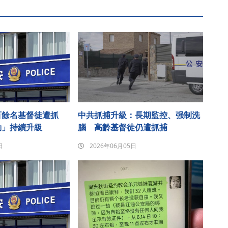
百餘名基督徒遭抓
中共抓捕升級：長期監控、强制洗
動」持續升級
腦 高齡基督徒仍遭抓捕
日
2026年06月05日