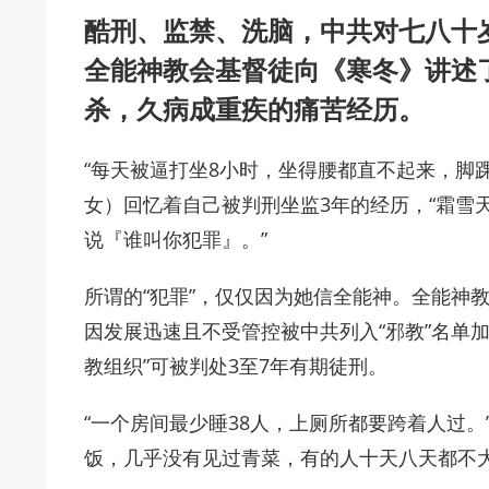
酷刑、监禁、洗脑，中共对七八十
全能神教会基督徒向《寒冬》讲述
杀，久病成重疾的痛苦经历。
“每天被逼打坐8小时，坐得腰都直不起来，脚
女）回忆着自己被判刑坐监3年的经历，“霜雪
说『谁叫你犯罪』。”
所谓的“犯罪”，仅仅因为她信全能神。全能神
因发展迅速且不受管控被中共列入“邪教”名单加
教组织”可被判处3至7年有期徒刑。
“一个房间最少睡38人，上厕所都要跨着人过。
饭，几乎没有见过青菜，有的人十天八天都不大