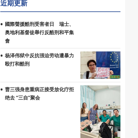
近期更新
國際聲援酷刑受害者日 瑞士、
奥地利基督徒舉行反酷刑和平集
會
杨泽伟狱中反抗强迫劳动遭暴力
殴打和酷刑
曹三强身患重病正接受放化疗拒
绝去 “三自”聚会