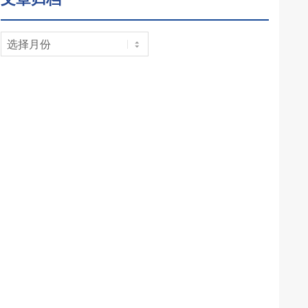
文
章
归
档