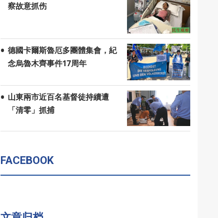
察故意抓伤
德國卡爾斯魯厄多團體集會，紀
念烏魯木齊事件17周年
山東兩市近百名基督徒持續遭
「清零」抓捕
FACEBOOK
文章归档