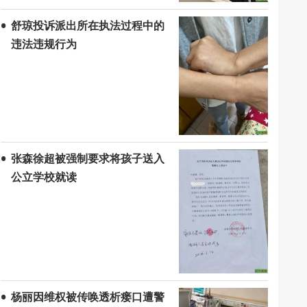
舒琼投诉派出所在执法过程中的
违法违规行为
张森徐超被强制要求将孩子送入
公立学校就读
杨丽因维权被传唤透析瘘口遭警