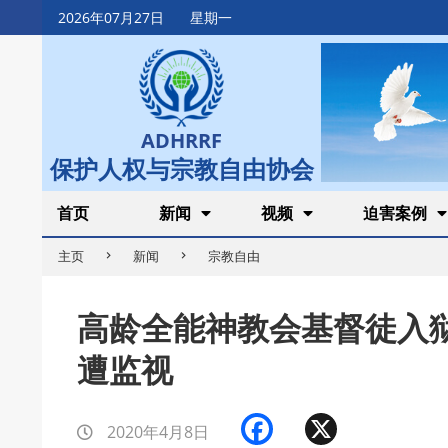
Skip
2026年07月27日
星期一
to
content
ADHRRF
保护人权与宗教自由协会
Secondary
首页
新闻
视频
迫害案例
Navigation
主页
新闻
宗教自由
Menu
高龄全能神教会基督徒入
遭监视
Facebook
X
2020年4月8日