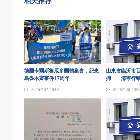
相关推荐
德國卡爾斯魯厄多團體集會，紀念
山東省臨沂市
烏魯木齊事件17周年
捕 「清零行
2026年07月04日
2026年06月05