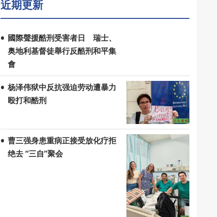
近期更新
國際聲援酷刑受害者日 瑞士、
奥地利基督徒舉行反酷刑和平集
會
杨泽伟狱中反抗强迫劳动遭暴力
殴打和酷刑
曹三强身患重病正接受放化疗拒
绝去 “三自”聚会