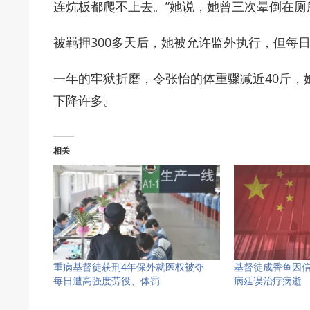
连炕板都爬不上去。”她说，她曾三次晕倒在厕
被羁押300多天后，她被允许监外执行，但每
一年的牢狱折磨，令张怡的体重骤减近40斤，
下降许多。
相关
重病基督徒获刑4年保外就医权被夺
基督徒成香鱼因信
每日遭高强度劳役、体罚
病延误治疗病逝