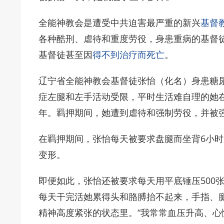
全能神教会是遭受中共迫害最严重的新兴
基督
各种酷刑、虐待和重度劳役，身患重病的基督
基督徒甚至因
得不到治疗而
死亡
。
辽宁省全能神教会基督徒张怡（化名）身患糖
症左腿和左手活动受限，平时生活难自理的她在
年。羁押期间，她遭到
虐待
和强制劳役，并被
在羁押期间，张怡每天被要求盘腿而坐背6小
变形。
即便如此，张怡还被要求每天用平底锤压500
每天干完活她累得头和胳膊抬不起来，手指、
精神高度紧张的状态里。“我常常血压升高、