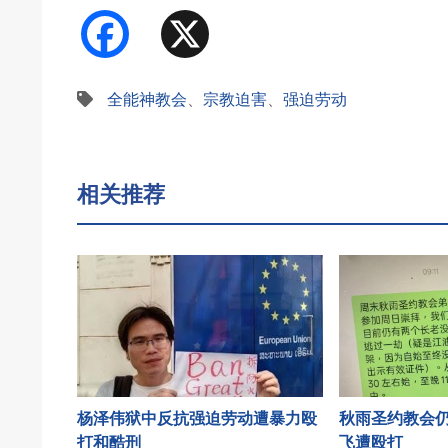
Facebook
X
全能神教会
、
宗教迫害
、
强迫劳动
相关推荐
杨泽伟狱中反抗强迫劳动遭暴力殴
秋雨圣约教会
打和酷刑
飞遭殴打