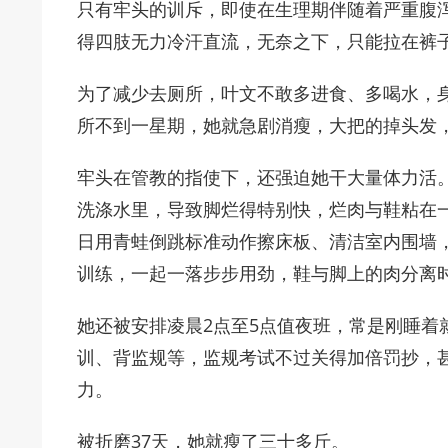
只有牢头的训斥，即使在生理期伴随着严重腹
得四肢无力冷汗直流，无奈之下，只能拉在裤子
为了减少去厕所，叶文不敢多进食、多喝水，
所不到一星期，她就急剧消瘦，大把的掉头发
牢头在管教的指使下，还强迫她干大量体力活
洗涤水里，导致脚烂得特别快，烂肉与鞋粘在
日用青蛙倒跳标准动作擦床板、清洁室内围墙
训练，一起一落步步用劲，鞋与脚上的肉分离时
她还被安排凌晨2点至5点值夜班，常是刚睡着
训、背监规等，监规考试不过关得加倍罚抄，
力。
被折磨37天，她就瘦了三十多斤。