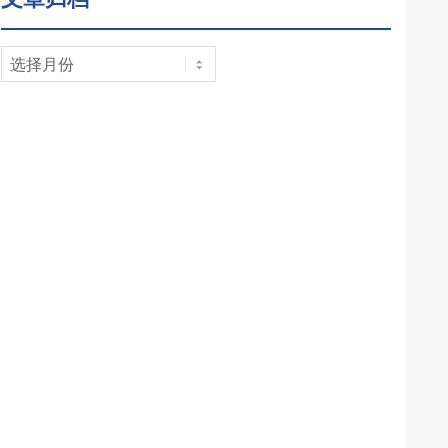
文
章
归
档