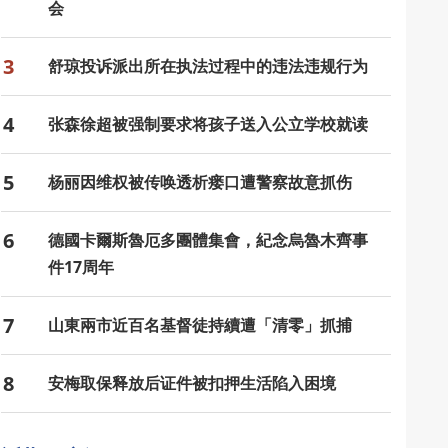
会
3
舒琼投诉派出所在执法过程中的违法违规行为
4
张森徐超被强制要求将孩子送入公立学校就读
5
杨丽因维权被传唤透析瘘口遭警察故意抓伤
6
德國卡爾斯魯厄多團體集會，紀念烏魯木齊事
件17周年
7
山東兩市近百名基督徒持續遭「清零」抓捕
8
安梅取保释放后证件被扣押生活陷入困境