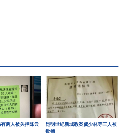
仍有两人被关押陈云
昆明世纪新城教案虞少林等三人被
批捕