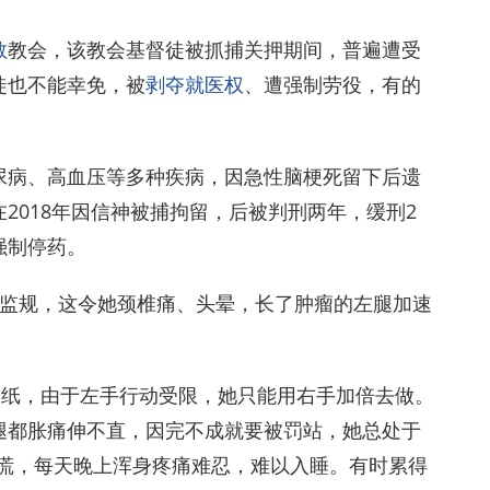
教
教会，该教会基督徒被抓捕关押期间，普遍遭受
徒也不能幸免，被
剥夺就医权
、遭强制劳役，有的
尿病、高血压等多种疾病，因急性脑梗死留下后遗
2018年因信神被捕拘留，后被判刑两年，缓刑2
强制停药。
时监规，这令她颈椎痛、头晕，长了肿瘤的左腿加速
张纸，由于左手行动受限，她只能用右手加倍去做。
腿都胀痛伸不直，因完不成就要被罚站，她总处于
心慌，每天晚上浑身疼痛难忍，难以入睡。有时累得