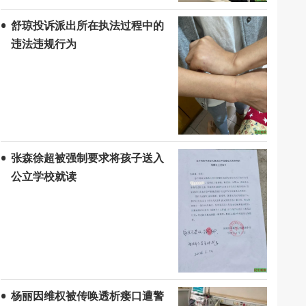
舒琼投诉派出所在执法过程中的
违法违规行为
张森徐超被强制要求将孩子送入
公立学校就读
杨丽因维权被传唤透析瘘口遭警