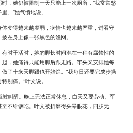
泻时，她仍被限制一天只能上一次厕所，“我常常憋
里。”她气愤地说。
身体变得越来越虚弱，病情也越来越严重，进看守
，披在身上像一张黑色的渔网。
。有时干活时，她的脚长时间泡在一种有腐蚀性的
一起，她痛得只能用脚后跟走路。牢头又安排她每
，做了十来天脚跟也开始烂。“我每日还要完成步操
特别痛。”叶文说。
就被叫醒。晚上无法正常休息，白天又要劳动、军
甚至不给饭吃。叶文被折磨得头晕眼花，四肢无