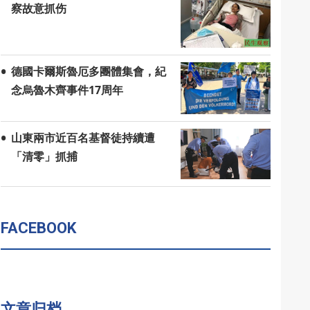
察故意抓伤
德國卡爾斯魯厄多團體集會，紀
念烏魯木齊事件17周年
山東兩市近百名基督徒持續遭
「清零」抓捕
FACEBOOK
文章归档