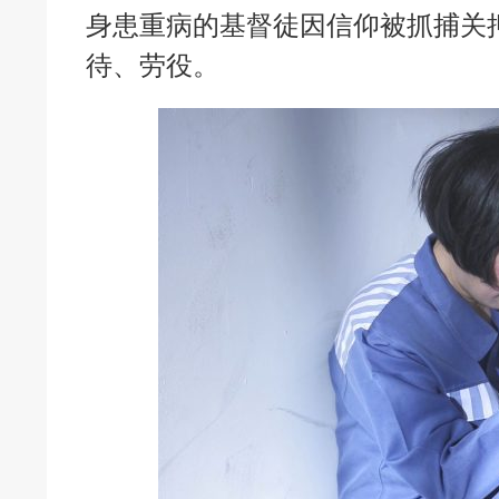
身患重病的基督徒因信仰被抓捕关
待、劳役。