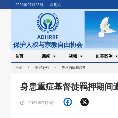
Skip
2026年07月25日
星期六
to
content
ADHRRF
保护人权与宗教自由协会
Secondary
首页
新闻
视频
迫害案例
Navigation
主页
迫害案例
任意拘留和监禁
Menu
身患重症基督徒羁押期间
Facebook
X
2025年3月5日