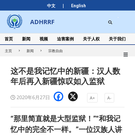
Skip
|
中文
English
to
content
Search
ADHRRF
Secondary
Navigation
Menu
首页
新闻
视频
迫害案例
关于人权
关于我们
主页
新闻
宗教自由
这不是我记忆中的新疆：汉人数
年后再入新疆惊叹如入监狱
Facebook
X
2020年6月27日
A+
A-
“那里简直就是大型监狱！”“和我记
忆中的完全不一样。”一位汉族人讲