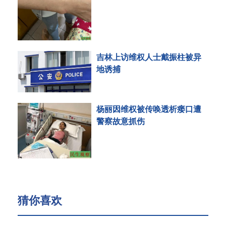
吉林上访维权人士戴振柱被异
地诱捕
杨丽因维权被传唤透析瘘口遭
警察故意抓伤
猜你喜欢