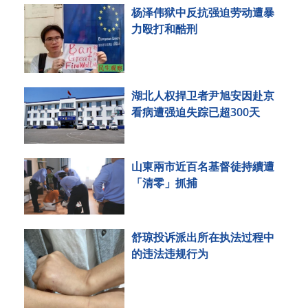
杨泽伟狱中反抗强迫劳动遭暴
力殴打和酷刑
湖北人权捍卫者尹旭安因赴京
看病遭强迫失踪已超300天
山東兩市近百名基督徒持續遭
「清零」抓捕
舒琼投诉派出所在执法过程中
的违法违规行为