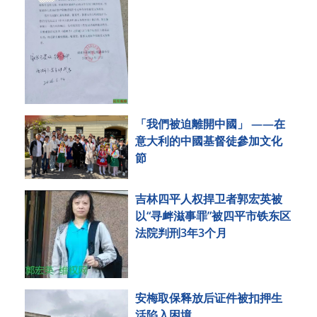
「我們被迫離開中國」 ——在
意大利的中國基督徒參加文化
節
吉林四平人权捍卫者郭宏英被
以“寻衅滋事罪”被四平市铁东区
法院判刑3年3个月
安梅取保释放后证件被扣押生
活陷入困境