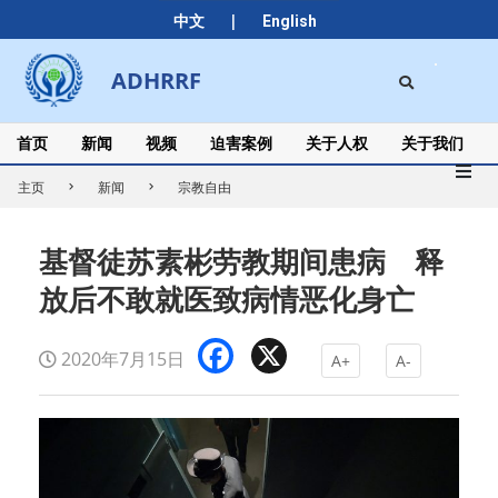
Skip
|
中文
English
to
content
Search
ADHRRF
Secondary
Navigation
Menu
首页
新闻
视频
迫害案例
关于人权
关于我们
主页
新闻
宗教自由
基督徒苏素彬劳教期间患病 释
放后不敢就医致病情恶化身亡
Facebook
X
2020年7月15日
A+
A-