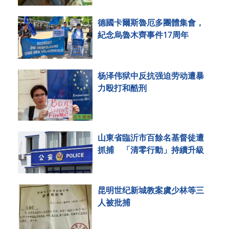
德國卡爾斯魯厄多團體集會，
紀念烏魯木齊事件17周年
杨泽伟狱中反抗强迫劳动遭暴
力殴打和酷刑
山東省臨沂市百餘名基督徒遭
抓捕 「清零行動」持續升級
昆明世纪新城教案虞少林等三
人被批捕