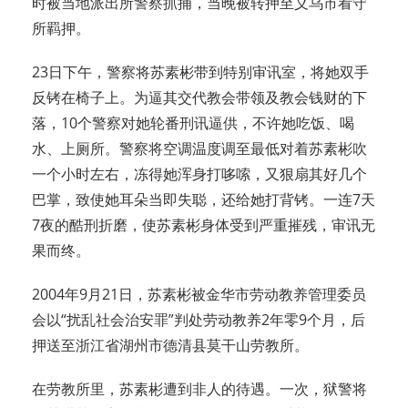
时被当地派出所警察抓捕，当晚被转押至义乌市看守
所羁押。
23日下午，警察将苏素彬带到特别审讯室，将她双手
反铐在椅子上。为逼其交代教会带领及教会钱财的下
落，10个警察对她轮番刑讯逼供，不许她吃饭、喝
水、上厕所。警察将空调温度调至最低对着苏素彬吹
一个小时左右，冻得她浑身打哆嗦，又狠扇其好几个
巴掌，致使她耳朵当即失聪，还给她打背铐。一连7天
7夜的酷刑折磨，使苏素彬身体受到严重摧残，审讯无
果而终。
2004年9月21日，苏素彬被金华市劳动教养管理委员
会以“扰乱社会治安罪”判处劳动教养2年零9个月，后
押送至浙江省湖州市德清县莫干山劳教所。
在劳教所里，苏素彬遭到非人的待遇。一次，狱警将