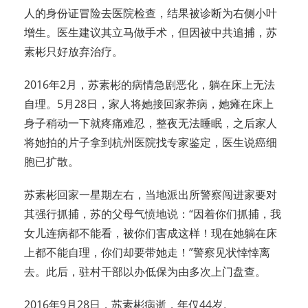
人的身份证冒险去医院检查，结果被诊断为右侧小叶
增生。医生建议其立马做手术，但因被中共追捕，苏
素彬只好放弃治疗。
2016年2月，苏素彬的病情急剧恶化，躺在床上无法
自理。5月28日，家人将她接回家养病，她瘫在床上
身子稍动一下就疼痛难忍，整夜无法睡眠，之后家人
将她拍的片子拿到杭州医院找专家鉴定，医生说癌细
胞已扩散。
苏素彬回家一星期左右，当地派出所警察闯进家要对
其强行抓捕，苏的父母气愤地说：“因着你们抓捕，我
女儿连病都不能看，被你们害成这样！现在她躺在床
上都不能自理，你们却要带她走！”警察见状悻悻离
去。此后，驻村干部以办低保为由多次上门盘查。
2016年9月28日，苏素彬病逝，年仅44岁。