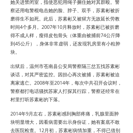
她关进禁闭室，指使恶犯用绳子捆住她对其群殴。警
察还用电警棍电击她的脸、脖子、双手，苏素彬被折
磨得生不如死。此后，苏素彬又被狱方无故延长劳教
时间4个多月。2007年10月释放时，苏素彬已被折磨
得不成人样，瘦得皮包骨头（体重由被捕前74公斤降
到45公斤），身体非常虚弱，还发现乳房里有小粒肿
块。
出狱后，温州市苍南县公安局警察隔三岔五找苏素彬
谈话，对其严密监控。因担心再次被捕，苏素彬被迫
离家逃亡。2008年至2014年，每次中共召开会议时，
警察都打电话骚扰苏家人打探其行踪，警察还经常在
村里打听苏素彬的下落。
2014年9月左右，苏素彬感到胸部疼痛，乳腺里面肿
块明显增大，因看病需要出示身份证，她有案底不敢
去医院检查。12月初，苏素彬病情加重，不得已借别