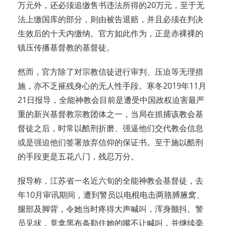
万元外，还必须追缴售书违法所得的20万元，至于无
法上缴国库的部分，则由被告退赔，并且必须在判决
生效后的十天内缴纳。官方如此作为，正是赤裸裸的
镇压传播基督教的基督徒。
然而，官方除了对宗教信徒进行审判、压迫等无理措
施，亦不乏摧残身心的无人性手段。寒冬2019年11月
21日报导，全能神教会目前是遭受中国政权迫害最严
重的新兴基督教宗教团体之一，当局在抓捕该教会基
督徒之后，时常以酷刑折磨、强逼他们交代教会信息
或是强迫他们签署放弃信仰的保证书。至于施以酷刑
的手段更是五花八门，残忍万分。
报导称，江苏省一名近六旬的全能神教会基督徒，去
年10月审讯期间，遭到警员以电棍电击两胳膊腋窝、
腿部及脚背，令她当时疼得大声喊叫，浑身颤抖。警
员见状，竟拿黑布条勒住她的嘴不让喊叫，并继续毫