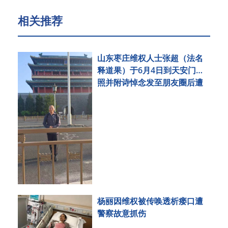
相关推荐
山东枣庄维权人士张超（法名
释道果）于6月4日到天安门拍
照并附诗悼念发至朋友圈后遭
刑事拘留
杨丽因维权被传唤透析瘘口遭
警察故意抓伤