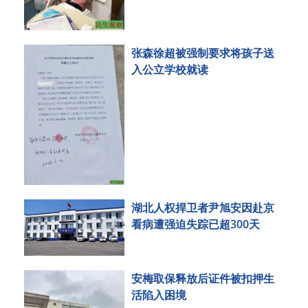
张森徐超被强制要求将孩子送
入公立学校就读
湖北人权捍卫者尹旭安因赴京
看病遭强迫失踪已超300天
安梅取保释放后证件被扣押生
活陷入困境