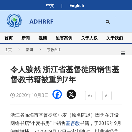
Skip
|
中文
English
to
content
Search
ADHRRF
Secondary
Navigation
Menu
首页
新闻
视频
迫害案例
关于人权
关于我们
主页
新闻
宗教自由
令人骇然 浙江省基督徒因销售基
督教书籍被重判7年
Facebook
X
2020年10月3日
A+
A-
浙江省临海市基督徒张小麦（原名陈煜）因为在开设
网络书店“小麦书房”上销售
基督教
书籍，于2019年9月
间被抓捕，2020年9月27日一审判决时，以非法经营