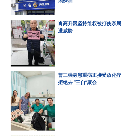
地诱捕
肖高升因坚持维权被打伤亲属
遭威胁
曹三强身患重病正接受放化疗
拒绝去 “三自”聚会