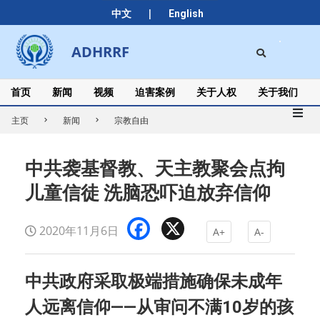
Skip
|
中文
English
to
content
Search
ADHRRF
Secondary
Navigation
Menu
首页
新闻
视频
迫害案例
关于人权
关于我们
主页
新闻
宗教自由
中共袭基督教、天主教聚会点拘
儿童信徒 洗脑恐吓迫放弃信仰
Facebook
X
2020年11月6日
A+
A-
中共政府采取极端措施确保未成年
人远离信仰——从审问不满10岁的孩