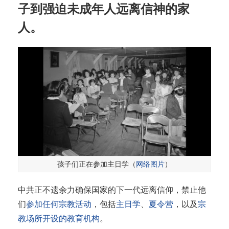
子到强迫未成年人远离信神的家
人。
孩子们正在参加主日学（
网络图片
）
中共正不遗余力确保国家的下一代远离信仰，禁止他
们
参加任何宗教活动
，包括
主日学
、
夏令营
，以及
宗
教场所开设的教育机构
。