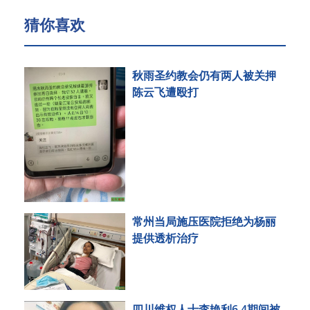
猜你喜欢
秋雨圣约教会仍有两人被关押
陈云飞遭殴打
常州当局施压医院拒绝为杨丽
提供透析治疗
四川维权人士李艳利6.4期间被