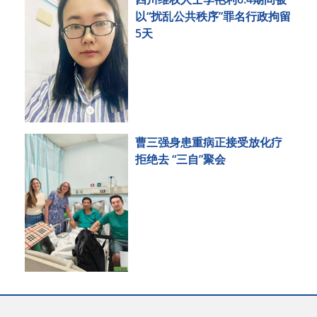
以“扰乱公共秩序”罪名行政拘留
5天
曹三强身患重病正接受放化疗
拒绝去 “三自”聚会