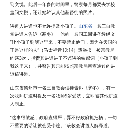
到文悦。此后一年多的时间里，警察每月都要去学校
盘问文悦，还让她辨认其他基督徒的照片。
讲道人讲道也不允许提及小孩子。
山东省
一名三自教
堂讲道人告诉《寒冬》，他的一名同工因讲圣经经文
“让小孩子到我这里来，不要禁止他们，因为在天国的
正是这样的人”（马太福音19:14）遭举报，被宗教局
约谈3次，指责其讲道讲了不该讲的敏感词（小孩子到
我这里来），并警告其只能按照宗教局审查通过的讲
道稿讲道。
山东省德州市一名三自教会信徒告诉《寒冬》，有一
次牧师讲道时提及一名牧师9岁受洗，立即被其他讲道
人制止。
“这事很敏感，政府查得严，弄不好政府抓把柄，一句
不重要的话让教会受牵连。”该教会讲道人解释道。