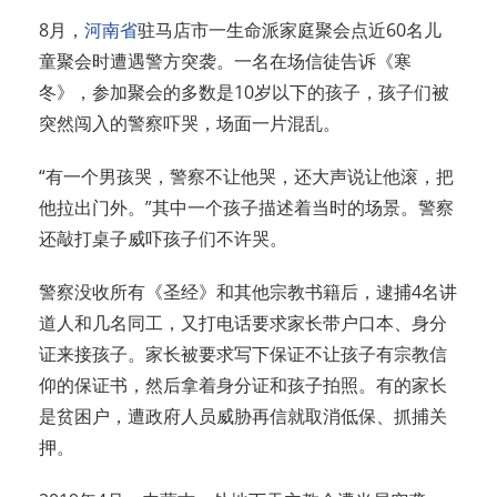
8月，
河南省
驻马店市一生命派家庭聚会点近60名儿
童聚会时遭遇警方突袭。一名在场信徒告诉《寒
冬》，参加聚会的多数是10岁以下的孩子，孩子们被
突然闯入的警察吓哭，场面一片混乱。
“有一个男孩哭，警察不让他哭，还大声说让他滚，把
他拉出门外。”其中一个孩子描述着当时的场景。警察
还敲打桌子威吓孩子们不许哭。
警察没收所有《圣经》和其他宗教书籍后，逮捕4名讲
道人和几名同工，又打电话要求家长带户口本、身分
证来接孩子。家长被要求写下保证不让孩子有宗教信
仰的保证书，然后拿着身分证和孩子拍照。有的家长
是贫困户，遭政府人员威胁再信就取消低保、抓捕关
押。