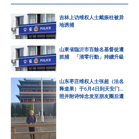
吉林上访维权人士戴振柱被异
地诱捕
山東省臨沂市百餘名基督徒遭
抓捕 「清零行動」持續升級
山东枣庄维权人士张超（法名
释道果）于6月4日到天安门拍
照并附诗悼念发至朋友圈后遭
刑事拘留