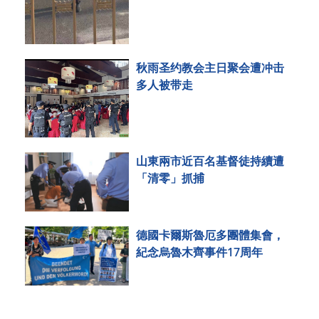
秋雨圣约教会主日聚会遭冲击
多人被带走
山東兩市近百名基督徒持續遭
「清零」抓捕
德國卡爾斯魯厄多團體集會，
紀念烏魯木齊事件17周年