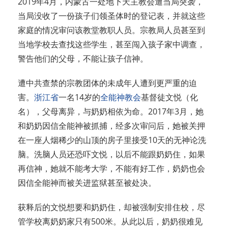
2019年4月，内蒙古一处地下天主教会遭当局突袭，
当局没收了一份孩子们领圣体时的登记表，并就这些
家庭的情况审问该教堂教职人员。宗教局人员甚至到
当地学校去查找这些学生，甚至闯入孩子家中调查，
警告他们的父母，不能让孩子信神。
遭中共查禁的宗教团体的未成年人遭到更严重的迫
害。
浙江省
一名14岁的
全能神教会
基督徒文悦（化
名），父母离异，与奶奶相依为命。2017年3月，她
和奶奶因信全能神被抓捕，经多次审问后，她被关押
在一座人烟稀少的山顶的房子里接受10天的无神论洗
脑。洗脑人员还恐吓文悦，以后不能跟奶奶住，如果
再信神，她就不能考大学，不能有好工作，奶奶也会
因信全能神而被关进监狱甚至被处决。
获释后的文悦想要和奶奶住，却被强制安排住校，尽
管学校离奶奶家只有500米。从此以后，奶奶很难见