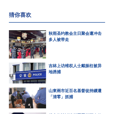
猜你喜欢
秋雨圣约教会主日聚会遭冲击
多人被带走
吉林上访维权人士戴振柱被异
地诱捕
山東兩市近百名基督徒持續遭
「清零」抓捕