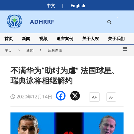
Skip
|
中文
English
to
content
Search
ADHRRF
Secondary
Navigation
Menu
首页
新闻
视频
迫害案例
关于人权
关于我们
主页
新闻
宗教自由
不满华为“助纣为虐” 法国球星、
瑞典泳将相继解约
Facebook
X
2020年12月14日
A+
A-