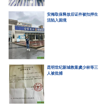
安梅取保释放后证件被扣押生
活陷入困境
昆明世纪新城教案虞少林等三
人被批捕