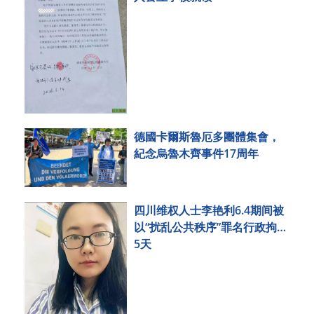
德國卡爾斯魯厄多團體集會，
紀念烏魯木齊事件17周年
四川维权人士李艳利6.4期间被
以“扰乱公共秩序”罪名行政拘留
5天