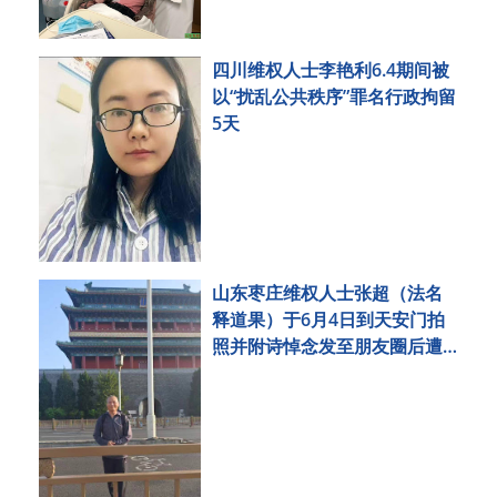
四川维权人士李艳利6.4期间被
以“扰乱公共秩序”罪名行政拘留
5天
山东枣庄维权人士张超（法名
释道果）于6月4日到天安门拍
照并附诗悼念发至朋友圈后遭
刑事拘留