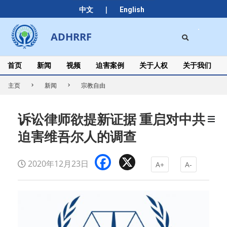
Skip
|
中文
English
to
content
Search
ADHRRF
Secondary
Navigation
Menu
首页
新闻
视频
迫害案例
关于人权
关于我们
主页
新闻
宗教自由
诉讼律师欲提新证据 重启对中共
迫害维吾尔人的调查
Facebook
X
2020年12月23日
A+
A-