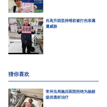
肖高升因坚持维权被打伤亲属
遭威胁
猜你喜欢
常州当局施压医院拒绝为杨丽
提供透析治疗