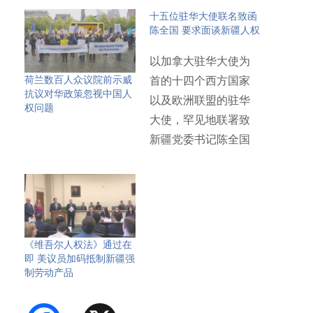
十五位驻华大使联名致函
陈全国 要求面谈新疆人权
以加拿大驻华大使为
荷兰数百人众议院前示威
首的十四个西方国家
抗议对华政策忽视中国人
以及欧洲联盟的驻华
权问题
大使，罕见地联署致
新疆党委书记陈全国
信函，请求…
《维吾尔人权法》通过在
即 美议员加码抵制新疆强
制劳动产品