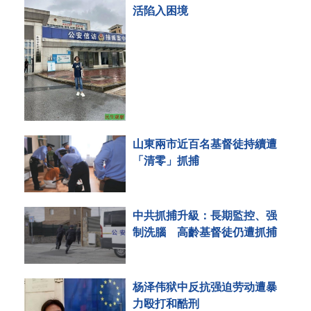
活陷入困境
山東兩市近百名基督徒持續遭
「清零」抓捕
中共抓捕升級：長期監控、强
制洗腦 高齡基督徒仍遭抓捕
杨泽伟狱中反抗强迫劳动遭暴
力殴打和酷刑