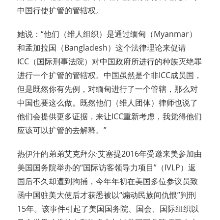
中国行使扩管的管辖权。
她说：“他们（维人组织）是通过缅甸（Myanmar）
和孟加拉国（Bangladesh）这个法律理论来促请
ICC（国际刑事法院）对中国政府所进行的种族灭绝罪
进行一个扩管的管辖权。中国虽然是个非ICC成员国，
但是既然你有先例，对缅甸进行了一个管辖，那么对
中国也要这么做。既然他们（维人团体）律师也说了
他们会提供更多证据，来让ICC重新考虑，我觉得他们
应该可以扩管的去解释。”
热伊汗的弟弟艾克拜尔·艾塞提2016年受邀来美参加由
美国国务院举办的“国际访客领导力项目”（IVLP）返
国后不久却遭到拘捕，今年年初在美国多位参议员致
函中国驻美大使后才获悉被以“煽动民族间仇恨”判刑
15年。该事件引起了美国国务院、国会、国际组织以