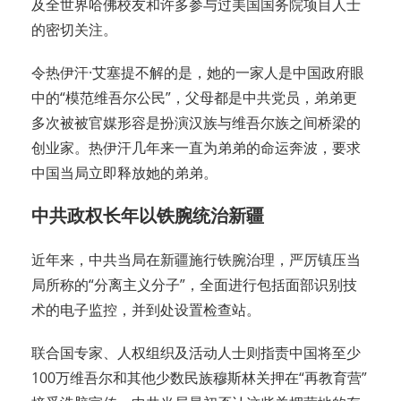
及全世界哈佛校友和许多参与过美国国务院项目人士
的密切关注。
令热伊汗·艾塞提不解的是，她的一家人是中国政府眼
中的“模范维吾尔公民”，父母都是中共党员，弟弟更
多次被被官媒形容是扮演汉族与维吾尔族之间桥梁的
创业家。热伊汗几年来一直为弟弟的命运奔波，要求
中国当局立即释放她的弟弟。
中共政权长年以铁腕统治新疆
近年来，中共当局在新疆施行铁腕治理，严厉镇压当
局所称的“分离主义分子”，全面进行包括面部识别技
术的电子监控，并到处设置检查站。
联合国专家、人权组织及活动人士则指责中国将至少
100万维吾尔和其他少数民族穆斯林关押在“再教育营”