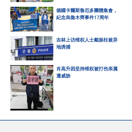
德國卡爾斯魯厄多團體集會，
紀念烏魯木齊事件17周年
吉林上访维权人士戴振柱被异
地诱捕
肖高升因坚持维权被打伤亲属
遭威胁