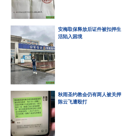
安梅取保释放后证件被扣押生
活陷入困境
秋雨圣约教会仍有两人被关押
陈云飞遭殴打