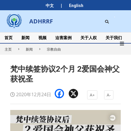
Skip
|
中文
English
to
content
Search
ADHRRF
Secondary
Navigation
Menu
首页
新闻
视频
迫害案例
关于人权
关于我们
主页
新闻
宗教自由
梵中续签协议2个月 2爱国会神父
获祝圣
Facebook
X
2020年12月24日
A+
A-