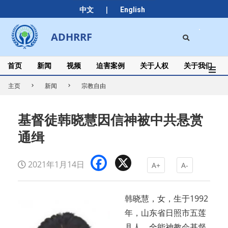
Skip
|
中文
English
to
content
Search
ADHRRF
Secondary
Navigation
Menu
首页
新闻
视频
迫害案例
关于人权
关于我们
主页
新闻
宗教自由
基督徒韩晓慧因信神被中共悬赏
通缉
Facebook
X
2021年1月14日
A+
A-
韩晓慧，女，生于1992
年，山东省日照市五莲
县人，全能神教会基督