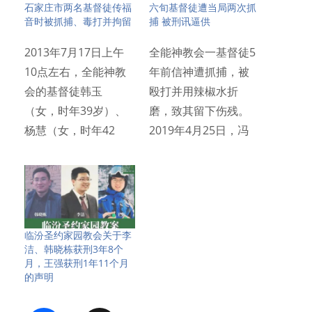
石家庄市两名基督徒传福
六旬基督徒遭当局两次抓
音时被抓捕、毒打并拘留
捕 被刑讯逼供
2013年7月17日上午
全能神教会一基督徒5
10点左右，全能神教
年前信神遭抓捕，被
会的基督徒韩玉
殴打并用辣椒水折
（女，时年39岁）、
磨，致其留下伤残。
杨慧（女，时年42
2019年4月25日，冯
岁）…
慧…
临汾圣约家园教会关于李
洁、韩晓栋获刑3年8个
月，王强获刑1年11个月
的声明