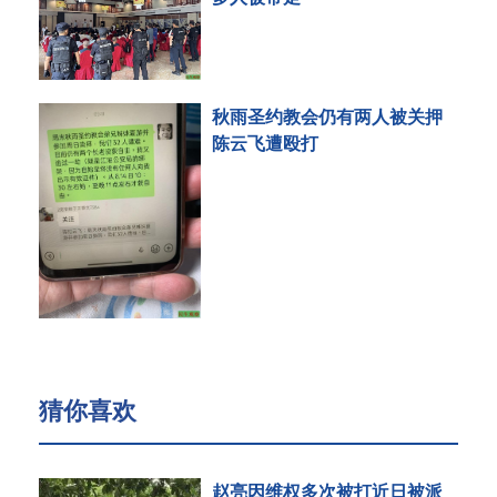
秋雨圣约教会仍有两人被关押
陈云飞遭殴打
猜你喜欢
赵亮因维权多次被打近日被派