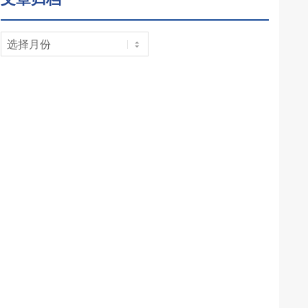
文
章
归
档