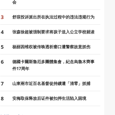
会
3
舒琼投诉派出所在执法过程中的违法违规行为
4
张森徐超被强制要求将孩子送入公立学校就读
5
杨丽因维权被传唤透析瘘口遭警察故意抓伤
6
德國卡爾斯魯厄多團體集會，紀念烏魯木齊事
件17周年
7
山東兩市近百名基督徒持續遭「清零」抓捕
8
安梅取保释放后证件被扣押生活陷入困境