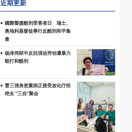
近期更新
國際聲援酷刑受害者日 瑞士、
奥地利基督徒舉行反酷刑和平集
會
杨泽伟狱中反抗强迫劳动遭暴力
殴打和酷刑
曹三强身患重病正接受放化疗拒
绝去 “三自”聚会