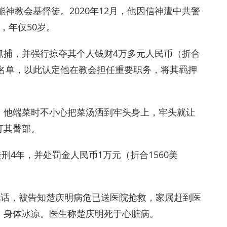
能神教会基督徒。2020年12月，他因信神遭中共警
，年仅50岁。
将其抓捕，并强行掠夺其个人钱财4万多元人民币（折合
员名单，以此认定他在教会担任重要职务，将其羁押
，他端菜时不小心把菜汤洒到牢头身上，牢头就让
打其臀部。
刑4年，并处罚金人民币1万元（折合1560美
电话，被告知楚庆明病危已送医院抢救，家属赶到医
，身体冰凉。医生称楚庆明死于心脏病。