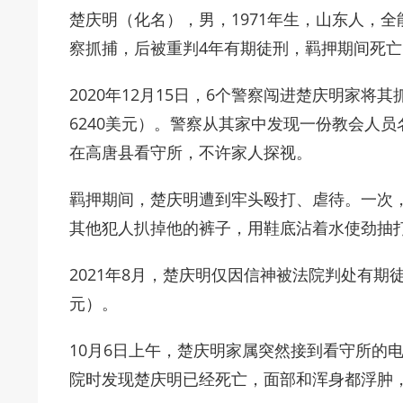
楚庆明（化名），男，1971年生，山东人，全
察抓捕，后被重判4年有期徒刑，羁押期间死亡
2020年12月15日，6个警察闯进楚庆明家
6240美元）。警察从其家中发现一份教会人
在高唐县看守所，不许家人探视。
羁押期间，楚庆明遭到牢头殴打、虐待。一次
其他犯人扒掉他的裤子，用鞋底沾着水使劲抽
2021年8月，楚庆明仅因信神被法院判处有期徒
元）。
10月6日上午，楚庆明家属突然接到看守所的
院时发现楚庆明已经死亡，面部和浑身都浮肿