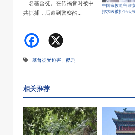
一名基督徒。在传福音时被中
中国宗教迫害致
押求医被拒16天
共抓捕，后遭到警察酷…
Facebook
X
基督徒受迫害
、
酷刑
相关推荐