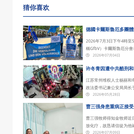
猜你喜欢
德國卡爾斯魯厄多團體
2026年7月3日下午4時至5時，
稱GfbV）卡爾斯魯厄分
2026年07月04日
紀念2009年7月「烏魯
此後新疆的人權…
许冬青因遭中共酷刑和
江苏常州维权人士杨丽和
政法委书记兼公安局局长
2026年05月28日
医疗剥夺，导致许冬青恶
使许冬青弟许留洪大闹灵
曹三强身患重病正接受放
曹三强牧师得知金牧师近
放化疗，故恳请信徒为他
2026年07月09日
外（如贵州、缅甸、尼泊