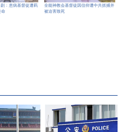
惨剧：患病基督徒遭羁
全能神教会基督徒因信仰遭中共抓捕并
丧命
被迫害致死