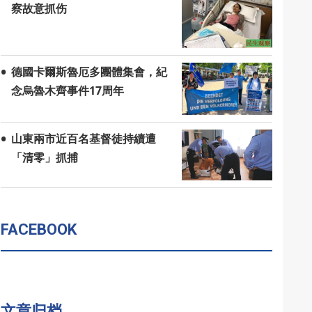
察故意抓伤
德國卡爾斯魯厄多團體集會，紀
念烏魯木齊事件17周年
山東兩市近百名基督徒持續遭
「清零」抓捕
FACEBOOK
文章归档