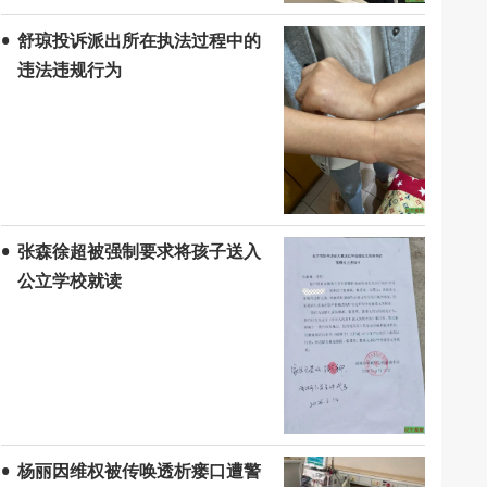
舒琼投诉派出所在执法过程中的
违法违规行为
张森徐超被强制要求将孩子送入
公立学校就读
杨丽因维权被传唤透析瘘口遭警