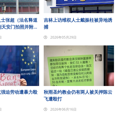
人士张超（法名释道
吉林上访维权人士戴振柱被异地诱
到天安门拍照并附诗
捕
圈后遭刑事拘留
日
2026年05月29日
抗强迫劳动遭暴力殴
秋雨圣约教会仍有两人被关押陈云
飞遭殴打
日
2026年06月16日