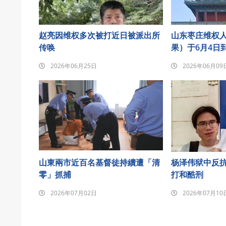
赵亮因维权多次被打近日被派出所
山东枣庄维权
传唤
果）于6月4日
悼念发至朋友
2026年06月25日
2026年06月09
山東兩市近百名基督徒持續遭「清
杨泽伟狱中反
零」抓捕
打和酷刑
2026年07月02日
2026年07月10