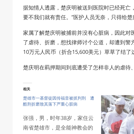
据知情人透露，楚庆明被送到医院时已经死亡
要不我们就有责任。”医护人员无奈，只得给楚
家属了解楚庆明被捕前并没有心脏病，因此对
了虐待、折磨，想找律师讨个公道，却遭到警
10万元人民币（折合15,600美元）草草了结
楚庆明在羁押期间到底遭受了怎样非人的虐待
相关
楚雄市一基督徒因传福音被抓判刑 遭
酷刑折磨致其落下严重心脏病
张强，男，时年38岁，家住云
南省楚雄市，是全能神教会的