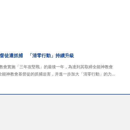
府。近期因拒绝前往“三自”聚会而与工…
督徒遭抓捕 「清零行動」持續升級
神教會實施「三年攻堅戰」的最後一年，為達到其取締全能神教會
全能神教會基督徒的抓捕迫害，并進一步加大「清零行動」的力
，中共計劃在山東省臨沂市針對全能神教會展開「清零行動」，目
持續到10月1日。自2026年1月…