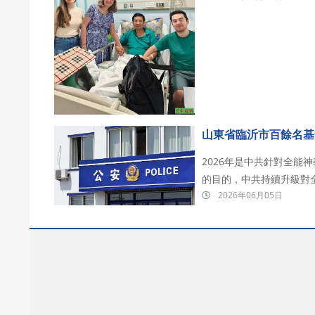
守政教分离、未攻击中国政
山東省臨沂市百餘名基
2026年是中共針對全能
的目的，中共持續升級對
2026年06月05日
度。據中共内部人員透露
標抓捕600人，此次行動將