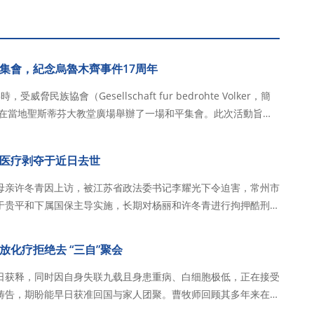
集會，紀念烏魯木齊事件17周年
受威脅民族協會（Gesellschaft fur bedrohte Volker，簡
會在當地聖斯蒂芬大教堂廣場舉辦了一場和平集會。此次活動旨在
木齊事件」17周年。主辦方表示，烏魯木齊事件造成嚴重人員傷亡，
医疗剥夺于近日去世
母亲许冬青因上访，被江苏省政法委书记李耀光下令迫害，常州市
于贵平和下属国保主导实施，长期对杨丽和许冬青进行拘押酷刑和
性脑肿瘤因病情被隐瞒失去救治时机，其于近日去世。常州当局指
堂并殴打杨国良，家属多次报警，金坛警方…
化疗拒绝去 “三自”聚会
日获释，同时因自身失联九载且身患重病、白细胞极低，正在接受
祷告，期盼能早日获准回国与家人团聚。曹牧师回顾其多年来在海
尔）从事扶贫、建校及推广中华文化的爱国善举，强调自己一贯遵