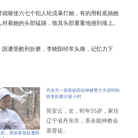
警就唆使六七个犯人轮流暴打她，有的用鞋底抽她
人对着她的头部猛踢，致其头部重重地撞到墙上。
。因遭受酷刑折磨，李晓阳经常头痛，记忆力下
丹东市一基督徒因信神被警方关进特制
铁笼折磨20多小时
简安云，女，时年55岁，家住
辽宁省丹东市，系全能神教会
基督徒。
惨剧：患病基督徒遭羁