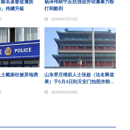
百餘名基督徒遭抓
杨泽伟狱中反抗强迫劳动遭暴力殴
動」持續升級
打和酷刑
日
2026年07月10日
人士戴振柱被异地诱
山东枣庄维权人士张超（法名释道
果）于6月4日到天安门拍照并附诗
悼念发至朋友圈后遭刑事拘留
日
2026年06月09日