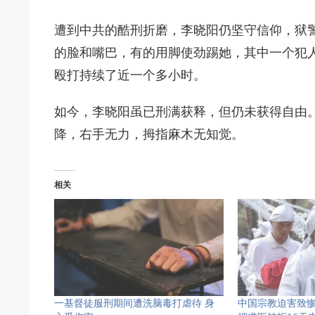
遭到中共的酷刑折磨，李晓阳仍坚守信仰，狱
的脸和嘴巴，有的用脚使劲踢她，其中一个犯
殴打持续了近一个多小时。
如今，李晓阳虽已刑满获释，但仍未获得自由
降，右手无力，拇指麻木无知觉。
相关
一基督徒服刑期间遭洗脑毒打虐待 身
中国宗教迫害致