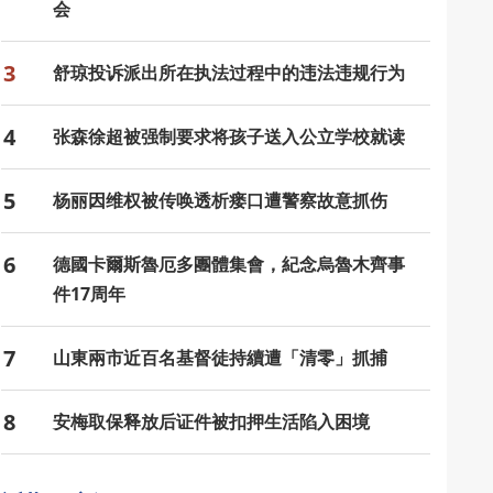
会
3
舒琼投诉派出所在执法过程中的违法违规行为
4
张森徐超被强制要求将孩子送入公立学校就读
5
杨丽因维权被传唤透析瘘口遭警察故意抓伤
6
德國卡爾斯魯厄多團體集會，紀念烏魯木齊事
件17周年
7
山東兩市近百名基督徒持續遭「清零」抓捕
8
安梅取保释放后证件被扣押生活陷入困境