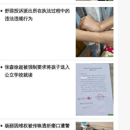
舒琼投诉派出所在执法过程中的
违法违规行为
张森徐超被强制要求将孩子送入
公立学校就读
杨丽因维权被传唤透析瘘口遭警