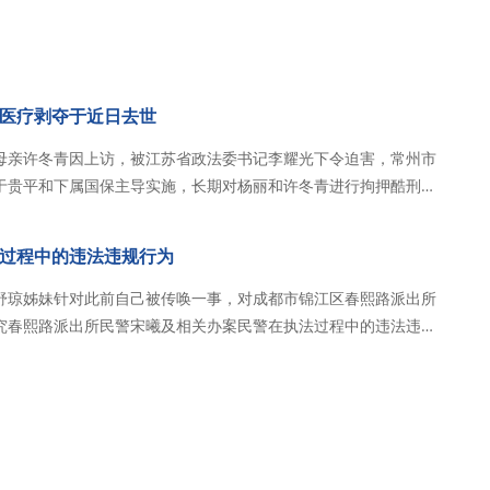
医疗剥夺于近日去世
母亲许冬青因上访，被江苏省政法委书记李耀光下令迫害，常州市
于贵平和下属国保主导实施，长期对杨丽和许冬青进行拘押酷刑和
性脑肿瘤因病情被隐瞒失去救治时机，其于近日去世。常州当局指
堂并殴打杨国良，家属多次报警，金坛警方…
过程中的违法违规行为
舒琼姊妹针对此前自己被传唤一事，对成都市锦江区春熙路派出所
究春熙路派出所民警宋曦及相关办案民警在执法过程中的违法违规
非法扣押的个人财物（手机），并调取相关执法记录仪及审讯监控
清事实。 舒琼姊妹是一名基督徒，委身成都秋雨圣约归…