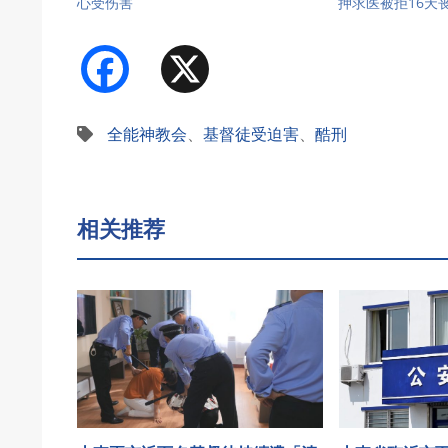
心受伤害
押求医被拒16天
Facebook
X
全能神教会
、
基督徒受迫害
、
酷刑
相关推荐