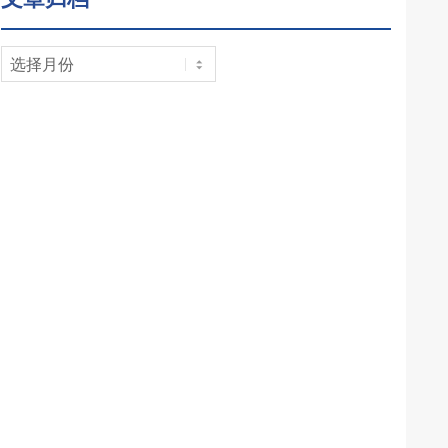
文
章
归
档