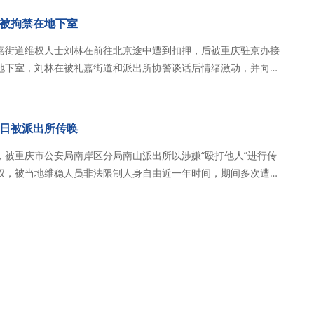
被拘禁在地下室
嘉街道维权人士刘林在前往北京途中遭到扣押，后被重庆驻京办接
地下室，刘林在被礼嘉街道和派出所协警谈话后情绪激动，并向外
刘林，直到后来检查站联系了重庆…
日被派出所传唤
，被重庆市公安局南岸区分局南山派出所以涉嫌“殴打他人”进行传
权，被当地维稳人员非法限制人身自由近一年时间，期间多次遭到
于2026年6月23日12时0…