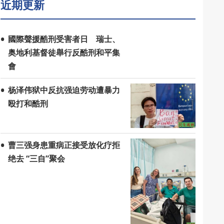
近期更新
國際聲援酷刑受害者日 瑞士、
奥地利基督徒舉行反酷刑和平集
會
杨泽伟狱中反抗强迫劳动遭暴力
殴打和酷刑
曹三强身患重病正接受放化疗拒
绝去 “三自”聚会