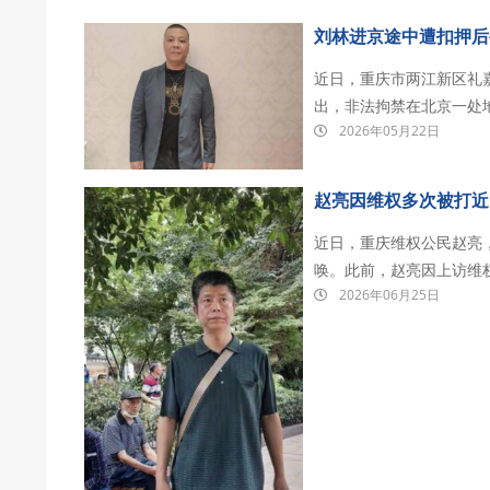
刘林进京途中遭扣押后
近日，重庆市两江新区礼
出，非法拘禁在北京一处
2026年05月22日
发出求救。 2026年5月20日，刘林在在河北省燕郊检查站进京时候被扣押，检查站联系礼
嘉街道后，无人员前去接
赵亮因维权多次被打近
近日，重庆维权公民赵亮
唤。此前，赵亮因上访维
2026年06月25日
殴打。 据传唤证显示，赵亮因你涉嫌殴打他人，根据《中华人民共和国治安管理处罚法》
第九十六条之规定，现传唤你