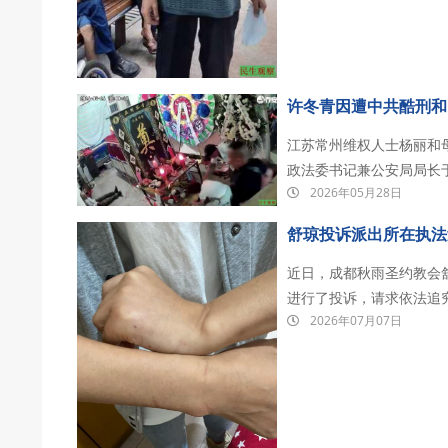
许冬青因遭中共酷刑和
江苏常州维权人士杨丽和
政法委书记兼公安局局长
2026年05月28日
医疗剥夺，导致许冬青恶
使许冬青弟许留洪大闹灵
舒琼投诉派出所在执法
近日，成都秋雨圣约教会
进行了投诉，请求依法追
2026年07月07日
行为，要求立即返还她被
视频以查