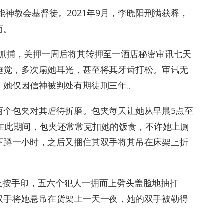
能神教会基督徒。2021年9月，李晓阳刑满获释，
历。
将其抓捕，关押一周后将其转押至一酒店秘密审讯七天
睡觉，多次扇她耳光，甚至将其牙齿打松。审讯无
，她仅因信神被判处有期徒刑三年。
两个包夹对其虐待折磨。包夹每天让她从早晨5点至
在此期间，包夹还常常克扣她的饭食，不许她上厕
下蹲一小时，之后又捆住其双手将其吊在床架上折
。
料上按手印，五六个犯人一拥而上劈头盖脸地抽打
双手将她悬吊在货架上一天一夜，她的双手被勒得