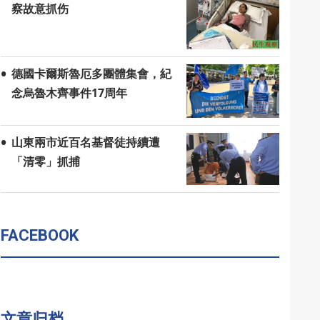
察故意抓伤
德國卡爾斯魯厄多團體集會，紀
念烏魯木齊事件17周年
山東兩市近百名基督徒持續遭
「清零」抓捕
FACEBOOK
文章归档