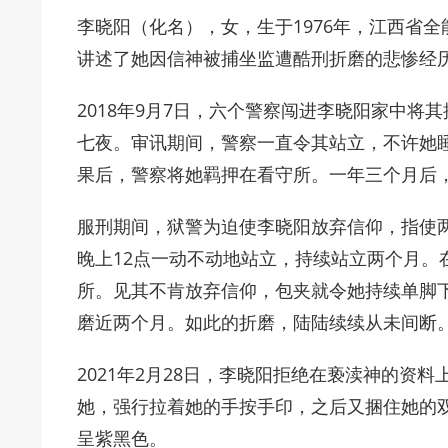
李晓阳（化名），女，生于1976年，江西省全
讲述了她因信神被捕坐监遭酷刑折磨的悲惨经
2018年9月7日，六个警察闯进李晓阳家中
七夜。审讯期间，警察一直令其站立，不许她
果后，警察将她羁押在看守所。一年三个月后
服刑期间，狱警为迫使李晓阳放弃信仰，指使
晚上12点一动不动地站立，持续站立两个月。
所。见其不肯放弃信仰，包夹就令她持续单脚
磨近两个月。如此的折磨，陆陆续续从未间断
2021年2月28日，李晓阳拒绝在亵渎神的资
她，强行拉着她的手按手印，之后又捆住她的
呈紫黑色。