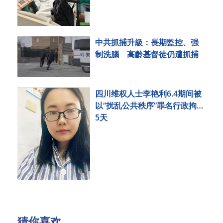
中共抓捕升級：長期監控、强
制洗腦 高齡基督徒仍遭抓捕
四川维权人士李艳利6.4期间被
以“扰乱公共秩序”罪名行政拘留
5天
猜你喜欢