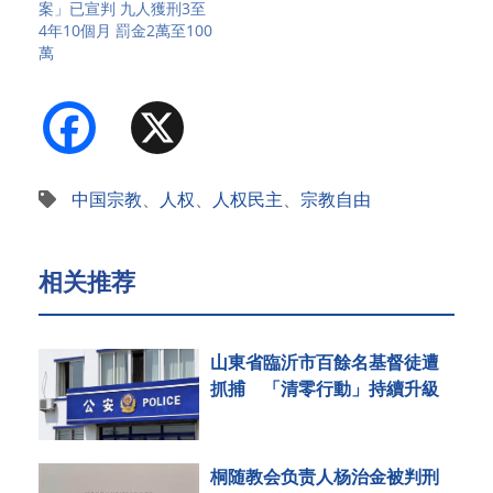
案」已宣判 九人獲刑3至
4年10個月 罰金2萬至100
萬
Facebook
X
中国宗教
、
人权
、
人权民主
、
宗教自由
相关推荐
山東省臨沂市百餘名基督徒遭
抓捕 「清零行動」持續升級
桐随教会负责人杨治金被判刑