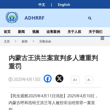
Skip
|
中文
English
to
content
Search
ADHRRF
Secondary
Navigation
Menu
首页
新闻
视频
迫害案例
关于人权
关于我们
主页
新闻
宗教自由
内蒙古王洪兰案宣判多人遭重判
重罚
Facebook
X
2025年4月13日
A+
A-
【民生观察2025年4月11日消息】2025年4月10日，
内蒙古呼和浩特王洪兰等人被控非法经营罪一案宣
判。