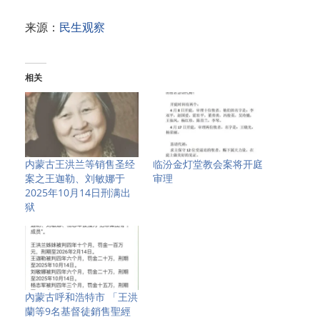
来源：
民生观察
相关
内蒙古王洪兰等销售圣经
临汾金灯堂教会案将开庭
案之王迦勒、刘敏娜于
审理
2025年10月14日刑满出
狱
內蒙古呼和浩特市 「王洪
蘭等9名基督徒銷售聖經