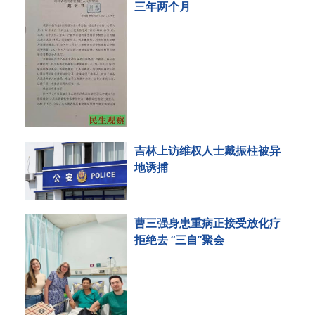
三年两个月
吉林上访维权人士戴振柱被异
地诱捕
曹三强身患重病正接受放化疗
拒绝去 “三自”聚会