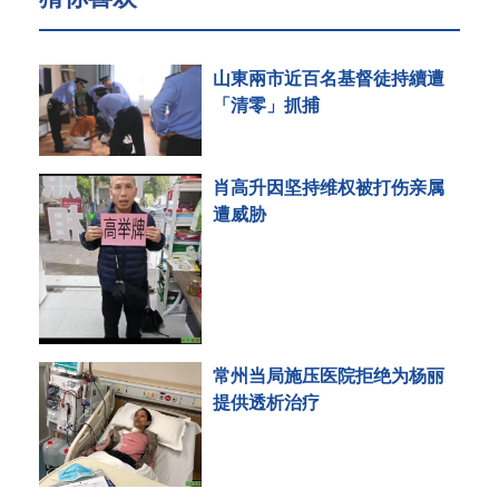
山東兩市近百名基督徒持續遭
「清零」抓捕
肖高升因坚持维权被打伤亲属
遭威胁
常州当局施压医院拒绝为杨丽
提供透析治疗