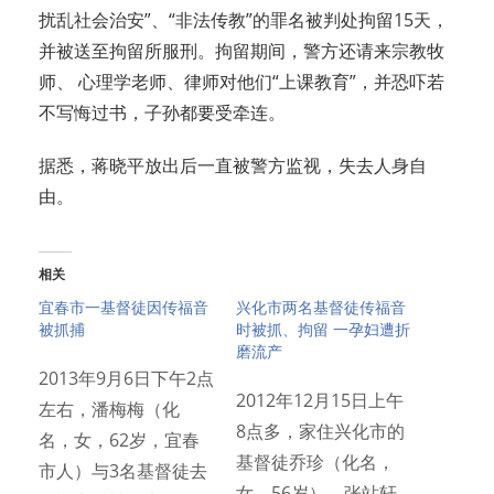
扰乱社会治安”、“非法传教”的罪名被判处拘留15天，
并被送至拘留所服刑。拘留期间，警方还请来宗教牧
师、 心理学老师、律师对他们“上课教育”，并恐吓若
不写悔过书，子孙都要受牵连。
据悉，蒋晓平放出后一直被警方监视，失去人身自
由。
相关
宜春市一基督徒因传福音
兴化市两名基督徒传福音
被抓捕
时被抓、拘留 一孕妇遭折
磨流产
2013年9月6日下午2点
2012年12月15日上午
左右，潘梅梅（化
8点多，家住兴化市的
名，女，62岁，宜春
基督徒乔珍（化名，
市人）与3名基督徒去
女，56岁）、张站轩