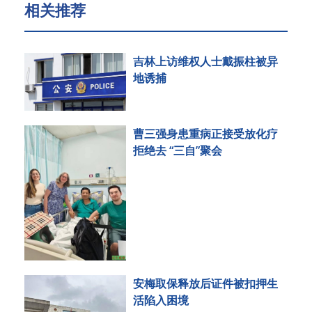
相关推荐
吉林上访维权人士戴振柱被异
地诱捕
曹三强身患重病正接受放化疗
拒绝去 “三自”聚会
安梅取保释放后证件被扣押生
活陷入困境