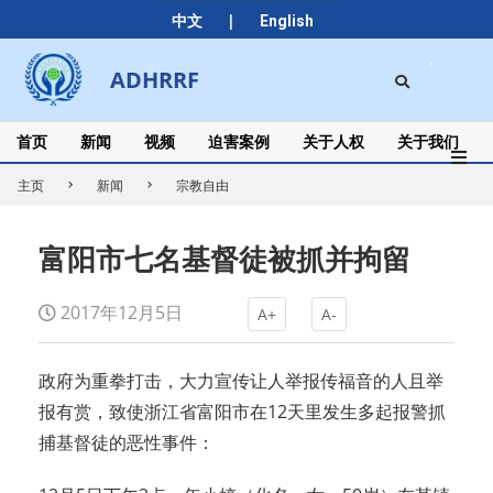
Skip
|
中文
English
to
content
Search
ADHRRF
Secondary
Navigation
Menu
首页
新闻
视频
迫害案例
关于人权
关于我们
主页
新闻
宗教自由
富阳市七名基督徒被抓并拘留
2017年12月5日
A+
A-
政府为重拳打击，大力宣传让人举报传福音的人且举
报有赏，致使浙江省富阳市在12天里发生多起报警抓
捕基督徒的恶性事件：