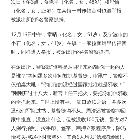
次日下午3点，蒋晓平（化名，女，48岁）和冯怡
（化名，女，23岁）在某镇一村传福音时也遭举报，
被派出所的5名警察抓捕。
12月16日中午，章晴（化名，女，51岁）及宁波市的
小石（化名，女，41岁）在镇上一家拉面馆里传福音
时，同样遭人举报，被派出所的4名警察抓捕。
在派出所，警察就“资料是从哪里来的?跟你一起的人
是谁？”等问题多次审问被抓基督徒，审讯中，警察不
仅拍桌大吼：“你们信的没经过国家批准就是邪教！”
“刚刚开过十八大，新官上任三把火，要把你们信邪教
的全抓起来。”“世上没有神。”满口亵渎之语，并多次
逼他们写悔过书，基督徒均不从。周浩还被警察押回
家中搜查，没查出什么，但被没收100元钱。警方对7
人例行拍照、按手印、签字、画押立案程序后，除冯
怡被关押24小时获释外，其余6人均以“信邪教组织，