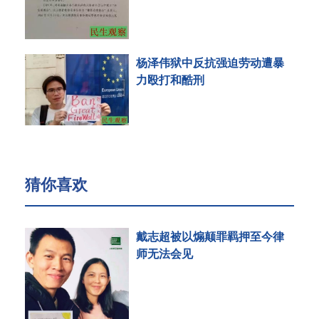
杨泽伟狱中反抗强迫劳动遭暴
力殴打和酷刑
猜你喜欢
戴志超被以煽颠罪羁押至今律
师无法会见