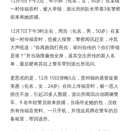
12月5日下午2点，年小婷（化名，女，50岁）在某镇
一村传福音时，被人举报，派出所的队长带着3名警察
前来将她抓捕。
12月7日下午3时左右，周浩（化名，男，50岁）在某
镇一村传福音时，也被人报警，警察闻讯赶至，冲其
大声吼道：“你再跑我打死你，谁叫你传的？你们带领
是谁？”并当场搜遍他全身，逼其交出所传的新人名
单，最后硬将其拉上警车带到派出所讯问。
更恶劣的是，12月 10日傍晚5点，贵州籍的基督徒黄
美惠（化名，女，24岁）在街上传福音时，被一恶人
抓住不放，引起20多人围观，派出所闻讯出动两辆警
车、9 名年轻警员前来抓捕，当场夺走她的包，没收
所有传福音资料、一只手机，并强迫其蹲在警车的后
备箱里，带回该所。