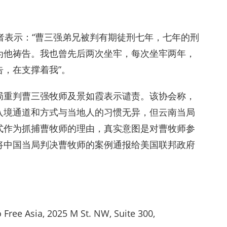
者表示：“曹三强弟兄被判有期徒刑七年，七年的刑
为他祷告。我也曾先后两次坐牢，每次坐牢两年，
，在支撑着我”。
局重判曹三强牧师及景如霞表示谴责。该协会称，
入境通道和方式与当地人的习惯无异，但云南当局
式作为抓捕曹牧师的理由，真实意图是对曹牧师参
将中国当局判决曹牧师的案例通报给美国联邦政府
Asia, 2025 M St. NW, Suite 300,