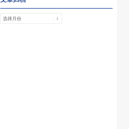
文
章
归
档