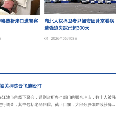
传唤透析瘘口遭警察
湖北人权捍卫者尹旭安因赴京看病
遭强迫失踪已超300天
日
2026年06月08日
被关押陈云飞遭殴打
在江油市的线下聚会，遭到政府多个部门的联合冲击，数十人被强
进行调查，其中包括老弱妇孺。截止目前，大部分肢体陆续获释回
老外。其中，陈云飞弟兄在被关押期间遭到殴打和虐待。 2026
时，秋雨圣约教会在江油市的线下…