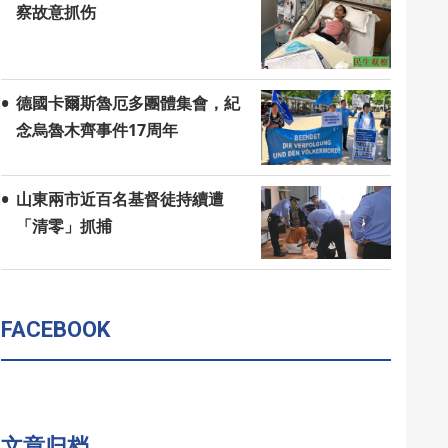
察故意抓伤
德國卡爾斯魯厄多團體集會，紀
念烏魯木齊事件17周年
山東兩市近百名基督徒持續遭
「清零」抓捕
FACEBOOK
文章归档