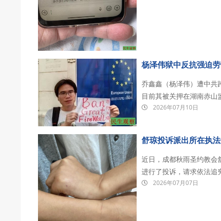
杨泽伟狱中反抗强迫劳
乔鑫鑫（杨泽伟）遭中共跨
目前其被关押在湖南赤山
2026年07月10日
刑。 2023年3月，乔鑫鑫联合多位海外民主人士正式发起“拆墙运动”。他指出，中国的网络
围墙使十四亿中国人与世
舒琼投诉派出所在执法
近日，成都秋雨圣约教会
进行了投诉，请求依法追
2026年07月07日
行为，要求立即返还她被
视频以查