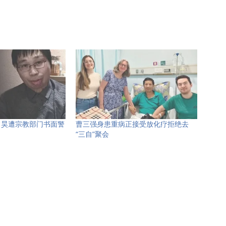
常昊遭宗教部门书面警
曹三强身患重病正接受放化疗拒绝去
“三自”聚会