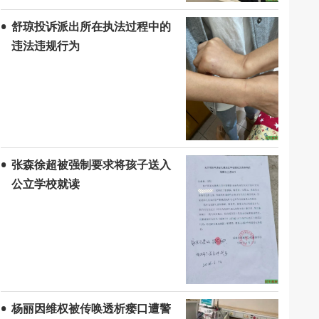
舒琼投诉派出所在执法过程中的
违法违规行为
张森徐超被强制要求将孩子送入
公立学校就读
杨丽因维权被传唤透析瘘口遭警