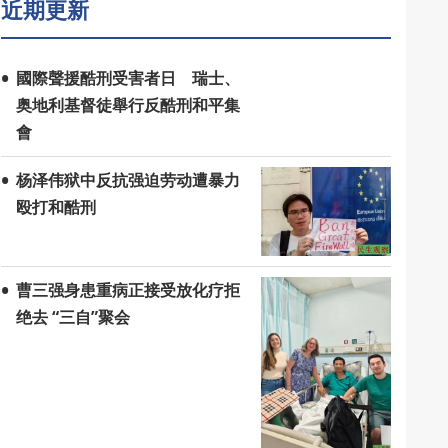
近期更新
國際聲援酷刑受害者日 瑞士、
奥地利基督徒舉行反酷刑和平集
會
杨泽伟狱中反抗强迫劳动遭暴力
殴打和酷刑
曹三强身患重病正接受放化疗拒
绝去 “三自”聚会