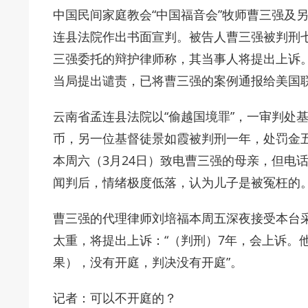
中国民间家庭教会“中国福音会”牧师曹三强及
连县法院作出书面宣判。被告人曹三强被判刑
三强委托的辩护律师称，其当事人将提出上诉。
当局提出谴责，已将曹三强的案例通报给美国
云南省孟连县法院以“偷越国境罪”，一审判处
币，另一位基督徒景如霞被判刑一年，处罚金
本周六（3月24日）致电曹三强的母亲，但电
闻判后，情绪极度低落，认为儿子是被冤枉的
曹三强的代理律师刘培福本周五深夜接受本台
太重，将提出上诉：“（判刑）7年，会上诉。
果），没有开庭，判决没有开庭”。
记者：可以不开庭的？