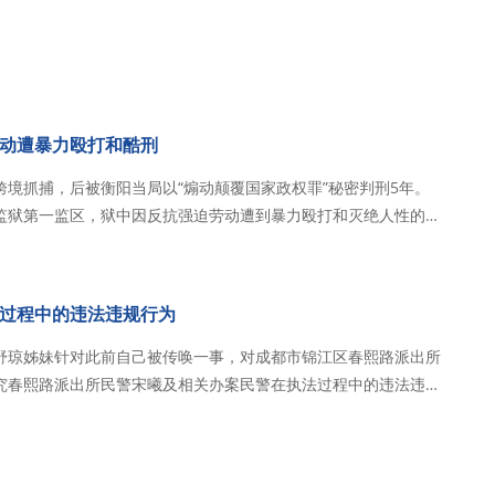
动遭暴力殴打和酷刑
境抓捕，后被衡阳当局以“煽动颠覆国家政权罪”秘密判刑5年。
监狱第一监区，狱中因反抗强迫劳动遭到暴力殴打和灭绝人性的酷
隔绝，呼吁彻底拆除这堵信息…
过程中的违法违规行为
舒琼姊妹针对此前自己被传唤一事，对成都市锦江区春熙路派出所
究春熙路派出所民警宋曦及相关办案民警在执法过程中的违法违规
非法扣押的个人财物（手机），并调取相关执法记录仪及审讯监控
清事实。 舒琼姊妹是一名基督徒，委身成都秋雨圣约归…