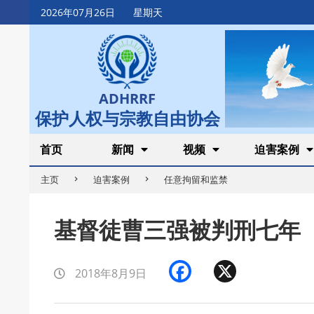
Skip
2026年07月26日
星期天
to
content
ADHRRF
保护人权与宗教自由协会
Secondary
首页
新闻
视频
迫害案例
Navigation
主页
迫害案例
任意拘留和监禁
Menu
基督徒曹三强被判刑七年
Facebook
X
2018年8月9日