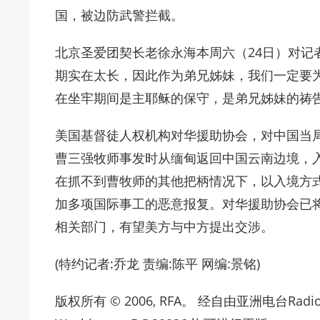
国，被边防武警拦截。
北京圣爱团契长老徐永海本周六（24日）对记
期实在太长，因此作为弟兄姊妹，我们一定要
在坐牢期间是主耶稣的保守，是弟兄姊妹的祷告
美国基督徒人权机构对华援助协会，对中国当
曹三强牧师事发时从缅甸返回中国云南边境，
在抓不到曹牧师的其他把柄情况下，以入境方
加多项国际事工的恶意报复。对华援助协会已
相关部门，有望美方与中方提出交涉。
(特约记者:乔龙 责编:陈平 网编:景铭)
版权所有 © 2006, RFA。 经自由亚洲电台Radio Free 