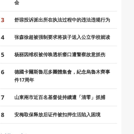
会
3
舒琼投诉派出所在执法过程中的违法违规行为
4
张森徐超被强制要求将孩子送入公立学校就读
5
杨丽因维权被传唤透析瘘口遭警察故意抓伤
6
德國卡爾斯魯厄多團體集會，紀念烏魯木齊事
件17周年
7
山東兩市近百名基督徒持續遭「清零」抓捕
8
安梅取保释放后证件被扣押生活陷入困境