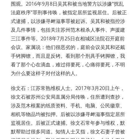
围观。2016年9月8日吴其和被当地警方以涉嫌“扰乱
法庭秩序”罪刑事传唤，被指定居所监视居住。后被正
式逮捕，以涉嫌寻衅滋事罪被起诉。吴其和被指控涉
及几件事情，包括关注苏州范木根杀人事件、声援建
三江事件等。2018年7月25日在相城区法院召开庭前
会议。家属说：他们很恶劣的，庭前会议吴其和还戴
手铐脚镣，而且是反铐。看到那个刑具手铐脚镣，我
看了那个心在滴血，难过得要死，心痛得要死，不明
为什么要这样子对付这样的人。
徐文石：江苏常熟维权人士。2017年3月20日上午，
徐文石被苏州公安局直属分局传唤，住所遭到查抄，
涉及范木根案的纸质资料、手机、电脑、公民徽章、
相机等物品均被扣押。后被以涉嫌寻衅滋事指定居所
监视居住。后被正式逮捕。徐文石常年参与维权，默
默帮助过很多同道。知情人士又指，徐文石妻子曾被