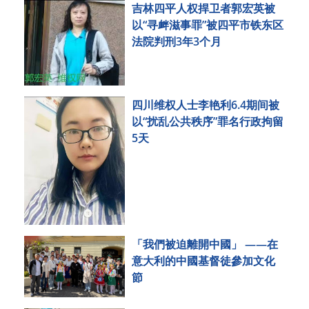
吉林四平人权捍卫者郭宏英被
以“寻衅滋事罪”被四平市铁东区
法院判刑3年3个月
四川维权人士李艳利6.4期间被
以“扰乱公共秩序”罪名行政拘留
5天
「我們被迫離開中國」 ——在
意大利的中國基督徒參加文化
節