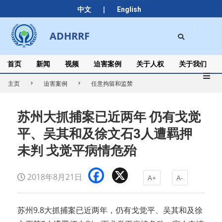
Skip
|
中文
English
to
content
Search
ADHRRF
Secondary
Navigation
Menu
首页
新闻
视频
迫害案例
关于人权
关于我们
主页
迫害案例
任意拘留和监禁
苏州大抓捕案已近两年 仍有戈觉
平、吴其和及徐文石3人遭羁押
未判 戈觉平病情危殆
Facebook
X
2018年8月21日
A+
A-
苏州9.8大抓捕案已近两年，仍有戈觉平、吴其和及徐