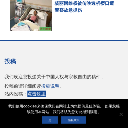
杨丽因维权被传唤透析瘘口遭
警察故意抓伤
投稿
我们欢迎您投递关于中国人权与宗教自由的稿件，
投稿前请详细阅读
投稿说明
。
站内投稿：
点击这里
或者投稿至邮箱：
tougao@adhrrf.org
我们使用cookies来确保我们在网站上为您提供最佳体验。 如果您继
续使用本网站，我们将认为您对此感到满意。
Copyright © 2026 保护人权与宗教自由协会 |
网站使用条款
|
隐私政策
|
cookie声
是
隐私政策
明