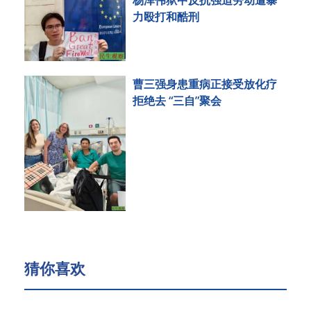
杨泽伟狱中反抗强迫劳动遭暴
力殴打和酷刑
曹三强身患重病正接受放化疗
拒绝去 “三自”聚会
猜你喜欢