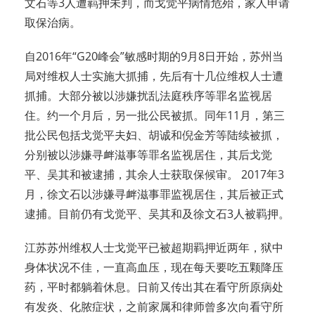
文石等3人遭羁押未判，而戈觉平病情危殆，家人申请
取保治病。
自2016年“G20峰会”敏感时期的9月8日开始，苏州当
局对维权人士实施大抓捕，先后有十几位维权人士遭
抓捕。大部分被以涉嫌扰乱法庭秩序等罪名监视居
住。约一个月后，另一批公民被抓。同年11月，第三
批公民包括戈觉平夫妇、胡诚和倪金芳等陆续被抓，
分别被以涉嫌寻衅滋事等罪名监视居住，其后戈觉
平、吴其和被逮捕，其余人士获取保候审。 2017年3
月，徐文石以涉嫌寻衅滋事罪监视居住，其后被正式
逮捕。目前仍有戈觉平、吴其和及徐文石3人被羁押。
江苏苏州维权人士戈觉平已被超期羁押近两年，狱中
身体状况不佳，一直高血压，现在每天要吃五颗降压
药，平时都躺着休息。日前又传出其在看守所原病处
有发炎、化脓症状，之前家属和律师曾多次向看守所