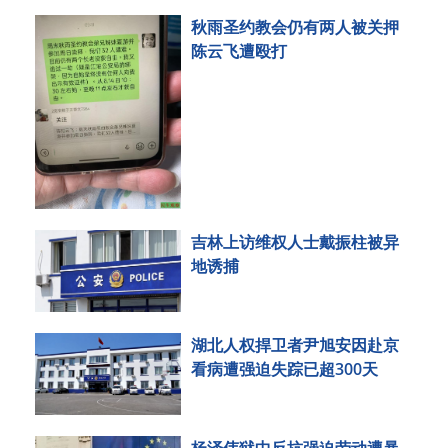
秋雨圣约教会仍有两人被关押
陈云飞遭殴打
吉林上访维权人士戴振柱被异
地诱捕
湖北人权捍卫者尹旭安因赴京
看病遭强迫失踪已超300天