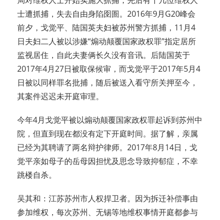
局对维权人士开始实施大抓捕，先后有十几位维权人
士遭抓捕，失去自由身陷囹圄。2016年9月G20峰会
前夕，戈觉平、陆国英夫妇被苏州警方抓捕，11月4
日夫妇二人被以涉嫌“煽动颠覆国家政权罪”指定居所
监视居住，自此夫妻俩长久没有音讯。后陆国英于
2017年4月27日被取保候审，而戈觉平于2017年5月4
日被以同样罪名批捕，随后被送入看守所关押至今，
其案件迟迟未开庭审理。
今年4月戈觉平被以煽动颠覆国家政权罪起诉到苏州中
院，但直到现在都没有定下开庭时间。据了解，亲属
已经为其聘请了两名辩护律师。2017年8月14日，戈
觉平亲如母子的岳母因担忧及思念导致抑郁症，不幸
跳楼自杀。
吴其和：江苏苏州市人权捍卫者。因为拆迁补偿事由
参加维权，每次苏州、无锡等地维权事情开庭都参与