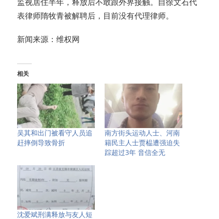
监视居住半年，释放后不敢跟外界接触。自徐文石代
表律师隋牧青被解聘后，目前没有代理律师。
新闻来源：维权网
相关
吴其和出门被看守人员追
南方街头运动人士、河南
赶摔倒导致骨折
籍民主人士贾榀遭强迫失
踪超过3年 音信全无
沈爱斌刑满释放与友人短