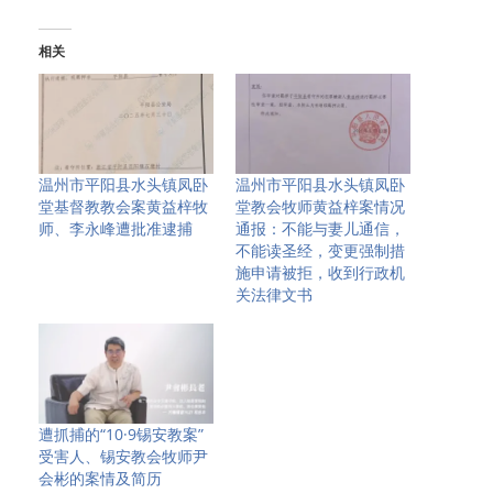
相关
温州市平阳县水头镇凤卧
温州市平阳县水头镇凤卧
堂基督教教会案黄益梓牧
堂教会牧师黄益梓案情况
师、李永峰遭批准逮捕
通报：不能与妻儿通信，
不能读圣经，变更强制措
施申请被拒，收到行政机
关法律文书
遭抓捕的“10·9锡安教案”
受害人、锡安教会牧师尹
会彬的案情及简历