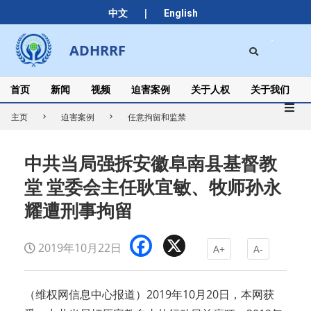
Skip
|
中文
English
to
content
Search
ADHRRF
Secondary
Navigation
Menu
首页
新闻
视频
迫害案例
关于人权
关于我们
主页
迫害案例
任意拘留和监禁
中共当局强拆安徽阜南县基督教
堂 堂委会主任耿宜敏、牧师孙永
耀遭刑事拘留
Facebook
X
2019年10月22日
A+
A-
（维权网信息中心报道）2019年10月20日，本网获