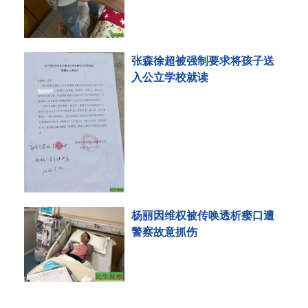
张森徐超被强制要求将孩子送
入公立学校就读
杨丽因维权被传唤透析瘘口遭
警察故意抓伤