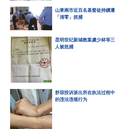
山東兩市近百名基督徒持續遭
「清零」抓捕
昆明世纪新城教案虞少林等三
人被批捕
舒琼投诉派出所在执法过程中
的违法违规行为