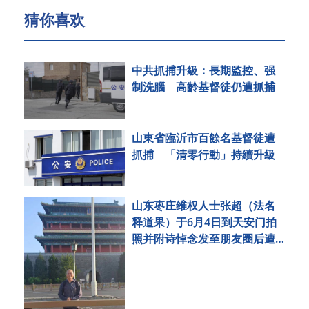
猜你喜欢
中共抓捕升級：長期監控、强
制洗腦 高齡基督徒仍遭抓捕
山東省臨沂市百餘名基督徒遭
抓捕 「清零行動」持續升級
山东枣庄维权人士张超（法名
释道果）于6月4日到天安门拍
照并附诗悼念发至朋友圈后遭
刑事拘留