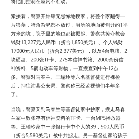
将他们控制在屋内不准动。
紧接着，警察开始肆无忌惮地搜家，将整个家翻得一
片狼藉，犄角旮旯都不放过，厕所的地面被刨开约1平
方米的坑，院子里的地也都被掘起。警察共掠夺教会
钱财13,227元人民币（折合1,850美元）、个人钱财
17000元人民币（折合2,377美元），以及4台电脑、2
块硬盘、200张TF卡、275本信神书籍、2000余份信
神资料、5辆电动车等财物，一直搜查到中午12点
多。警察对马春兰、王瑞玲等六名基督徒进行裸检
后，押往沛县公安局。警察称已经监视他们半年多
了。
当晚，警察又到马春兰等基督徒家中抄家，搜走马春
兰家中数张存有信神资料的TF卡、一台MP5播放器
等。王瑞玲家中一张银行卡中个人的39，900人民币
（折合5,580美元）被中共掳走。另一基督徒家给孩子