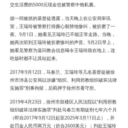
交生活费的5000元现金也被警察中饱私囊。
据一同被抓的基督徒透露，当天晚上在公安局审讯
室，王瑞玲被警察打得撕心裂肺地惨叫，被折磨了一
夜。9月1日，她看见王瑞玲已不能正常走路。当晚，
她再次听到王瑞玲被折磨惨叫的声音。9月2日早上，
她看见警察为逼问教会信息喝令王瑞玲跪在地上，连
吃饭时都不让其站起来。
2017年9月12日，马春兰、王瑞玲等几名基督徒被徐
州市沛县公安局以涉嫌“组织、利用邪教组织破坏法律
实施罪”刑事拘留，后羁押于徐州市看守所。
2019年4月23日，徐州市鼓楼区人民法院以“利用邪教
组织破坏法律实施罪”判处马春兰有期徒刑七年六个月
（即自2017年9月12日起至2025年3月11日止），并
处罚金人民币两万元（折合2600美元）；判处王瑞玲