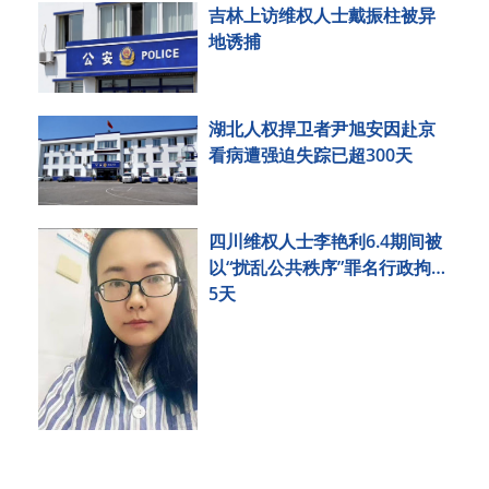
吉林上访维权人士戴振柱被异
地诱捕
湖北人权捍卫者尹旭安因赴京
看病遭强迫失踪已超300天
四川维权人士李艳利6.4期间被
以“扰乱公共秩序”罪名行政拘留
5天