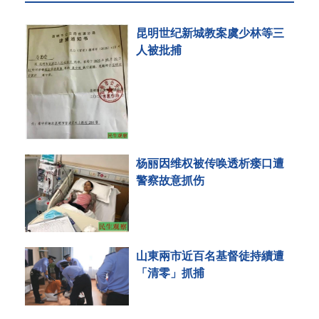
昆明世纪新城教案虞少林等三
人被批捕
杨丽因维权被传唤透析瘘口遭
警察故意抓伤
山東兩市近百名基督徒持續遭
「清零」抓捕