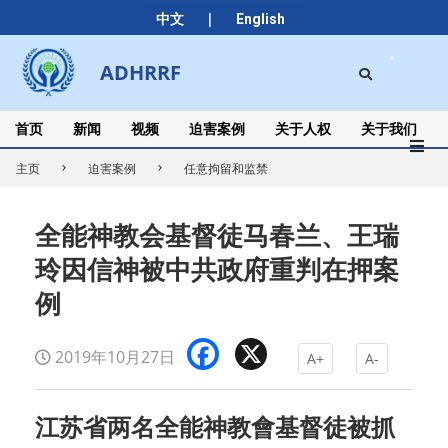
Skip
|
中文
English
to
content
Search
ADHRRF
Secondary
Navigation
Menu
首页
新闻
视频
迫害案例
关于人权
关于我们
主页
迫害案例
任意拘留和监禁
全能神教会基督徒马春兰、王瑞
玲因信神被中共政府重判在押案
例
Facebook
X
2019年10月27日
A+
A-
江苏省两名全能神教會基督徒被抓