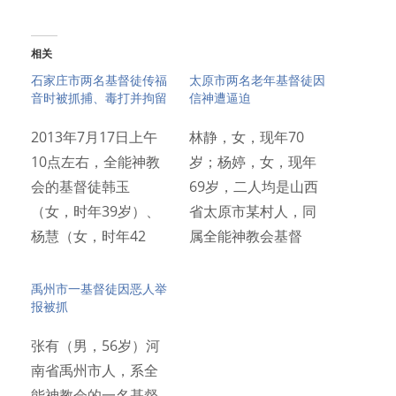
相关
石家庄市两名基督徒传福
太原市两名老年基督徒因
音时被抓捕、毒打并拘留
信神遭逼迫
2013年7月17日上午
林静，女，现年70
10点左右，全能神教
岁；杨婷，女，现年
会的基督徒韩玉
69岁，二人均是山西
（女，时年39岁）、
省太原市某村人，同
杨慧（女，时年42
属全能神教会基督
岁）…
徒，她们都…
禹州市一基督徒因恶人举
报被抓
张有（男，56岁）河
南省禹州市人，系全
能神教会的一名基督