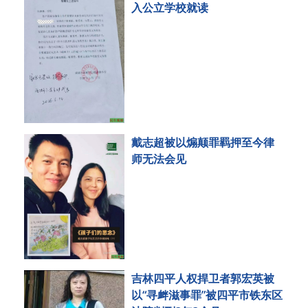
入公立学校就读
戴志超被以煽颠罪羁押至今律
师无法会见
吉林四平人权捍卫者郭宏英被
以“寻衅滋事罪”被四平市铁东区