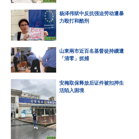
杨泽伟狱中反抗强迫劳动遭暴
力殴打和酷刑
山東兩市近百名基督徒持續遭
「清零」抓捕
安梅取保释放后证件被扣押生
活陷入困境