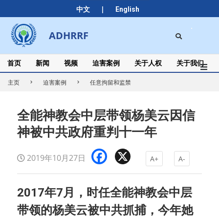
Skip
|
中文
English
to
content
Search
ADHRRF
Secondary
Navigation
Menu
首页
新闻
视频
迫害案例
关于人权
关于我们
主页
迫害案例
任意拘留和监禁
全能神教会中层带领杨美云因信
神被中共政府重判十一年
Facebook
X
2019年10月27日
A+
A-
2017年7月，时任全能神教会中层
带领的杨美云被中共抓捕，今年她