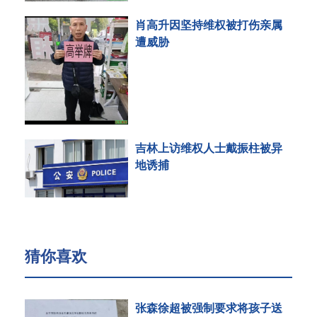
肖高升因坚持维权被打伤亲属
遭威胁
吉林上访维权人士戴振柱被异
地诱捕
猜你喜欢
张森徐超被强制要求将孩子送