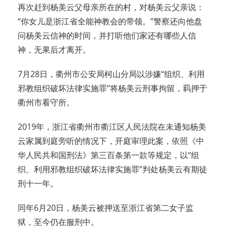
再次赶到杨美云父母亲所在的村，对杨美云父亲说：
“你女儿是浙江省全能神教会的带领。”警察还向他盘
问杨美云信神的时间，并打听他们家还有哪些人信
神，无果后才离开。
7月28日，衢州市公安局柯山分局以涉嫌“组织、利用
邪教组织破坏法律实施罪”将杨美云刑事拘留，羁押于
衢州市看守所。
2019年，浙江省衢州市衢江区人民法院在未通知杨美
云家属到庭旁听的情况下，开庭审理此案，依照《中
华人民共和国刑法》第三百条第一款等规定，以“组
织、利用邪教组织破坏法律实施罪”判处杨美云有期徒
刑十一年。
同年6月20日，杨美云被押送至浙江省第二女子监
狱，至今仍在服刑中。