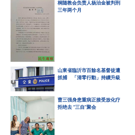
桐随教会负责人杨治金被判刑
三年两个月
山東省臨沂市百餘名基督徒遭
抓捕 「清零行動」持續升級
曹三强身患重病正接受放化疗
拒绝去 “三自”聚会