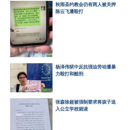
秋雨圣约教会仍有两人被关押
陈云飞遭殴打
杨泽伟狱中反抗强迫劳动遭暴
力殴打和酷刑
张森徐超被强制要求将孩子送
入公立学校就读