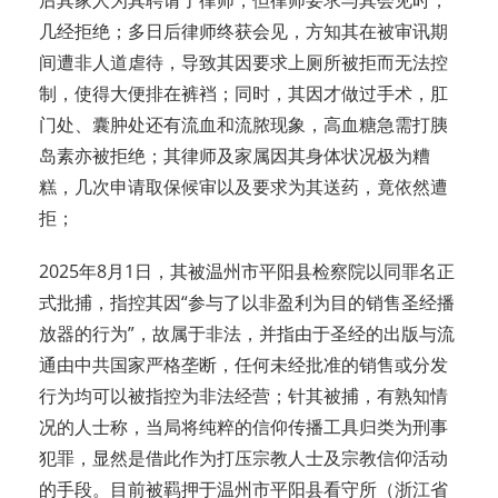
后其家人为其聘请了律师，但律师要求与其会见时，
几经拒绝；多日后律师终获会见，方知其在被审讯期
间遭非人道虐待，导致其因要求上厕所被拒而无法控
制，使得大便排在裤裆；同时，其因才做过手术，肛
门处、囊肿处还有流血和流脓现象，高血糖急需打胰
岛素亦被拒绝；其律师及家属因其身体状况极为糟
糕，几次申请取保候审以及要求为其送药，竟依然遭
拒；
2025年8月1日，其被温州市平阳县检察院以同罪名正
式批捕，指控其因“参与了以非盈利为目的销售圣经播
放器的行为”，故属于非法，并指由于圣经的出版与流
通由中共国家严格垄断，任何未经批准的销售或分发
行为均可以被指控为非法经营；针其被捕，有熟知情
况的人士称，当局将纯粹的信仰传播工具归类为刑事
犯罪，显然是借此作为打压宗教人士及宗教信仰活动
的手段。目前被羁押于温州市平阳县看守所（浙江省