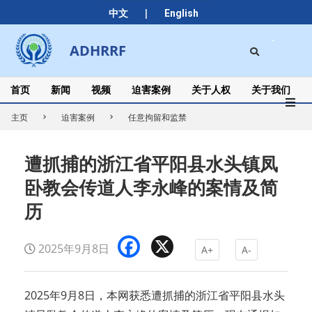
Skip
|
中文
English
to
content
Search
ADHRRF
Secondary
Navigation
Menu
首页
新闻
视频
迫害案例
关于人权
关于我们
主页
迫害案例
任意拘留和监禁
遭抓捕的浙江省平阳县水头镇凤
卧教会传道人李永峰的案情及简
历
Facebook
X
2025年9月8日
A+
A-
2025年9月8日，本网获悉遭抓捕的浙江省平阳县水头