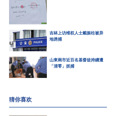
吉林上访维权人士戴振柱被异
地诱捕
山東兩市近百名基督徒持續遭
「清零」抓捕
猜你喜欢