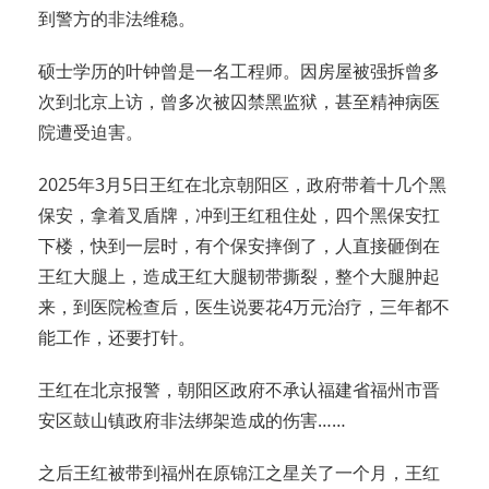
到警方的非法维稳。
硕士学历的叶钟曾是一名工程师。因房屋被强拆曾多
次到北京上访，曾多次被囚禁黑监狱，甚至精神病医
院遭受迫害。
2025年3月5日王红在北京朝阳区，政府带着十几个黑
保安，拿着叉盾牌，冲到王红租住处，四个黑保安扛
下楼，快到一层时，有个保安摔倒了，人直接砸倒在
王红大腿上，造成王红大腿韧带撕裂，整个大腿肿起
来，到医院检查后，医生说要花4万元治疗，三年都不
能工作，还要打针。
王红在北京报警，朝阳区政府不承认福建省福州市晋
安区鼓山镇政府非法绑架造成的伤害……
之后王红被带到福州在原锦江之星关了一个月，王红