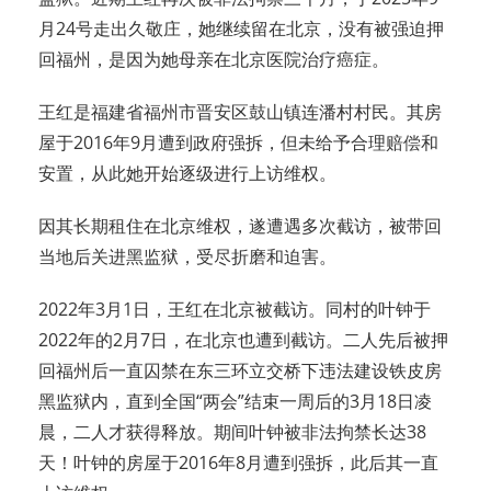
月24号走出久敬庄，她继续留在北京，没有被强迫押
回福州，是因为她母亲在北京医院治疗癌症。
王红是福建省福州市晋安区鼓山镇连潘村村民。其房
屋于2016年9月遭到政府强拆，但未给予合理赔偿和
安置，从此她开始逐级进行上访维权。
因其长期租住在北京维权，遂遭遇多次截访，被带回
当地后关进黑监狱，受尽折磨和迫害。
2022年3月1日，王红在北京被截访。同村的叶钟于
2022年的2月7日，在北京也遭到截访。二人先后被押
回福州后一直囚禁在东三环立交桥下违法建设铁皮房
黑监狱内，直到全国“两会”结束一周后的3月18日凌
晨，二人才获得释放。期间叶钟被非法拘禁长达38
天！叶钟的房屋于2016年8月遭到强拆，此后其一直