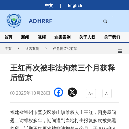
Skip
|
中文
English
to
content
Search
ADHRRF
Secondary
Navigation
Menu
首页
新闻
视频
迫害案例
关于人权
关于我们
主页
迫害案例
任意拘留和监禁
王红再次被非法拘禁三个月获释
后留京
Facebook
X
2025年10月28日
A+
A-
福建省福州市晋安区鼓山镇维权人士王红，因房屋问
题上访维权多年，期间遭到当地打击报复多次被关黑
监狱。近期王红再次被非法拘禁三个月，于2025年9