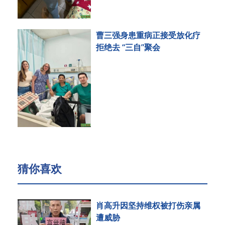
曹三强身患重病正接受放化疗
拒绝去 “三自”聚会
猜你喜欢
肖高升因坚持维权被打伤亲属
遭威胁