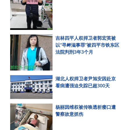
吉林四平人权捍卫者郭宏英被
以“寻衅滋事罪”被四平市铁东区
法院判刑3年3个月
湖北人权捍卫者尹旭安因赴京
看病遭强迫失踪已超300天
杨丽因维权被传唤透析瘘口遭
警察故意抓伤