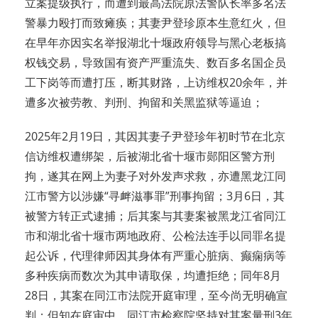
立案提级执行，而遭到最高法院原法警队长率多名法
警暴力殴打而致瘫痪；其妻尹登珍原本生意红火，但
在早年亦因实名举报湖北十堰政府领导与黑心老板搞
权钱交易，导致国有资产严重流失、数百多名国企员
工下岗等而遭打压，断其财路，上访维权20余年，并
遭多次被劳教、判刑、拘留和关黑监狱等逼迫；
2025年2月19日，其因其妻子尹登珍年初时节在北京
信访维权遭绑架，后被湖北省十堰市郧阳区警方刑
拘，遂其在网上为妻子对外发声求救，亦遭黑龙江同
江市警方以涉嫌“寻衅滋事罪”刑事拘留；3月6日，其
被警方转正式逮捕；后其案与其妻案被黑龙江省同江
市和湖北省十堰市两地政府、公检法连手以同罪名提
起公诉，代理律师因其身体有严重心脏病、癫痫病等
多种疾病而数次为其申请取保，均遭拒绝；同年8月
28日，其案在同江市法院开庭审理，至今尚无明确宣
判；但知在庭审中，同江市检察院坚持对其案量刑3年