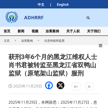
Skip
|
中文
English
to
content
Search
ADHRRF
Secondary
Navigation
Menu
首页
新闻
视频
迫害案例
关于人权
关于我们
主页
迫害案例
任意拘留和监禁
获刑3年6个月的黑龙江维权人士
肖书君被转监至黑龙江省双鸭山
监狱（原笔架山监狱）服刑
Facebook
X
2025年11月29日
A+
A-
2025年11月29日，本网获悉：2025年11月27日，患