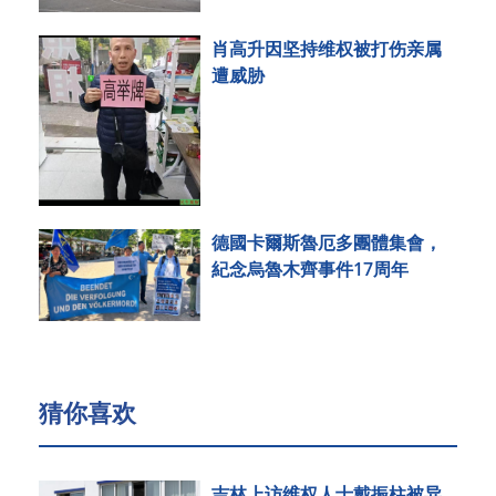
肖高升因坚持维权被打伤亲属
遭威胁
德國卡爾斯魯厄多團體集會，
紀念烏魯木齊事件17周年
猜你喜欢
吉林上访维权人士戴振柱被异