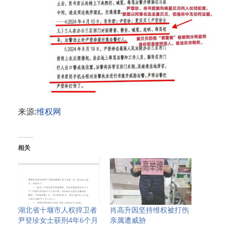
来源:
维权网
相关
湖北省十堰市人权捍卫者
肖高升因坚持维权被打伤
尹登珍女士获刑4年6个月
亲属遭威胁