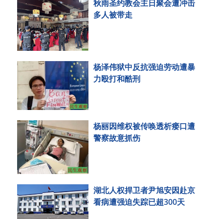
秋雨圣约教会主日聚会遭冲击
多人被带走
杨泽伟狱中反抗强迫劳动遭暴
力殴打和酷刑
杨丽因维权被传唤透析瘘口遭
警察故意抓伤
湖北人权捍卫者尹旭安因赴京
看病遭强迫失踪已超300天