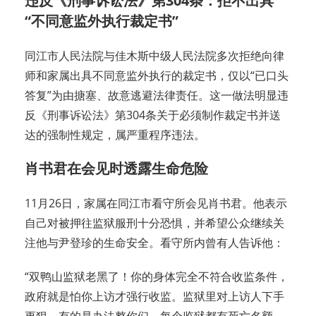
违反《刑事诉讼法》第304条：拒不出具
“不同意监外执行裁定书”
同江市人民法院与佳木斯中级人民法院多次拒绝向律
师和家属出具不同意监外执行的裁定书，仅以“已口头
答复”为由搪塞、故意逃避法律责任。这一做法明显违
反《刑事诉讼法》第304条关于必须制作裁定书并送
达的强制性规定，属严重程序违法。
肖书君在会见时透露生命危险
11月26日，家属在同江市看守所会见肖书君。他表示
自己对被押往监狱服刑十分恐惧，并希望公众继续关
注他与尹登珍的生命安全。看守所内曾有人告诉他：
“双鸭山监狱老黑了！你的身体完全不符合收监条件，
政府就是怕你上访才强行收监。监狱里对上访人下手