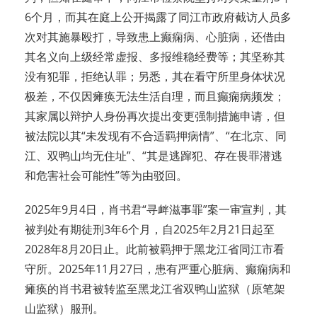
6个月，而其在庭上公开揭露了同江市政府截访人员多
次对其施暴殴打，导致患上癫痫病、心脏病，还借由
其名义向上级经常虚报、多报维稳经费等；其坚称其
没有犯罪，拒绝认罪；另悉，其在看守所里身体状况
极差，不仅因瘫痪无法生活自理，而且癫痫病频发；
其家属以辩护人身份再次提出变更强制措施申请，但
被法院以其“未发现有不合适羁押病情”、“在北京、同
江、双鸭山均无住址”、“其是逃蹿犯、存在畏罪潜逃
和危害社会可能性”等为由驳回。
2025年9月4日，肖书君“寻衅滋事罪”案一审宣判，其
被判处有期徒刑3年6个月，自2025年2月21日起至
2028年8月20日止。此前被羁押于黑龙江省同江市看
守所。2025年11月27日，患有严重心脏病、癫痫病和
瘫痪的肖书君被转监至黑龙江省双鸭山监狱（原笔架
山监狱）服刑。