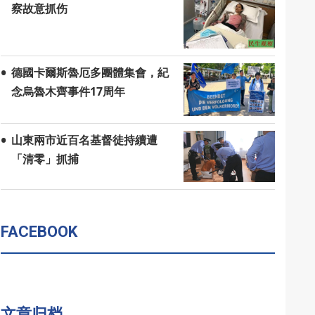
察故意抓伤
德國卡爾斯魯厄多團體集會，紀
念烏魯木齊事件17周年
山東兩市近百名基督徒持續遭
「清零」抓捕
FACEBOOK
文章归档