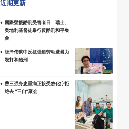
近期更新
國際聲援酷刑受害者日 瑞士、
奥地利基督徒舉行反酷刑和平集
會
杨泽伟狱中反抗强迫劳动遭暴力
殴打和酷刑
曹三强身患重病正接受放化疗拒
绝去 “三自”聚会