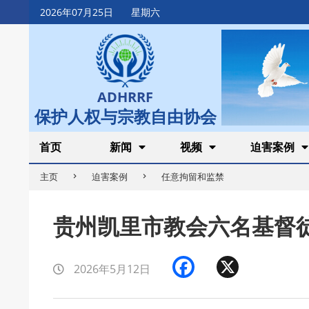
Skip
2026年07月25日
星期六
to
content
ADHRRF
保护人权与宗教自由协会
Secondary
首页
新闻
视频
迫害案例
Navigation
主页
迫害案例
任意拘留和监禁
Menu
贵州凯里市教会六名基督
Facebook
X
2026年5月12日