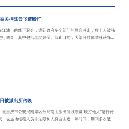
被关押陈云飞遭殴打
在江油市的线下聚会，遭到政府多个部门的联合冲击，数十人被强
进行调查，其中包括老弱妇孺。截止目前，大部分肢体陆续获释回
老外。其中，陈云飞弟兄在被关押期间遭到殴打和虐待。 2026
时，秋雨圣约教会在江油市的线下…
日被派出所传唤
，被重庆市公安局南岸区分局南山派出所以涉嫌“殴打他人”进行传
权，被当地维稳人员非法限制人身自由近一年时间，期间多次遭到