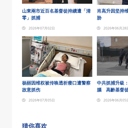
山東兩市近百名基督徒持續遭「清
肖高升因坚持
零」抓捕
胁
2026年07月02日
2026年06月28
杨丽因维权被传唤透析瘘口遭警察
中共抓捕升級
故意抓伤
腦 高齡基督
2026年07月05日
2026年06月05
猜你喜欢