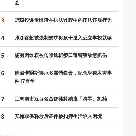
会
3
舒琼投诉派出所在执法过程中的违法违规行为
4
张森徐超被强制要求将孩子送入公立学校就读
5
杨丽因维权被传唤透析瘘口遭警察故意抓伤
6
德國卡爾斯魯厄多團體集會，紀念烏魯木齊事
件17周年
7
山東兩市近百名基督徒持續遭「清零」抓捕
8
安梅取保释放后证件被扣押生活陷入困境