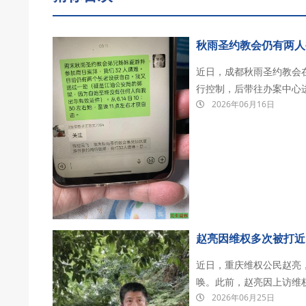
秋雨圣约教会仍有两人
近日，成都秋雨圣约教会
行控制，后带往办案中心
2026年06月16日
家，除晏鸿长老和吴五清长
年6月14日主日上午11
赵亮因维权多次被打近
近日，重庆维权公民赵亮
唤。此前，赵亮因上访维
2026年06月25日
殴打。 据传唤证显示，赵亮因你涉嫌殴打他人，根据《中华人民共和国治安管理处罚法》