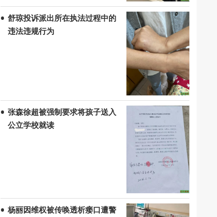
舒琼投诉派出所在执法过程中的
违法违规行为
张森徐超被强制要求将孩子送入
公立学校就读
杨丽因维权被传唤透析瘘口遭警