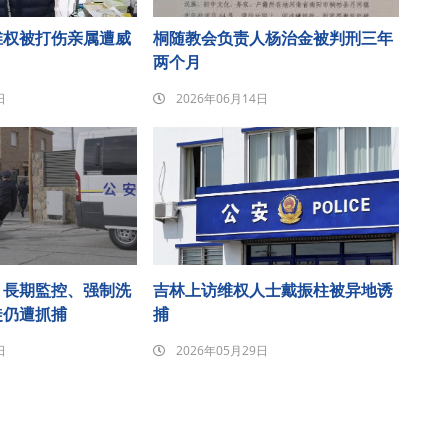
维权被打伤亲属遭威
桐随教会负责人杨治金被判刑三年
两个月
日
2026年06月14日
：長期監控、强制洗
吉林上访维权人士戴振柱被异地诱
徒仍遭抓捕
捕
日
2026年05月29日