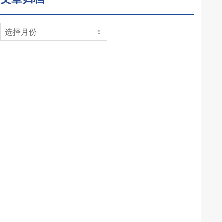
文
章
归
档