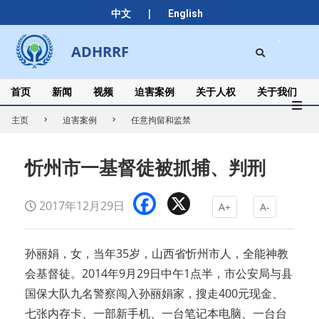
Skip
|
中文
English
to
content
Search
ADHRRF
Secondary
Navigation
Menu
首页
新闻
视频
迫害案例
关于人权
关于我们
主页
迫害案例
任意拘留和监禁
忻州市一基督徒被抓捕、判刑
Facebook
X
2017年12月29日
A+
A-
孙丽娟，女，当年35岁，山西省忻州市人，全能神教
会基督徒。2014年9月29日中午1点半，市公安局与县
国保大队九名警察闯入孙丽娟家，搜走400元现金、
七张内存卡、一部新手机、一台笔记本电脑、一台台