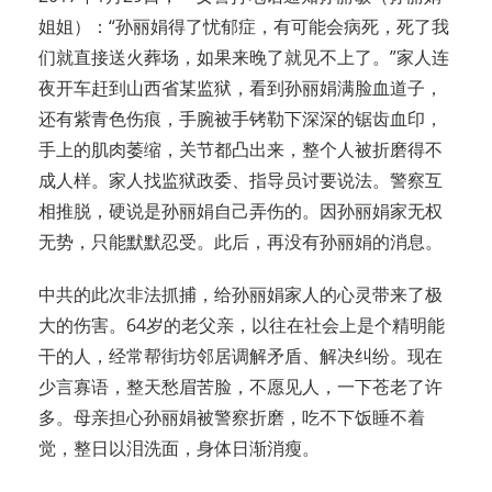
姐姐）：“孙丽娟得了忧郁症，有可能会病死，死了我
们就直接送火葬场，如果来晚了就见不上了。”家人连
夜开车赶到山西省某监狱，看到孙丽娟满脸血道子，
还有紫青色伤痕，手腕被手铐勒下深深的锯齿血印，
手上的肌肉萎缩，关节都凸出来，整个人被折磨得不
成人样。家人找监狱政委、指导员讨要说法。警察互
相推脱，硬说是孙丽娟自己弄伤的。因孙丽娟家无权
无势，只能默默忍受。此后，再没有孙丽娟的消息。
中共的此次非法抓捕，给孙丽娟家人的心灵带来了极
大的伤害。64岁的老父亲，以往在社会上是个精明能
干的人，经常帮街坊邻居调解矛盾、解决纠纷。现在
少言寡语，整天愁眉苦脸，不愿见人，一下苍老了许
多。母亲担心孙丽娟被警察折磨，吃不下饭睡不着
觉，整日以泪洗面，身体日渐消瘦。