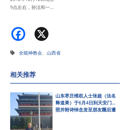
9点左右，孙洁和一…
Facebook
X
全能神教会
、
山西省
相关推荐
山东枣庄维权人士张超（法名
释道果）于6月4日到天安门拍
照并附诗悼念发至朋友圈后遭
刑事拘留