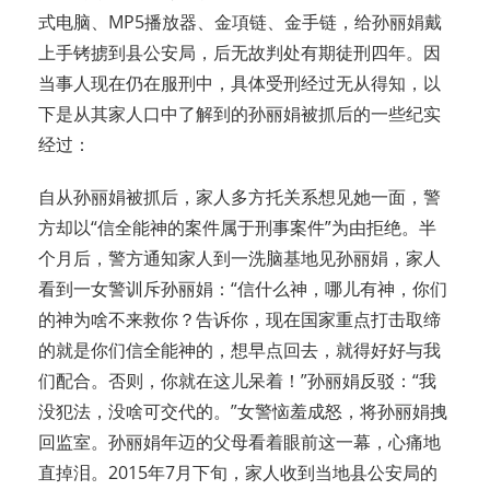
式电脑、MP5播放器、金項链、金手链，给孙丽娟戴
上手铐掳到县公安局，后无故判处有期徒刑四年。因
当事人现在仍在服刑中，具体受刑经过无从得知，以
下是从其家人口中了解到的孙丽娟被抓后的一些纪实
经过：
自从孙丽娟被抓后，家人多方托关系想见她一面，警
方却以“信全能神的案件属于刑事案件”为由拒绝。半
个月后，警方通知家人到一洗脑基地见孙丽娟，家人
看到一女警训斥孙丽娟：“信什么神，哪儿有神，你们
的神为啥不来救你？告诉你，现在国家重点打击取缔
的就是你们信全能神的，想早点回去，就得好好与我
们配合。否则，你就在这儿呆着！”孙丽娟反驳：“我
没犯法，没啥可交代的。”女警恼羞成怒，将孙丽娟拽
回监室。孙丽娟年迈的父母看着眼前这一幕，心痛地
直掉泪。2015年7月下旬，家人收到当地县公安局的