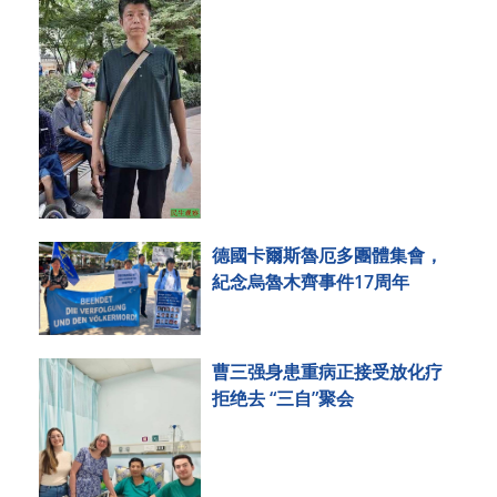
德國卡爾斯魯厄多團體集會，
紀念烏魯木齊事件17周年
曹三强身患重病正接受放化疗
拒绝去 “三自”聚会