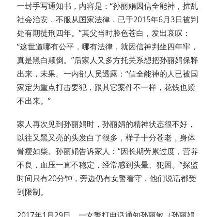
一封手写通知书，内容是：“孙丽娟因信全能神，扰乱
社会治安，不服从国家法律，已于2015年6月3日被判
处有期徒刑四年。”其父当时脸色苍白，发出哀叹：
“这世道哪有公平，哪有法律，就因信神判坐四年牢，
真是黑白颠倒。”后家人又多方托关系想把孙丽娟保释
出来，未果。一内部人员透露：“信全能神的人已被国
家定为重点打击要犯，跟其它案件不一样，花钱也赎
不出来。”
家人再次见到孙丽娟时，孙丽娟的精神状态很不好，
以往又黑又亮的头发白了很多，样子十分苍老，身体
骨瘦如柴。孙丽娟告诉家人：“因长期劳累过度，营养
不良，血压一直不稳定，经常感到头晕、犯困。”探监
时间只有20分钟，旁边仍有女警看守，他们说话都受
到限制。
2017年1月29日，一女警打电话通知孙丽敏（孙丽娟