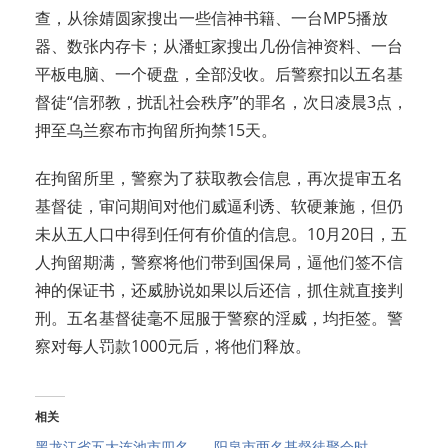
查，从徐婧圆家搜出一些信神书籍、一台MP5播放
器、数张内存卡；从潘虹家搜出几份信神资料、一台
平板电脑、一个硬盘，全部没收。后警察扣以五名基
督徒“信邪教，扰乱社会秩序”的罪名，次日凌晨3点，
押至乌兰察布市拘留所拘禁15天。
在拘留所里，警察为了获取教会信息，再次提审五名
基督徒，审问期间对他们威逼利诱、软硬兼施，但仍
未从五人口中得到任何有价值的信息。10月20日，五
人拘留期满，警察将他们带到国保局，逼他们签不信
神的保证书，还威胁说如果以后还信，抓住就直接判
刑。五名基督徒毫不屈服于警察的淫威，均拒签。警
察对每人罚款1000元后，将他们释放。
相关
黑龙江省五大连池市四名
阳泉市两名基督徒聚会时