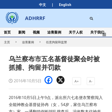
Skip
|
中文
English
to
content
Search
ADHRRF
Secondary
Navigation
Menu
首页
新闻
视频
迫害案例
关于人权
关于我们
主页
迫害案例
任意拘留和监禁
乌兰察布市五名基督徒聚会时被
抓捕、拘留并罚款
Facebook
X
2016年10月5日
A+
A-
2016年10月5日上午9点，派出所六七名便衣警察闯入
全能神教会基督徒孙冉（女，54岁，家住乌兰察布
市）家，一通翻箱倒柜胡乱搜查后，没收数本信神书