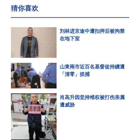
猜你喜欢
刘林进京途中遭扣押后被拘禁
在地下室
山東兩市近百名基督徒持續遭
「清零」抓捕
肖高升因坚持维权被打伤亲属
遭威胁