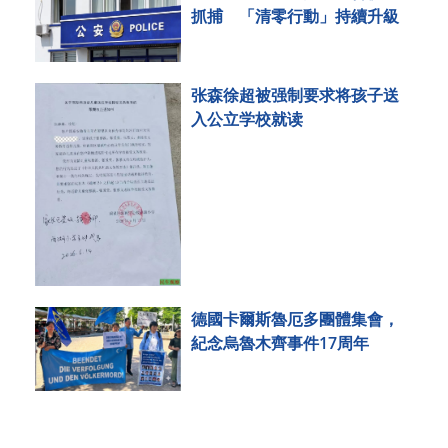
抓捕 「清零行動」持續升級
张森徐超被强制要求将孩子送
入公立学校就读
德國卡爾斯魯厄多團體集會，
紀念烏魯木齊事件17周年