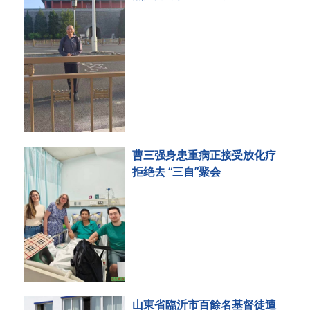
刑事拘留
曹三强身患重病正接受放化疗
拒绝去 “三自”聚会
山東省臨沂市百餘名基督徒遭