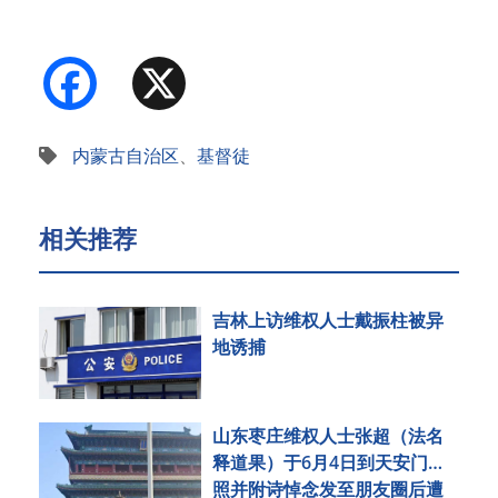
名…
Facebook
X
内蒙古自治区
、
基督徒
相关推荐
吉林上访维权人士戴振柱被异
地诱捕
山东枣庄维权人士张超（法名
释道果）于6月4日到天安门拍
照并附诗悼念发至朋友圈后遭