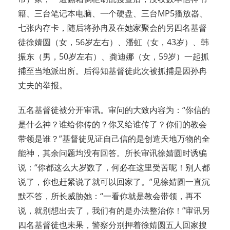
籍、三台笔记本电脑、一个硬盘、三台MP5播放器、
七张内存卡，随后将孙冉及在她家聚会的另四名基督
徒徐婧圆（女，56岁左右）、潘虹（女，43岁）、韩
振东（男，50岁左右）、龚迪娜（女，59岁）一起抓
捕至当地派出所。后得知基督徒此次被抓捕是因孙冉
丈夫的举报。
五名基督徒被分开审讯。审问的大致内容为：“你信的
是什么神？谁给你传的？你又给谁传了？你们的教会
带领是谁？”基督徒见证自己信的是创造天地万物的全
能神，其余问题均没有回答。所长审讯徐婧圆时诱骗
说：“你都这么大岁数了，何必在这里受苦呢！别人都
说了，你也赶紧说了就可以回家了。”见徐婧圆一直沉
默不答，所长威胁她：“一看你就是教会带领，再不
说，就别想出去了，我们有的是办法整治你！”审讯另
四名基督徒也未果，警察分别押着徐婧圆五人回家搜