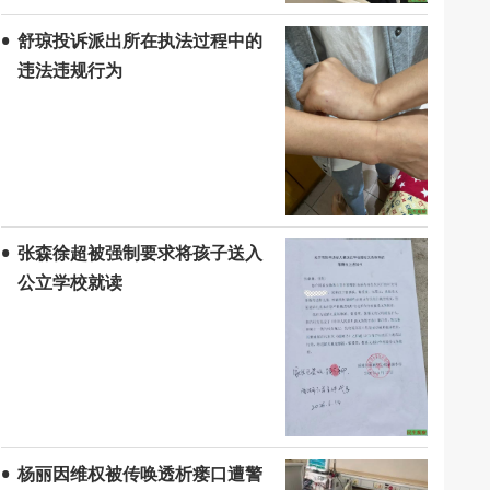
舒琼投诉派出所在执法过程中的
违法违规行为
张森徐超被强制要求将孩子送入
公立学校就读
杨丽因维权被传唤透析瘘口遭警