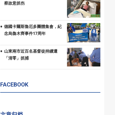
察故意抓伤
德國卡爾斯魯厄多團體集會，紀
念烏魯木齊事件17周年
山東兩市近百名基督徒持續遭
「清零」抓捕
FACEBOOK
文章归档