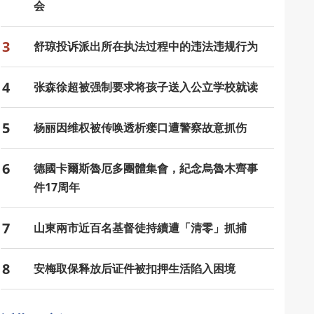
会
3
舒琼投诉派出所在执法过程中的违法违规行为
4
张森徐超被强制要求将孩子送入公立学校就读
5
杨丽因维权被传唤透析瘘口遭警察故意抓伤
6
德國卡爾斯魯厄多團體集會，紀念烏魯木齊事
件17周年
7
山東兩市近百名基督徒持續遭「清零」抓捕
8
安梅取保释放后证件被扣押生活陷入困境