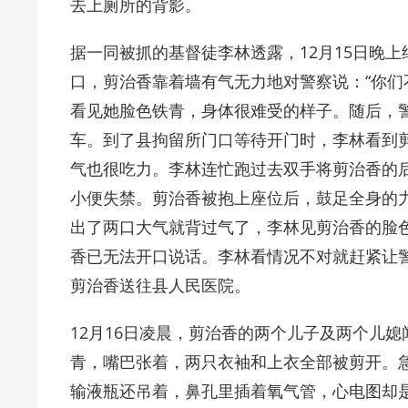
去上厕所的背影。
据一同被抓的基督徒李林透露，12月15日晚
口，剪治香靠着墙有气无力地对警察说：“你们
看见她脸色铁青，身体很难受的样子。随后，
车。到了县拘留所门口等待开门时，李林看到
气也很吃力。李林连忙跑过去双手将剪治香的
小便失禁。剪治香被抱上座位后，鼓足全身的
出了两口大气就背过气了，李林见剪治香的脸
香已无法开口说话。李林看情况不对就赶紧让
剪治香送往县人民医院。
12月16日凌晨，剪治香的两个儿子及两个儿
青，嘴巴张着，两只衣袖和上衣全部被剪开。
输液瓶还吊着，鼻孔里插着氧气管，心电图却