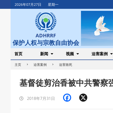
Skip
2026年07月27日
星期一
to
content
ADHRRF
保护人权与宗教自由协会
Secondary
首页
新闻
视频
迫害案例
Navigation
主页
迫害案例
迫害致死
Menu
基督徒剪治香被中共警察
Facebook
X
2018年7月31日