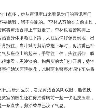
上约11点多，她从审讯室出来看见对门的审讯室门
不要拽我，我不会跑的。”李林从剪治香面前走过，
警察将剪治香押上车就走了。李林也被警察押上
剪治香身体渐渐往下蹲，人往后仰好像要倒地，出
后背抵住。当叶斌将剪治香抱上车时，剪治香已经
力气从座位上站起来，手臂往上伸，头往后仰，叹
色很难看，黑漆漆的。拘留所的大门打开后，剪治
警察把她送医院抢救，此时两名警察才调转车头将
媳闻讯后赶到医院，看见剪治香紧闭双眼，脸色铁
急救室的医生还在剪治香胸前一起一伏地按压着，
是一条直线，剪治香早已没了气息。