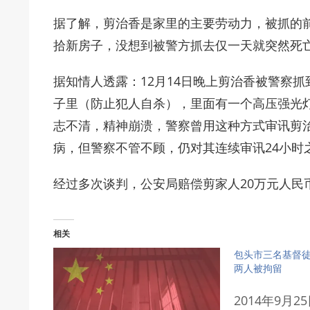
据了解，剪治香是家里的主要劳动力，被抓的
拾新房子，没想到被警方抓去仅一天就突然死
据知情人透露：12月14日晚上剪治香被警察
子里（防止犯人自杀），里面有一个高压强光
志不清，精神崩溃，警察曾用这种方式审讯剪
病，但警察不管不顾，仍对其连续审讯24小时
经过多次谈判，公安局赔偿剪家人20万元人民币
相关
包头市三名基督
两人被拘留
2014年9月