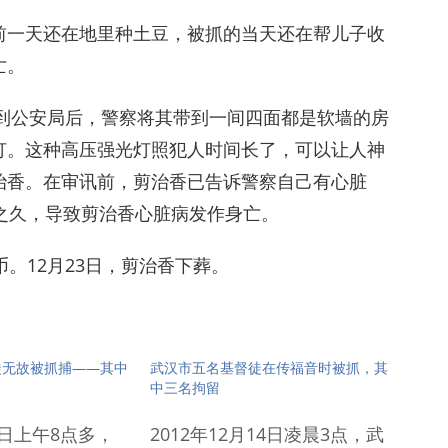
前一天还在地里种土豆，被抓的当天还在帮儿子收
亡。
抓到公安局后，警察将其带到一间四面都是软墙的房
灯。这种高压强光灯照犯人时间长了，可以让人神
治香。在审讯前，剪治香已告诉警察自己有心脏
之久，导致剪治香心脏病发作身亡。
。12月23日，剪治香下葬。
徒无故被抓捕——其中
武汉市五名基督徒在传福音时被抓，其
中三名拘留
25日上午8点多，
2012年12月14日凌晨3点，武