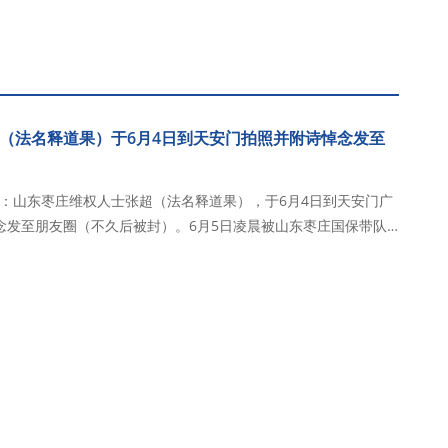
（法名释道果）于6月4日到天安门拍照并附诗悼念发至
获悉：山东枣庄维权人士张超（法名释道果），于6月4日到天安门广
念发至朋友圈（不久后被封）。6月5日凌晨被山东枣庄国保带队
被山东枣庄市公安局山亭分局刑事拘留，关押山东枣庄市第一看守
邮编277102，电话063…