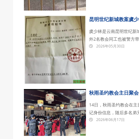
昆明世纪新城教案虞少
虞少林是云南昆明世纪新城
外2名教会同工也被警方带
2026年05月30日
押在昆明市官渡区看守所。 虞少林，现年52岁。早年曾沉溺夜总会并染上毒瘾，后
督教并成功戒毒。成为传
秋雨圣约教会主日聚会
14日，秋雨圣约教会在
记身份信息，随后多名弟
2026年06月17日
2026年6月14日上午
名警察的包围与冲击。现