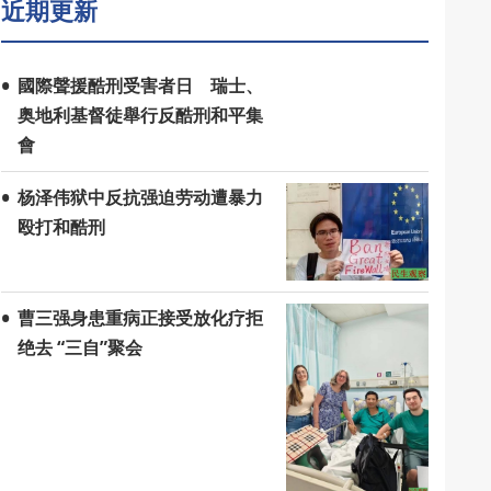
近期更新
國際聲援酷刑受害者日 瑞士、
奥地利基督徒舉行反酷刑和平集
會
杨泽伟狱中反抗强迫劳动遭暴力
殴打和酷刑
曹三强身患重病正接受放化疗拒
绝去 “三自”聚会