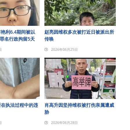
艳利6.4期间被以
赵亮因维权多次被打近日被派出所
”罪名行政拘留5天
传唤
日
2026年06月25日
所在执法过程中的违
肖高升因坚持维权被打伤亲属遭威
胁
日
2026年06月28日