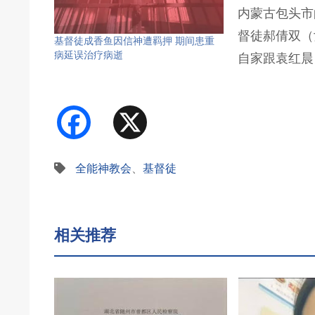
内蒙古包头市
督徒郝倩双（
基督徒成香鱼因信神遭羁押 期间患重
病延误治疗病逝
自家跟袁红晨
Facebook
X
全能神教会
、
基督徒
相关推荐