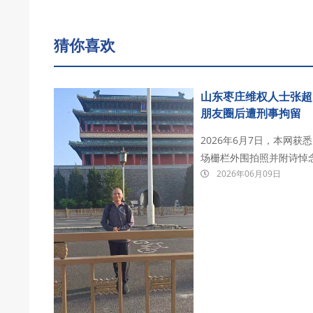
猜你喜欢
山东枣庄维权人士张超
朋友圈后遭刑事拘留
2026年6月7日，本网
场栅栏外围拍照并附诗悼
2026年06月09日
带离北京， 目前已确认
所（枣庄市市中区岳楼村），