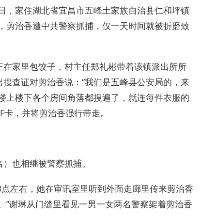
月4日，家住湖北省宜昌市五峰土家族自治县仁和坪镇
2月，剪治香遭中共警察抓捕，仅一天时间就被折磨致
丈夫正在家里包饺子，村主任郑礼彬带着该镇派出所所
出搜查证对剪治香说：“我们是五峰县公安局的，来
家楼上楼下各个房间角落都搜遍了，就连每件衣服的
TF卡，并将剪治香强行带走。
名）也相继被警察抓捕。
晨3点左右，她在审讯室里听到外面走廊里传来剪治香
。”谢琳从门缝里看见一男一女两名警察架着剪治香