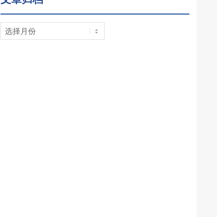
文
章
归
档