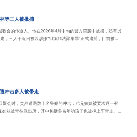
林等三人被批捕
教会的传道人。他在2026年4月中旬的警方突袭中被捕，还有另
走，三人于近日被以涉嫌“组织非法聚集罪”正式逮捕，目前被羁
皈依基
道人后，他长期致力于在当地吸…
遭冲击多人被带走
主日聚会时，突然遭遇数十名警察的冲击，弟兄姊妹被要求逐一登
兄姊妹被带往派出所，其中包括多名年幼孩子也被押上车带走。
11点左右，秋雨圣约教会的弟兄姊妹在主日聚会时，突然遭到五六十
场大批执法人员涌入，气氛一度十…