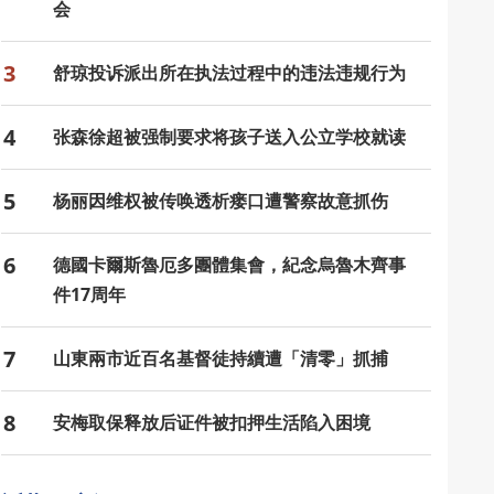
会
3
舒琼投诉派出所在执法过程中的违法违规行为
4
张森徐超被强制要求将孩子送入公立学校就读
5
杨丽因维权被传唤透析瘘口遭警察故意抓伤
6
德國卡爾斯魯厄多團體集會，紀念烏魯木齊事
件17周年
7
山東兩市近百名基督徒持續遭「清零」抓捕
8
安梅取保释放后证件被扣押生活陷入困境