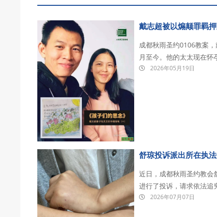
戴志超被以煽颠罪羁押
成都秋雨圣约0106教案
月至今。他的太太现在怀
2026年05月19日
其目前被关押在德阳看守所。 戴志超，成都秋雨圣约教会传道人。 2026年1月
办公室被警方带走，后被
舒琼投诉派出所在执法
近日，成都秋雨圣约教会
进行了投诉，请求依法追
2026年07月07日
行为，要求立即返还她被
视频以查