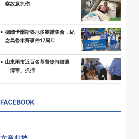
察故意抓伤
德國卡爾斯魯厄多團體集會，紀
念烏魯木齊事件17周年
山東兩市近百名基督徒持續遭
「清零」抓捕
FACEBOOK
文章归档