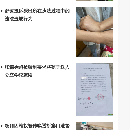
舒琼投诉派出所在执法过程中的
违法违规行为
张森徐超被强制要求将孩子送入
公立学校就读
杨丽因维权被传唤透析瘘口遭警