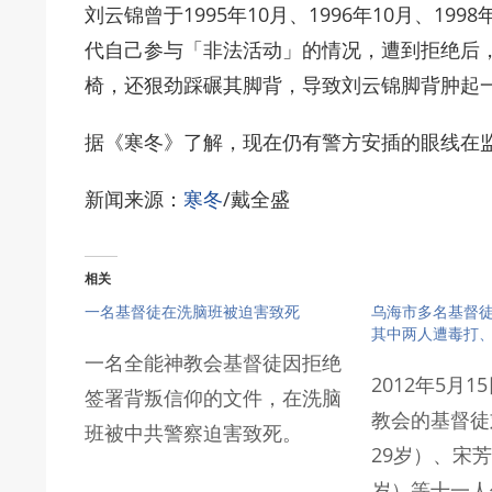
刘云锦曾于1995年10月、1996年10月、19
代自己参与「非法活动」的情况，遭到拒绝后
椅，还狠劲踩碾其脚背，导致刘云锦脚背肿起
据《寒冬》了解，现在仍有警方安插的眼线在
新闻来源：
寒冬
/戴全盛
相关
一名基督徒在洗脑班被迫害致死
乌海市多名基督
其中两人遭毒打
一名全能神教会基督徒因拒绝
2012年5月
签署背叛信仰的文件，在洗脑
教会的基督徒
班被中共警察迫害致死。
29岁）、宋芳
岁）等十一人