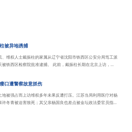
柱被异地诱捕
林访民、维权人士戴振柱的家属从辽宁省沈阳市铁西区公安分局笃工派
院批准逮捕。 此前，戴振柱长期在北京上访，恰
京警察送至久敬庄分流中心。2026年4月15日中午，沈阳市铁西
振柱骗出来，问他想见哪位…
瘘口遭警察故意抓伤
土地被强占而上访维权多年未果反遭打压。江苏当局利用医疗对杨
亲许冬青被迫害致死；其父亲杨国良也差点被金坛政法委官员指定
迫害至尿毒症末期，透析中心脏不适不给治疗不给转院、没有当局
为随时监视甚至在透析病床上安装监控。杨…