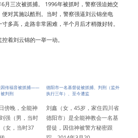
98年6月三次被抓捕。 1996年被抓时，警察强迫她交
，便对其施以酷刑。当时，警察强逼刘云锦坐电
一寸多高，走路非常困难，半个月后才稍微好转。
监控着刘云锦的一举一动。
徒因传福音被抓捕——
德阳市一名基督徒被抓捕、判刑（监外
、被判刑
执行三年）、至今遭监
15日傍晚，全能神
刘鑫（女，45岁，家住四川省
刘强（男，当时
德阳市）是全能神教会一名基
（女，当时37
督徒，因信神被警方秘密跟
传…
踪，2014年3月20…