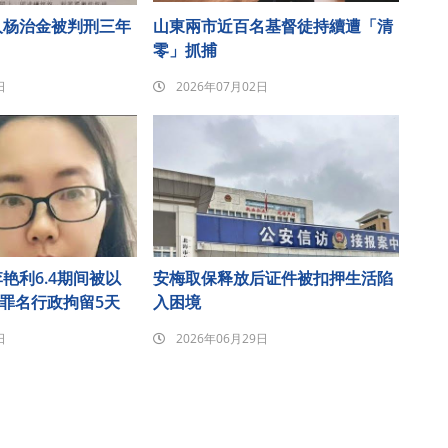
人杨治金被判刑三年
山東兩市近百名基督徒持續遭「清
零」抓捕
日
2026年07月02日
艳利6.4期间被以
安梅取保释放后证件被扣押生活陷
”罪名行政拘留5天
入困境
日
2026年06月29日