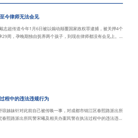
至今律师无法会见
，戴志超传道今年1月6日被以煽动颠覆国家政权罪逮捕，被关押4个
孕29周，孕晚期独自抚养两个孩子，到现在律师都没有会见上。
6日，在教会
以煽颠罪逮捕，目前关…
过程中的违法违规行为
舒琼姊妹针对此前自己被传唤一事，对成都市锦江区春熙路派出所
究春熙路派出所民警宋曦及相关办案民警在执法过程中的违法违规
非法扣押的个人财物（手机），并调取相关执法记录仪及审讯监控
清事实。 舒琼姊妹是一名基督徒，委身成都秋雨圣约归…