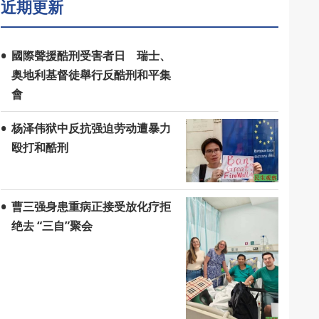
近期更新
國際聲援酷刑受害者日 瑞士、
奥地利基督徒舉行反酷刑和平集
會
杨泽伟狱中反抗强迫劳动遭暴力
殴打和酷刑
曹三强身患重病正接受放化疗拒
绝去 “三自”聚会