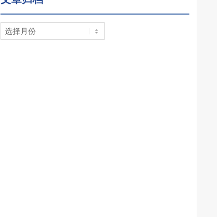
文
章
归
档