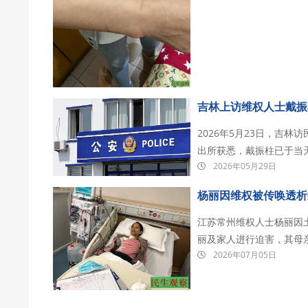
吉林上访维权人士戴振
2026年5月23日，吉
出所获悉，戴振柱已于当天被铁西区检察
2026年05月29日
逢川普总统访华前夕，被北
区法院院长助理贾丽将戴
杨丽因维权被传唤透析
江苏常州维权人士杨丽因
丽及家人进行迫害，其母
2026年07月05日
代理人殴打致死；杨丽被
批准无法使用救命药物，